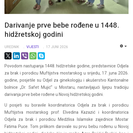
Darivanje prve bebe rođene u 1448.
hidžretskoj godini
UREDNIK
VIJESTI
17 JUNI 2026
EMP
Povodom nastupanja 1448. hidžretske godine, predstavnice Odjela
za brak i porodicu Muftijstva mostarskog u srijedu, 17. juna 2026.
godine, posjetile su Odjel za ginekologiju i akušerstvo Kantonalne
bolnice „Dr. Safet Mujić“ u Mostaru, nastavljajući lijepu tradiciju
darivanja prve bebe rođene u Novoj hidžretskoj godini.
U posjeti su boravile koordinatorica Odjela za brak i porodicu
Muftijstva mostarskog prof. Elvedina Kazazić i koordinatorica
Odjela za brak i porodicu Medžlisa Islamske zajednice Mostar
Fatima Puce. Tom prilikom darovale su prvu bebu rođenu u Novoj