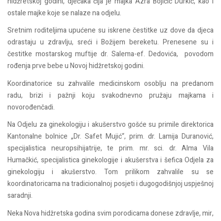
hidžretskoj godini, dječaka čija je majka Azra Bojičić Durkić, kao i
ostale majke koje se nalaze na odjelu.
Sretnim roditeljima upućene su iskrene čestitke uz dove da djeca
odrastaju u zdravlju, sreći i Božijem bereketu. Prenesene su i
čestitke mostarskog muftije dr. Salema-ef. Dedovića, povodom
rođenja prve bebe u Novoj hidžretskoj godini.
Koordinatorice su zahvalile medicinskom osoblju na predanom
radu, brizi i pažnji koju svakodnevno pružaju majkama i
novorođenčadi.
Na Odjelu za ginekologiju i akušerstvo gošće su primile direktorica
Kantonalne bolnice „Dr. Safet Mujić“, prim. dr. Lamija Duranović,
specijalistica neuropsihijatrije, te prim. mr. sci. dr. Alma Vila
Humačkić, specijalistica ginekologije i akušerstva i šefica Odjela za
ginekologiju i akušerstvo. Tom prilikom zahvalile su se
koordinatoricama na tradicionalnoj posjeti i dugogodišnjoj uspješnoj
saradnji.
Neka Nova hidžretska godina svim porodicama donese zdravlje, mir,