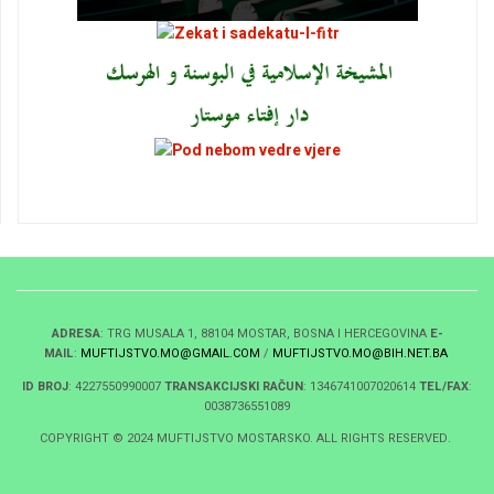
ADRESA
: TRG MUSALA 1, 88104 MOSTAR, BOSNA I HERCEGOVINA
E-
MAIL
:
MUFTIJSTVO.MO@GMAIL.COM
/
MUFTIJSTVO.MO@BIH.NET.BA
ID BROJ
: 4227550990007
TRANSAKCIJSKI RAČUN
: 1346741007020614
TEL/FAX
:
0038736551089
COPYRIGHT © 2024 MUFTIJSTVO MOSTARSKO. ALL RIGHTS RESERVED.