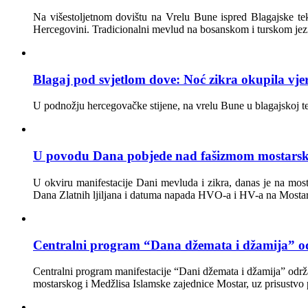
Na višestoljetnom dovištu na Vrelu Bune ispred Blagajske teki
Hercegovini. Tradicionalni mevlud na bosanskom i turskom jeziku
Blagaj pod svjetlom dove: Noć zikra okupila vjer
U podnožju hercegovačke stijene, na vrelu Bune u blagajskoj tek
U povodu Dana pobjede nad fašizmom mostarski
U okviru manifestacije Dani mevluda i zikra, danas je na mo
Dana Zlatnih ljiljana i datuma napada HVO-a i HV-a na Mostar
Centralni program “Dana džemata i džamija” od
Centralni program manifestacije “Dani džemata i džamija” održa
mostarskog i Medžlisa Islamske zajednice Mostar, uz prisustvo p