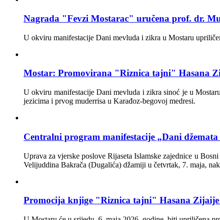
Nagrada "Fevzi Mostarac" uručena prof. dr. M
U okviru manifestacije Dani mevluda i zikra u Mostaru upriličen
Mostar: Promovirana "Riznica tajni" Hasana Zij
U okviru manifestacije Dani mevluda i zikra sinoć je u Mostaru
jezicima i prvog muderrisa u Karađoz-begovoj medresi.
Centralni program manifestacije „Dani džemata 
Uprava za vjerske poslove Rijaseta Islamske zajednice u Bosni 
Velijuddina Bakrača (Dugalića) džamiji u četvrtak, 7. maja, n
Promocija knjige "Riznica tajni" Hasana Zijaije
U Mostaru će u srijedu, 6. maja 2026. godine, biti upriličena 