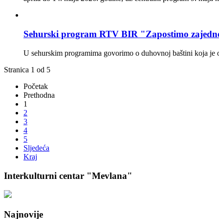
Sehurski program RTV BIR "Zapostimo zajedn
U sehurskim programima govorimo o duhovnoj baštini koja je obli
Stranica 1 od 5
Početak
Prethodna
1
2
3
4
5
Sljedeća
Kraj
Interkulturni centar "Mevlana"
Najnovije