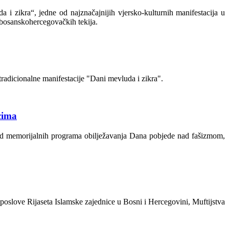
 i zikra“, jedne od najznačajnijih vjersko-kulturnih manifestacija u
i bosanskohercegovačkih tekija.
tradicionalne manifestacije "Dani mevluda i zikra".
cima
 od memorijalnih programa obilježavanja Dana pobjede nad fašizmom,
poslove Rijaseta Islamske zajednice u Bosni i Hercegovini, Muftijstva