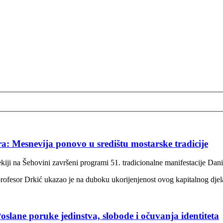
ra: Mesnevija ponovo u središtu mostarske tradicije
kiji na Šehovini završeni programi 51. tradicionalne manifestacije Dani
rofesor Drkić ukazao je na duboku ukorijenjenost ovog kapitalnog djela 
oslane poruke jedinstva, slobode i očuvanja identiteta