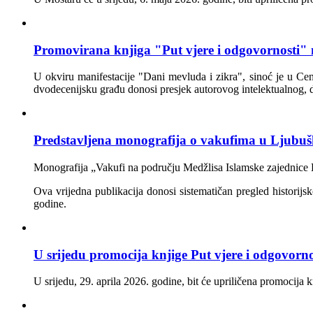
Promovirana knjiga "Put vjere i odgovornosti" m
U okviru manifestacije "Dani mevluda i zikra", sinoć je u Cen
dvodecenijsku građu donosi presjek autorovog intelektualnog,
Predstavljena monografija o vakufima u Ljubušk
Monografija „Vakufi na području Medžlisa Islamske zajednice Lj
Ova vrijedna publikacija donosi sistematičan pregled historij
godine.
U srijedu promocija knjige Put vjere i odgovorno
U srijedu, 29. aprila 2026. godine, bit će upriličena promocija k