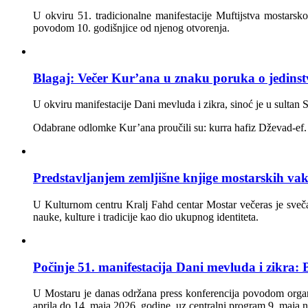
U okviru 51. tradicionalne manifestacije Muftijstva mostars
povodom 10. godišnjice od njenog otvorenja.
Blagaj: Večer Kur’ana u znaku poruka o jedinst
U okviru manifestacije Dani
mevluda
i
zikra
,
sinoć
je u sultan 
Odabrane odlomke
Kur’ana
proučili su:
kurra
hafiz
Dževad-ef
Predstavljanjem zemljišne knjige mostarskih vak
U Kulturnom centru Kralj Fahd centar Mostar večeras je svečan
nauke, kulture i tradicije kao dio ukupnog identiteta.
Počinje 51. manifestacija Dani mevluda i zikra:
U Mostaru je danas održana press konferencija povodom organiza
aprila do 14. maja 2026. godine, uz centralni program 9. maja 