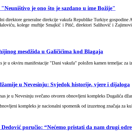
"Neuništivo je ono što je sazdano u ime Božije"
alni direktore generalne direkcije vakufa Republike Turkiye gospodine 
daloviću, kolege muftije Smajkić i Pitić, direktori Salihović i Zajimo
hijinog mesdžida u Galičićima kod Blagaja
 je u okviru manifestacije "Dani vakufa" položen kamen temeljac za i
mije u Nevesinju: Svjedok historije, vjere i dijaloga
anas je u Nevesinju svečano otvoren obnovljeni kompleks Dugalića džam
obnovljeni kompleks je nacionalni spomenik od izuzetnog značaja za kul
 Dedović poručio: “Nećemo pristati da nam drugi odre