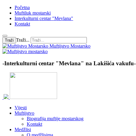
Početna
Muftiluk mostarski
Interkulturni centar "Mevlana"
Kontakt
Traži...
Traži
Muftijstvo Mostarsko
-Interkulturni centar "Mevlana" na Lakišića vakufu-
Vijesti
Muftijstvo
Biografija muftije mostarskog
Kontakt
Medžlisi
O medžlisima