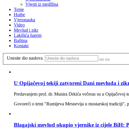
Vijesti iz medžlisa
Teme
Hutbe
Vjeronauka
Video
Mevlud i zikr
Lakišića harem
Baština
Kontakt
Unesite dio naslova
U Opijačevoj tekiji zatvoreni Dani mevluda i zik
Predavanjem prof. dr. Munira Drkića večeras su u Opijačevoj te
Govoreći o temi "Rumijeva Mesnevija u mostarskoj tradiciji", p
Blagajski mevlud okupio vjernike iz cijele BiH: P