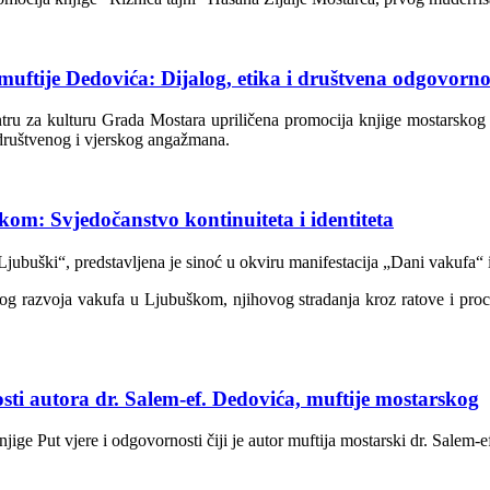
uftije Dedovića: Dijalog, etika i društvena odgovorno
tru za kulturu Grada Mostara upriličena promocija knjige mostarskog 
 društvenog i vjerskog angažmana.
om: Svjedočanstvo kontinuiteta i identiteta
ubuški“, predstavljena je sinoć u okviru manifestacija „Dani vakufa“ 
skog razvoja vakufa u Ljubuškom, njihovog stradanja kroz ratove i pro
sti autora dr. Salem-ef. Dedovića, muftije mostarskog
njige Put vjere i odgovornosti čiji je autor muftija mostarski dr. Salem-