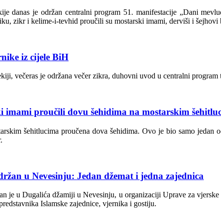
je danas je održan centralni program 51. manifestacije „Dani mevluda
, zikr i kelime-i-tevhid proučili su mostarski imami, derviši i šejhov
nike iz cijele BiH
iji, večeras je održana večer zikra, duhovni uvod u centralni program 
 imami proučili dovu šehidima na mostarskim šehitlu
starskim šehitlucima proučena dova šehidima. Ovo je bio samo jedan
.
ržan u Nevesinju: Jedan džemat i jedna zajednica
n je u Dugalića džamiji u Nevesinju, u organizaciji Uprave za vjerske 
redstavnika Islamske zajednice, vjernika i gostiju.