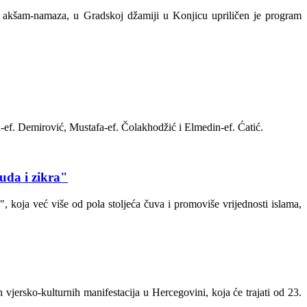
je akšam-namaza, u Gradskoj džamiji u Konjicu upriličen je program
l
-ef.
Demirović
, Mustafa-ef.
Čolakhodžić
i
Elmedin
-ef. Ćatić.
uda i zikra"
 koja već više od pola stoljeća čuva i promoviše vrijednosti islama,
vjersko-kulturnih manifestacija u Hercegovini, koja će trajati od 23.