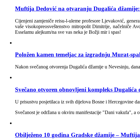
Muftija Dedović na otvaranju Dugalića džamije: 
Cijenjeni zamjeniče reisu-l-uleme profesore Ljevaković, gener
vaše visokopreosveštenstvo mitropolit Dimitrije, načelniče Av
Esselamu alejkum/na sve vas neka je Božji mir i spas!
Položen kamen temeljac za izgradnju Murat-spa
Nakon svečanog otvorenja Dugalića džamije u Nevesinju, danas
Svečano otvoren obnovljeni kompleks Dugalića dža
U prisustvu posjetilaca iz svih dijelova Bosne i Hercegovine d
Svečanost je održana u okviru manifestacije "Dani vakufa", a 
Obilježeno 10 godina Gradske džamije – Muftija