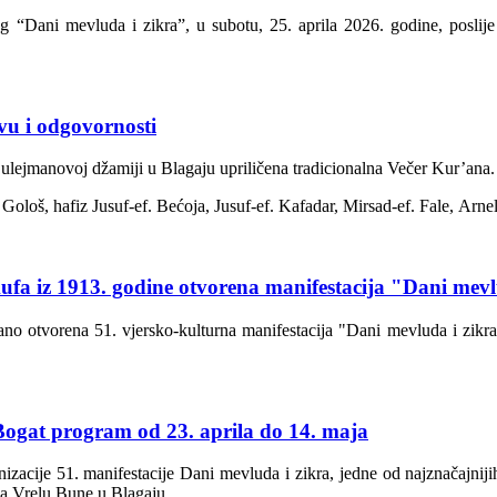
kog “Dani mevluda i zikra”, u subotu, 25. aprila 2026. godine, posli
vu i odgovornosti
Sulejmanovoj džamiji u Blagaju upriličena tradicionalna Večer
Kur’ana
.
.
Gološ
,
hafiz
Jusuf-ef.
Bećoja
, Jusuf-ef.
Kafadar
, Mirsad-ef. Fale,
Arne
ufa iz 1913. godine otvorena manifestacija "Dani mevl
o otvorena 51. vjersko-kulturna manifestacija "Dani mevluda i zikra",
 Bogat program od 23. aprila do 14. maja
cije 51. manifestacije Dani mevluda i zikra, jedne od najznačajnijih 
na Vrelu Bune u Blagaju.