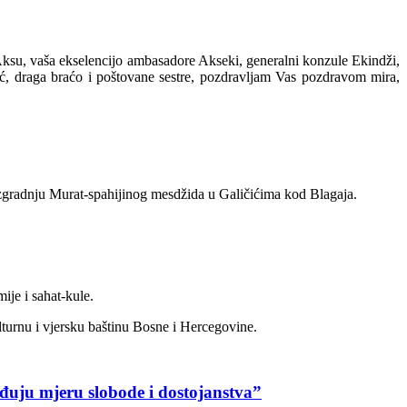
Aksu, vaša ekselencijo ambasadore Akseki, generalni konzule Ekindži,
vić, draga braćo i poštovane sestre, pozdravljam Vas pozdravom mira,
zgradnju Murat-spahijinog mesdžida u Galičićima kod Blagaja.
ije i sahat-kule.
turnu i vjersku baštinu Bosne i Hercegovine.
đuju mjeru slobode i dostojanstva”