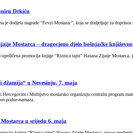
uniru Drkiću
a je dodjela nagrade “Fevzi Mostarac”, koja se dodjeljuje za doprinos i
aije Mostarca – dragocjeno djelo bošnjačke književne
 upriličena promocija knjige “Riznica tajni” Hasana Zijaije Mostarca, 
i džamija“ u Nevesinju, 7. maja
i Hercegovini i Muftijstvo mostarsko organizuju centralni program mani
akon podne-namaza.
 Mostarca u srijedu 6. maja
promocija knjige "Riznica tajni" Hasana Zijaije Mostarca, prvog muderr