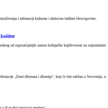
straživanju i afirmaciji kulturne i duhovne baštine Hercegovine.
 baštine
jednog od najznačajnijih autora bošnjačke književnosti na orijentalnim
festacije „Dani džemata i džamija“, koji će biti održan u Nevesinju, u
isa u Karađoz-begovoj medresi.