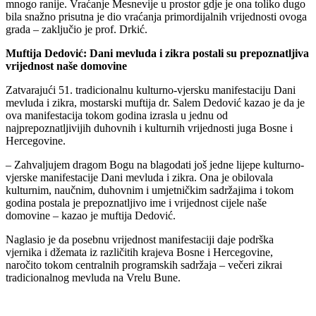
mnogo ranije. Vraćanje Mesnevije u prostor gdje je ona toliko dugo
bila snažno prisutna je dio vraćanja primordijalnih vrijednosti ovoga
grada – zaključio je prof. Drkić.
Muftija Dedović: Dani mevluda i zikra postali su prepoznatljiva
vrijednost naše domovine
Zatvarajući 51. tradicionalnu kulturno-vjersku manifestaciju Dani
mevluda i zikra, mostarski muftija dr. Salem Dedović kazao je da je
ova manifestacija tokom godina izrasla u jednu od
najprepoznatljivijih duhovnih i kulturnih vrijednosti juga Bosne i
Hercegovine.
– Zahvaljujem dragom Bogu na blagodati još jedne lijepe kulturno-
vjerske manifestacije Dani mevluda i zikra. Ona je obilovala
kulturnim, naučnim, duhovnim i umjetničkim sadržajima i tokom
godina postala je prepoznatljivo ime i vrijednost cijele naše
domovine – kazao je muftija Dedović.
Naglasio je da posebnu vrijednost manifestaciji daje podrška
vjernika i džemata iz različitih krajeva Bosne i Hercegovine,
naročito tokom centralnih programskih sadržaja – večeri zikrai
tradicionalnog mevluda na Vrelu Bune.