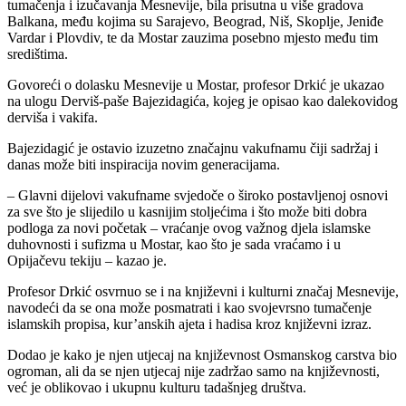
tumačenja i izučavanja Mesnevije, bila prisutna u više gradova
Balkana, među kojima su Sarajevo, Beograd, Niš, Skoplje, Jeniđe
Vardar i Plovdiv, te da Mostar zauzima posebno mjesto među tim
središtima.
Govoreći o dolasku Mesnevije u Mostar, profesor Drkić je ukazao
na ulogu Derviš-paše Bajezidagića, kojeg je opisao kao dalekovidog
derviša i vakifa.
Bajezidagić je ostavio izuzetno značajnu vakufnamu čiji sadržaj i
danas može biti inspiracija novim generacijama.
– Glavni dijelovi vakufname svjedoče o široko postavljenoj osnovi
za sve što je slijedilo u kasnijim stoljećima i što može biti dobra
podloga za novi početak – vraćanje ovog važnog djela islamske
duhovnosti i sufizma u Mostar, kao što je sada vraćamo i u
Opijačevu tekiju – kazao je.
Profesor Drkić osvrnuo se i na književni i kulturni značaj Mesnevije,
navodeći da se ona može posmatrati i kao svojevrsno tumačenje
islamskih propisa, kur’anskih ajeta i hadisa kroz književni izraz.
Dodao je kako je njen utjecaj na književnost Osmanskog carstva bio
ogroman, ali da se njen utjecaj nije zadržao samo na književnosti,
već je oblikovao i ukupnu kulturu tadašnjeg društva.