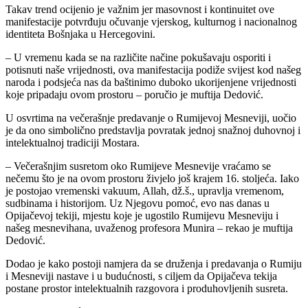
Takav trend ocijenio je važnim jer masovnost i kontinuitet ove
manifestacije potvrđuju očuvanje vjerskog, kulturnog i nacionalnog
identiteta Bošnjaka u Hercegovini.
– U vremenu kada se na različite načine pokušavaju osporiti i
potisnuti naše vrijednosti, ova manifestacija podiže svijest kod našeg
naroda i podsjeća nas da baštinimo duboko ukorijenjene vrijednosti
koje pripadaju ovom prostoru – poručio je muftija Dedović.
U osvrtima na večerašnje predavanje o Rumijevoj Mesneviji, uočio
je da ono simbolično predstavlja povratak jednoj snažnoj duhovnoj i
intelektualnoj tradiciji Mostara.
– Večerašnjim susretom oko Rumijeve Mesnevije vraćamo se
nečemu što je na ovom prostoru živjelo još krajem 16. stoljeća. Iako
je postojao vremenski vakuum, Allah, dž.š., upravlja vremenom,
sudbinama i historijom. Uz Njegovu pomoć, evo nas danas u
Opijačevoj tekiji, mjestu koje je ugostilo Rumijevu Mesneviju i
našeg mesnevihana, uvaženog profesora Munira – rekao je muftija
Dedović.
Dodao je kako postoji namjera da se druženja i predavanja o Rumiju
i Mesneviji nastave i u budućnosti, s ciljem da Opijačeva tekija
postane prostor intelektualnih razgovora i produhovljenih susreta.