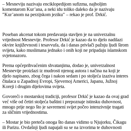
– Mesneviju nazivaju enciklopedijom sufizma, najboljim
komentarom Kur’ana, a neki idu toliko daleko da je nazivaju
"Kur’anom na perzijskom jeziku" – rekao je prof. Drkić.
Poseban akcenat tokom predavanja stavljen je na univerzalnu
vrijednost Mesnevije. Profesor Drkić je kazao da to djelo nadilazi
okvire književnosti i tesavvufa, da i danas privlači pažnju ljudi širom
svijeta, kako muslimana jednako i onih koji ne pripadaju islamskom
svjetonazoru.
Prema općeprihvaćenim shvatanjima, dodao je, univerzalnost
Mesnevije proizlazi iz mudrosti njenog autora i načina na koji je
djelo napisano, zbog čega i nakon sedam i po stoljeća izaziva interes
čitalaca u Zapadnoj Evropi, Sjevernoj Americi, Japanu, Južnoj
Koreji i drugim dijelovima svijeta.
Govoreći o mostarskoj tradiciji, profesor Drkić je kazao da ovaj grad
već više od četiri stoljeća baštini i prepoznaje istinsku duhovnost,
mnogo prije nego što je savremeni svijet počeo intenzivnije tragati
za sličnim vrijednostima.
– Mostar je bio preteča onoga što danas vidimo u Njujorku, Čikagu
ili Parizu. Ovdašnji ljudi napajali su se na izvorima te duhovnosti