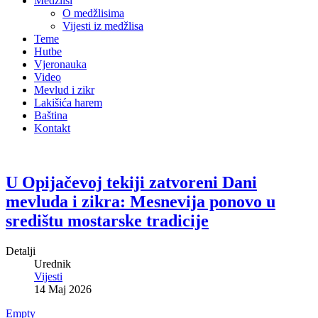
Medžlisi
O medžlisima
Vijesti iz medžlisa
Teme
Hutbe
Vjeronauka
Video
Mevlud i zikr
Lakišića harem
Baština
Kontakt
U Opijačevoj tekiji zatvoreni Dani
mevluda i zikra: Mesnevija ponovo u
središtu mostarske tradicije
Detalji
Urednik
Vijesti
14 Maj 2026
Empty