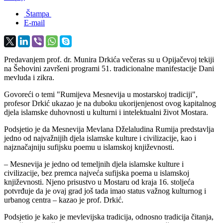
Štampa
E-mail
Predavanjem prof. dr. Munira Drkića večeras su u Opijačevoj tekiji
na Šehovini završeni programi 51. tradicionalne manifestacije Dani
mevluda i zikra.
Govoreći o temi "Rumijeva Mesnevija u mostarskoj tradiciji",
profesor Drkić ukazao je na duboku ukorijenjenost ovog kapitalnog
djela islamske duhovnosti u kulturni i intelektualni život Mostara.
Podsjetio je da Mesnevija Mevlana Dželaludina Rumija predstavlja
jedno od najvažnijih djela islamske kulture i civilizacije, kao i
najznačajniju sufijsku poemu u islamskoj književnosti.
– Mesnevija je jedno od temeljnih djela islamske kulture i
civilizacije, bez premca najveća sufijska poema u islamskoj
književnosti. Njeno prisustvo u Mostaru od kraja 16. stoljeća
potvrđuje da je ovaj grad još tada imao status važnog kulturnog i
urbanog centra – kazao je prof. Drkić.
Podsjetio je kako je mevlevijska tradicija, odnosno tradicija čitanja,