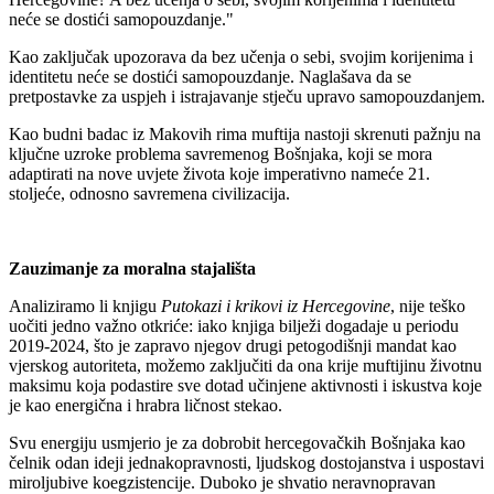
neće se dostići samopouzdanje."
Kao zaključak upozorava da bez učenja o sebi, svojim korijenima i
identitetu neće se dostići samopouzdanje. Naglašava da se
pretpostavke za uspjeh i istrajavanje stječu upravo samopouzdanjem.
Kao budni badac iz Makovih rima muftija nastoji skrenuti pažnju na
ključne uzroke problema savremenog Bošnjaka, koji se mora
adaptirati na nove uvjete života koje imperativno nameće 21.
stoljeće, odnosno savremena civilizacija.
Zauzimanje za moralna stajališta
Analiziramo li knjigu
Putokazi i krikovi iz Hercegovine
, nije teško
uočiti jedno važno otkriće: iako knjiga bilježi dogadaje u periodu
2019-2024, što je zapravo njegov drugi petogodišnji mandat kao
vjerskog autoriteta, možemo zaključiti da ona krije muftijinu životnu
maksimu koja podastire sve dotad učinjene aktivnosti i iskustva koje
je kao energična i hrabra ličnost stekao.
Svu energiju usmjerio je za dobrobit hercegovačkih Bošnjaka kao
čelnik odan ideji jednakopravnosti, ljudskog dostojanstva i uspostavi
miroljubive koegzistencije. Duboko je shvatio neravnopravan