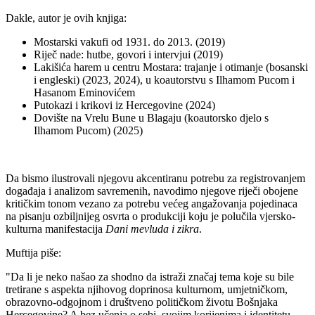
Dakle, autor je ovih knjiga:
Mostarski vakufi od 1931. do 2013. (2019)
Riječ nade: hutbe, govori i intervjui (2019)
Lakišića harem u centru Mostara: trajanje i otimanje (bosanski
i engleski) (2023, 2024), u koautorstvu s Ilhamom Pucom i
Hasanom Eminovićem
Putokazi i krikovi iz Hercegovine (2024)
Dovište na Vrelu Bune u Blagaju (koautorsko djelo s
Ilhamom Pucom) (2025)
Da bismo ilustrovali njegovu akcentiranu potrebu za registrovanjem
događaja i analizom savremenih, navodimo njegove riječi obojene
kritičkim tonom vezano za potrebu većeg angažovanja pojedinaca
na pisanju ozbiljnijeg osvrta o produkciji koju je polučila vjersko-
kulturna manifestacija
Dani mevluda i zikra
.
Muftija piše:
"Da li je neko našao za shodno da istraži značaj tema koje su bile
tretirane s aspekta njihovog doprinosa kulturnom, umjetničkom,
obrazovno-odgojnom i društveno političkom životu Bošnjaka
Hercegovine? A bez učenja o sebi, svojim korijenima i identitetu