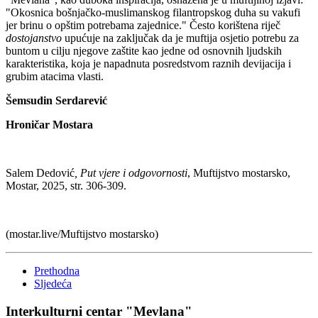
"Okosnica bošnjačko-muslimanskog filantropskog duha su vakufi
jer brinu o opštim potrebama zajednice." Često korištena riječ
dostojanstvo
upućuje na zaključak da je muftija osjetio potrebu za
buntom u cilju njegove zaštite kao jedne od osnovnih ljudskih
karakteristika, koja je napadnuta posredstvom raznih devijacija i
grubim atacima vlasti.
Šemsudin Serdarević
Hroničar Mostara
Salem Dedović
, Put vjere i odgovornosti
, Muftijstvo mostarsko,
Mostar, 2025, str. 306-309.
(mostar.live/Muftijstvo mostarsko)
Prethodna
Sljedeća
Interkulturni centar "Mevlana"