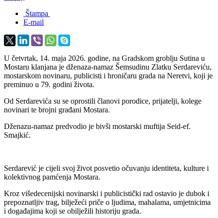
Štampa
E-mail
U četvrtak, 14. maja 2026. godine, na Gradskom groblju Sutina u
Mostaru klanjana je dženaza-namaz Šemsudinu Zlatku Serdareviću,
mostarskom novinaru, publicisti i hroničaru grada na Neretvi, koji je
preminuo u 79. godini života.
Od Serdarevića su se oprostili članovi porodice, prijatelji, kolege
novinari te brojni građani Mostara.
Dženazu-namaz predvodio je bivši mostarski muftija Seid-ef.
Smajkić.
Serdarević je cijeli svoj život posvetio očuvanju identiteta, kulture i
kolektivnog pamćenja Mostara.
Kroz višedecenijski novinarski i publicistički rad ostavio je dubok i
prepoznatljiv trag, bilježeći priče o ljudima, mahalama, umjetnicima
i događajima koji se obilježili historiju grada.