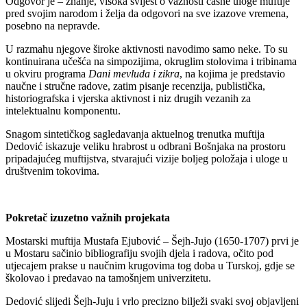
Odgovor je – znanje, visoka svijest o važnosti časne uloge muftije
pred svojim narodom i želja da odgovori na sve izazove vremena,
posebno na nepravde.
U razmahu njegove široke aktivnosti navodimo samo neke. To su
kontinuirana učešća na simpozijima, okruglim stolovima i tribinama
u okviru programa
Dani mevluda i zikra
, na kojima je predstavio
naučne i stručne radove, zatim pisanje recenzija, publistička,
historiografska i vjerska aktivnost i niz drugih vezanih za
intelektualnu komponentu.
Snagom sintetičkog sagledavanja aktuelnog trenutka muftija
Dedović iskazuje veliku hrabrost u odbrani Bošnjaka na prostoru
pripadajućeg muftijstva, stvarajući vizije boljeg položaja i uloge u
društvenim tokovima.
Pokretač izuzetno važnih projekata
Mostarski muftija Mustafa Ejubović – Šejh-Jujo (1650-1707) prvi je
u Mostaru sačinio bibliografiju svojih djela i radova, očito pod
utjecajem prakse u naučnim krugovima tog doba u Turskoj, gdje se
školovao i predavao na tamošnjem univerzitetu.
Dedović slijedi Šejh-Juju i vrlo precizno bilježi svaki svoj objavljeni