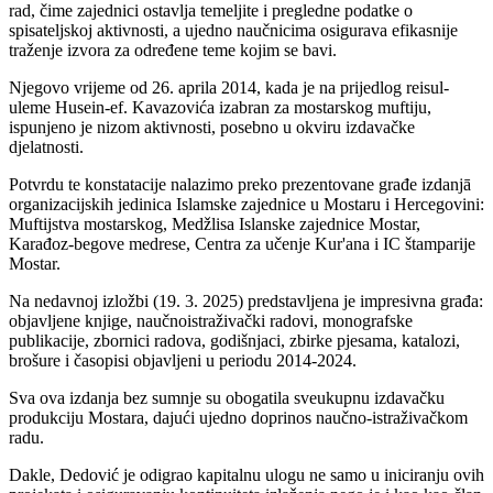
rad, čime zajednici ostavlja temeljite i pregledne podatke o
spisateljskoj aktivnosti, a ujedno naučnicima osigurava efikasnije
traženje izvora za određene teme kojim se bavi.
Njegovo vrijeme od 26. aprila 2014, kada je na prijedlog reisul-
uleme Husein-ef. Kavazovića izabran za mostarskog muftiju,
ispunjeno je nizom aktivnosti, posebno u okviru izdavačke
djelatnosti.
Potvrdu te konstatacije nalazimo preko prezentovane građe izdanjā
organizacijskih jedinica Islamske zajednice u Mostaru i Hercegovini:
Muftijstva mostarskog, Medžlisa Islanske zajednice Mostar,
Karađoz-begove medrese, Centra za učenje Kur'ana i IC štamparije
Mostar.
Na nedavnoj izložbi (19. 3. 2025) predstavljena je impresivna građa:
objavljene knjige, naučnoistraživački radovi, monografske
publikacije, zbornici radova, godišnjaci, zbirke pjesama, katalozi,
brošure i časopisi objavljeni u periodu 2014-2024.
Sva ova izdanja bez sumnje su obogatila sveukupnu izdavačku
produkciju Mostara, dajući ujedno doprinos naučno-istraživačkom
radu.
Dakle, Dedović je odigrao kapitalnu ulogu ne samo u iniciranju ovih