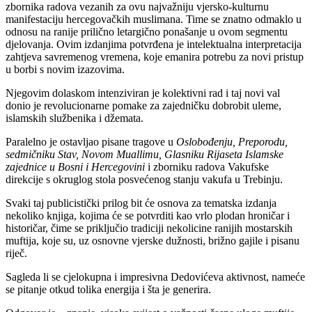
zbornika radova vezanih za ovu najvažniju vjersko-kulturnu
manifestaciju hercegovačkih muslimana. Time se znatno odmaklo u
odnosu na ranije prilično letargično ponašanje u ovom segmentu
djelovanja. Ovim izdanjima potvrđena je intelektualna interpretacija
zahtjeva savremenog vremena, koje emanira potrebu za novi pristup
u borbi s novim izazovima.
Njegovim dolaskom intenziviran je kolektivni rad i taj novi val
donio je revolucionarne pomake za zajedničku dobrobit uleme,
islamskih službenika i džemata.
Paralelno je ostavljao pisane tragove u
Oslobođenju, Preporodu,
sedmičniku Stav, Novom Muallimu, Glasniku Rijaseta Islamske
zajednice u Bosni i Hercegovini
i zborniku radova Vakufske
direkcije s okruglog stola posvećenog stanju vakufa u Trebinju.
Svaki taj publicistički prilog bit će osnova za tematska izdanja
nekoliko knjiga, kojima će se potvrditi kao vrlo plodan hroničar i
historičar, čime se priključio tradiciji nekolicine ranijih mostarskih
muftija, koje su, uz osnovne vjerske dužnosti, brižno gajile i pisanu
riječ.
Sagleda li se cjelokupna i impresivna Dedovićeva aktivnost, nameće
se pitanje otkud tolika energija i šta je generira.