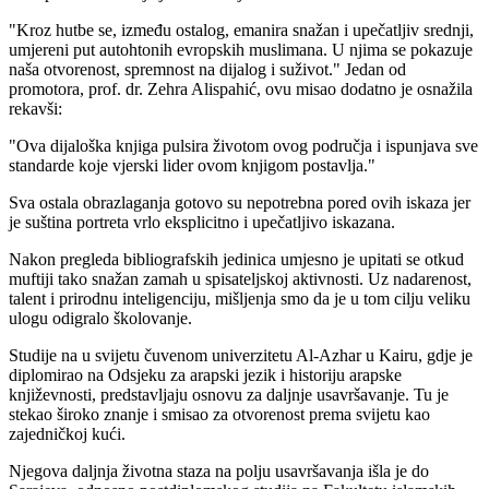
"Kroz hutbe se, između ostalog, emanira snažan i upečatljiv srednji,
umjereni put autohtonih evropskih muslimana. U njima se pokazuje
naša otvorenost, spremnost na dijalog i suživot." Jedan od
promotora, prof. dr. Zehra Alispahić, ovu misao dodatno je osnažila
rekavši:
"Ova dijaloška knjiga pulsira životom ovog područja i ispunjava sve
standarde koje vjerski lider ovom knjigom postavlja."
Sva ostala obrazlaganja gotovo su nepotrebna pored ovih iskaza jer
je suština portreta vrlo eksplicitno i upečatljivo iskazana.
Nakon pregleda bibliografskih jedinica umjesno je upitati se otkud
muftiji tako snažan zamah u spisateljskoj aktivnosti. Uz nadarenost,
talent i prirodnu inteligenciju, mišljenja smo da je u tom cilju veliku
ulogu odigralo školovanje.
Studije na u svijetu čuvenom univerzitetu Al-Azhar u Kairu, gdje je
diplomirao na Odsjeku za arapski jezik i historiju arapske
književnosti, predstavljaju osnovu za daljnje usavršavanje. Tu je
stekao široko znanje i smisao za otvorenost prema svijetu kao
zajedničkoj kući.
Njegova daljnja životna staza na polju usavršavanja išla je do