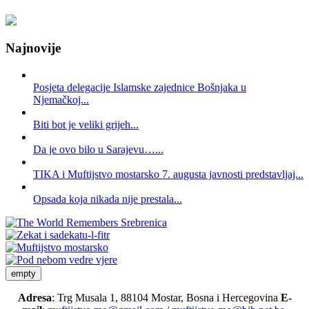
Najnovije
Posjeta delegacije Islamske zajednice Bošnjaka u
Njemačkoj...
Biti bot je veliki grijeh...
Da je ovo bilo u Sarajevu…...
TIKA i Muftijstvo mostarsko 7. augusta javnosti predstavljaj...
Opsada koja nikada nije prestala...
empty
Adresa
: Trg Musala 1, 88104 Mostar, Bosna i Hercegovina
E-