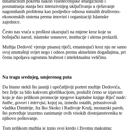
dinamičnom pokretu nakon višedecenijske letargičnosti i
posmatranja stanja bez intenzivnijeg uključivanja u rješavanje
nagomilanih problema kao posljedice odnosa minulih društveno-
ekonomskih sistema prema imovini i organizaciji Islamske
zajednice.
Često nas vraća u prošlost ukazujući na mijene kroz koje su
bošnjački narod, islamske ustanove, institucije i ulema prolazili.
Muftija Dedović vjeruje pisanoj riječi, emanirajući kroz nju ne samo
svoj unutrašnji svijet nego i odnos prema aktuelnim događajima, pri
čemu ispoljava ogromnu hrabrost i intelektualnu veličinu.
Na tragu srednjeg, umjerenog puta
Da bismo stekli što jasniji i upečatljiviji portret muftije Dedovića,
bez želje za bilo kakvom glorifikacijom, poslužit ćemo se izjavom
koju je dao prilikom promocije njegove kapitalne knjige
Riječ nade:
hutbe, govori i intervjui
, kojoj su, između ostalih, prisustvovali
vladika Dimitrije, fra Iko Skoko i Radivoje Krulj, mostarski paroh,
što potvrđuje izuzetno zanimanje ovih visokih dostojanstvenika te
njihovo poštovanje.
Tom prilikom muftija je iznio svoj kredo i životnu maksimu: