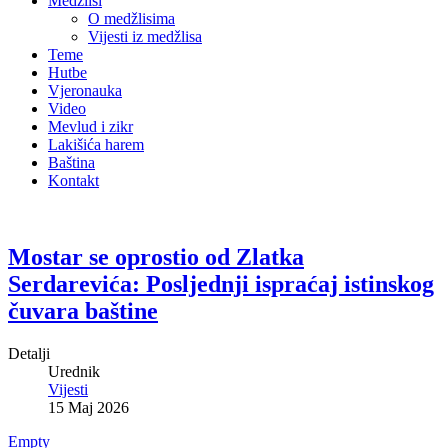
Medžlisi
O medžlisima
Vijesti iz medžlisa
Teme
Hutbe
Vjeronauka
Video
Mevlud i zikr
Lakišića harem
Baština
Kontakt
Mostar se oprostio od Zlatka
Serdarevića: Posljednji ispraćaj istinskog
čuvara baštine
Detalji
Urednik
Vijesti
15 Maj 2026
Empty