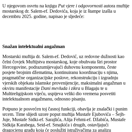
U njegovom osvrtu na knjigu
Put vjere i odgovornosti
autora muftije
mostarskog dr. Salem-ef. Dedovića, koja je iz štampe izašla u
decembru 2025. godine, napisao je sljedeće:
Snažan intelektualni angažman
Mostarski muftija dr. Salem-ef. Dedović, uz redovne dužnosti kao
čelni čovjek Muftijstva mostarskog, koje obuhvata širi prostor
Hercegovine, podrazumijevajući duhovnu komponentu, česte
posjete brojnim džematima, kontinuiranu koordinaciju s njima,
pragmatične organizacijske poslove, rekonstrukciju i izgradnju
vjerskih objekata islamske provenijencije, maksimalni angažman u
okviru manifestacije
Dani mevluda i zikra
u Blagaju te u
Multireligijskom vijeću, uspijeva veliki dio vremena posvetiti
intelektualnom angažmanu, odnosno pisanju.
Potpuno je posvećen toj časnoj funkciji, obavlja je znalački i punim
srcem. Time slijedi uzore poput muftija Mustafe Ejubovića – Šejh-
Juje, Mustafe Sidki-ef. Sarajlića, Alija Fehmi-ef. Džabića, Mustafe
Sidkija Karabega, Seid-ef. Smajkića i drugih, ostavljajući
dragocjenu građu koja će poslužiti istraživačima za analizu