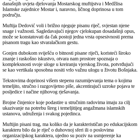
današnjih uvjeta djelovanja Mostarskog muftijstva i Medžlisa
Islamske zajednice Mostar i, naravno, ličnog doprinosa u tom
području.
Muftija Dedović voli i brižno njeguje pisanu riječ, svjestan njene
snage i važnosti. Sagledavajući njegov cjelokupan dosadašnji opus,
može se konstatovati da čak postoji jedna vrsta opsesivnosti prema
pisanom tragu kao stvaralačkom gestu.
Gonjen dubokom sviješću o bitnosti pisane riječi, koristeći široko
znanje i raskošno iskustvo, otvara nam prostore spoznaja o
kompleksnosti svoje uloge u kreiranju vjerskog života, potvrđujući
se kao vertikala sposobna nositi vrlo važnu ulogu u životu Bošnjaka.
Tekstovima doprinosi višem stepenu razumijevanja tema o kojima
temeljito, stručno i razgovijetno piše, akcentirajući uzroke pojava te
posljedice i načine njihovog rješavanja.
Brojne činjenice koje podastire u stručnim radovima imaju za cilj
ukazivanje na potrebu šireg i temeljitijeg angažmana islamskih
ustanova, udruženja i svakog pojedinca.
Muftijin pisani trag, ma koliko da je karakterističan po edukacijskom
karakteru bilo da je riječ o duhovnoj sferi ili o poslovima
organizacijskog karaktera, ujedno su poziv na usmjerenje ka