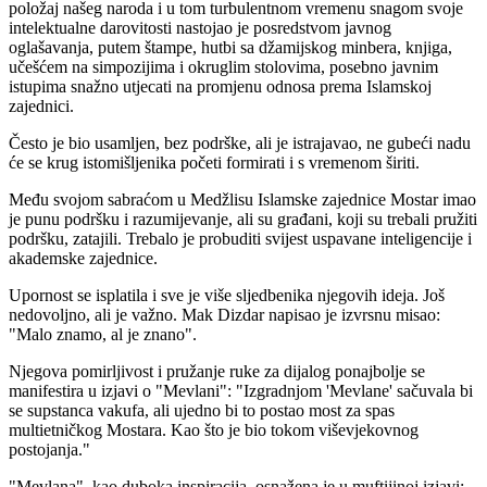
položaj našeg naroda i u tom turbulentnom vremenu snagom svoje
intelektualne darovitosti nastojao je posredstvom javnog
oglašavanja, putem štampe, hutbi sa džamijskog minbera, knjiga,
učešćem na simpozijima i okruglim stolovima, posebno javnim
istupima snažno utjecati na promjenu odnosa prema Islamskoj
zajednici.
Često je bio usamljen, bez podrške, ali je istrajavao, ne gubeći nadu
će se krug istomišljenika početi formirati i s vremenom širiti.
Među svojom sabraćom u Medžlisu Islamske zajednice Mostar imao
je punu podršku i razumijevanje, ali su građani, koji su trebali pružiti
podršku, zatajili. Trebalo je probuditi svijest uspavane inteligencije i
akademske zajednice.
Upornost se isplatila i sve je više sljedbenika njegovih ideja. Još
nedovoljno, ali je važno. Mak Dizdar napisao je izvrsnu misao:
"Malo znamo, al je znano".
Njegova pomirljivost i pružanje ruke za dijalog ponajbolje se
manifestira u izjavi o "Mevlani": "Izgradnjom 'Mevlane' sačuvala bi
se supstanca vakufa, ali ujedno bi to postao most za spas
multietničkog Mostara. Kao što je bio tokom viševjekovnog
postojanja."
"Mevlana", kao duboka inspiracija, osnažena je u muftijinoj izjavi: