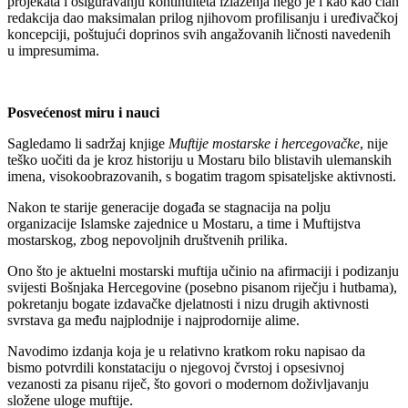
projekata i osiguravanju kontinuiteta izlaženja nego je i kao kao član
redakcija dao maksimalan prilog njihovom profilisanju i uređivačkoj
koncepciji, poštujući doprinos svih angažovanih ličnosti navedenih
u impresumima.
Posvećenost miru i nauci
Sagledamo li sadržaj knjige
Muftije mostarske i hercegovačke
, nije
teško uočiti da je kroz historiju u Mostaru bilo blistavih ulemanskih
imena, visokoobrazovanih, s bogatim tragom spisateljske aktivnosti.
Nakon te starije generacije događa se stagnacija na polju
organizacije Islamske zajednice u Mostaru, a time i Muftijstva
mostarskog, zbog nepovoljnih društvenih prilika.
Ono što je aktuelni mostarski muftija učinio na afirmaciji i podizanju
svijesti Bošnjaka Hercegovine (posebno pisanom riječju i hutbama),
pokretanju bogate izdavačke djelatnosti i nizu drugih aktivnosti
svrstava ga među najplodnije i najprodornije alime.
Navodimo izdanja koja je u relativno kratkom roku napisao da
bismo potvrdili konstataciju o njegovoj čvrstoj i opsesivnoj
vezanosti za pisanu riječ, što govori o modernom doživljavanju
složene uloge muftije.