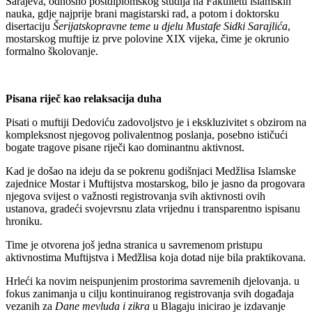
Sarajeva, odnosno postdiplomskog studija na Fakultetu islamskih
nauka, gdje najprije brani magistarski rad, a potom i doktorsku
disertaciju
Šerijatskopravne teme u djelu Mustafe Sidki Sarajlića
,
mostarskog muftije iz prve polovine XIX vijeka, čime je okrunio
formalno školovanje.
Pisana riječ kao relaksacija duha
Pisati o muftiji Dedoviću zadovoljstvo je i ekskluzivitet s obzirom na
kompleksnost njegovog polivalentnog poslanja, posebno ističući
bogate tragove pisane riječi kao dominantnu aktivnost.
Kad je došao na ideju da se pokrenu godišnjaci Medžlisa Islamske
zajednice Mostar i Muftijstva mostarskog, bilo je jasno da progovara
njegova svijest o važnosti registrovanja svih aktivnosti ovih
ustanova, gradeći svojevrsnu zlata vrijednu i transparentno ispisanu
hroniku.
Time je otvorena još jedna stranica u savremenom pristupu
aktivnostima Muftijstva i Medžlisa koja dotad nije bila praktikovana.
Hrleći ka novim neispunjenim prostorima savremenih djelovanja. u
fokus zanimanja u cilju kontinuiranog registrovanja svih događaja
vezanih za
Dane mevluda i zikra
u Blagaju inicirao je izdavanje