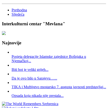
Prethodna
Sljedeća
Interkulturni centar "Mevlana"
Najnovije
Posjeta delegacije Islamske zajednice Bošnjaka u
Njemačkoj...
Biti bot je veliki grijeh...
Da je ovo bilo u Sarajevu…...
TIKA i Muftijstvo mostarsko 7. augusta javnosti predstavljaj...
Opsada koja nikada nije prestala...