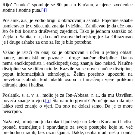
Riječ "nauka" spominje se 80 puta u Kur'anu, a njene izvedenice
stotine i stotine puta.
[4]
Poslanik, a.s., je vodio brigu o obrazovanju ashaba. Pojedine ashabe
usmjeravao je u stjecanju znanja i vještina. Zahtijevao je da uče ono
što će biti korisno društvenoj zajednici. Tako je jednom zatražio od
Zejda b. Sabita, r. a., da nauči osnove hebrejskog jezika. Obrazovao
je i druge ashabe za ono za što je bilo potrebno.
Važno je istaći da onaj ko je obrazovan i učen u jednoj oblasti
nauke, automatski ne poznaje i druge naučne discipline. Danas
nema enciklopedista i enciklopedijskog znanja kao nekad. Naučne
discipline su se diferencirale. Razvile su se nove naučne discipline,
poput informacijskih tehnologija. Želim posebno upozoriti na
preveliku slobodu kod mladih osoba u tumačenju vjere prilikom
citiranja ajeta i hadisa.
Poslanik, s. a. v. s., molio je za Ibn-Abbasa, r. a., da mu Uzvišeni
poveća znanje u vjeri.
[5]
Šta nam to govori? Poručuje nam da nije
lahko steći znanje o vjeri. Da ono ne dolazi samo. Da je to more
neiscrpno.
Nažalost, primjetno je da mladi ljudi svjesno žele u Kur'anu i hadisu
pronaći utemeljenje i opravdanje za svoje postupke koje su već
prethodno uradili, bez razmišljanja. Dakle, osoba uradi nešto i onda