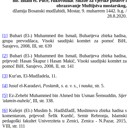
mr. Ilham ef. Puce, rukovodilac Službe za vjerske poslove i
obrazovanje Muftijstva mostarskog,
džamija Bosanski mudžahidi, Mostar, 9. muharrem 1442. h.g. /
28.8.2020.
[1]
Buhari (El-) Muhammed ibn Ismail, Buharijeva zbirka hadisa,
grupa prevodilaca, Visoki saudijski komitet za pomoć BiH,
Sarajevo, 2008, III, str. 639
[2]
Buhari (El-) Muhammed ibn Ismail, Buharijeva zbirka hadisa,
prijevod: Hasan Škapur i Hasan Makić, Visoki saudijski komitet za
pomoć BiH, Sarajevo, 2008, II, str. 141
[3]
Kur'an, El-Mudžadela, 11.
[4]
Jusuf el-Karadavi,
Poslanik, s. a. v. s., i nauka,
str. 5.
[5]
Ez-Zehebi Muhammed bin Ahmed bin Usman Šemsuddin,
Sijer
'alamin-nubela',
III, str. 338.
[6]
Kušejri (El-) Muslim b. Hadždžadž, Muslimova zbirka hadisa s
komentarom, prijevod: Šefik Kurdić, Semir Rebronja, Islamski
pedagoški fakultet Univerziteta u Zenici, Zenica - N.Pazar, 2015,
VIII, str. 111