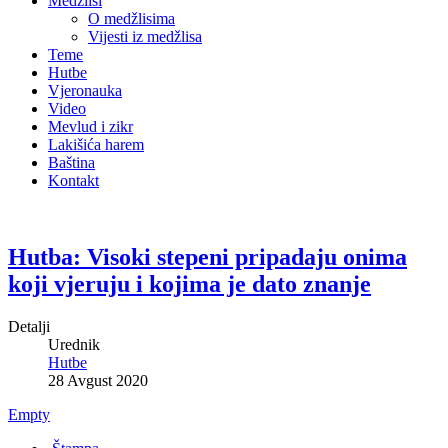
Medžlisi
O medžlisima
Vijesti iz medžlisa
Teme
Hutbe
Vjeronauka
Video
Mevlud i zikr
Lakišića harem
Baština
Kontakt
Hutba: Visoki stepeni pripadaju onima
koji vjeruju i kojima je dato znanje
Detalji
Urednik
Hutbe
28 Avgust 2020
Empty