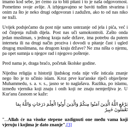
imamo kod sebe, jer ćemo za to biti pitani i to je naša odgovornost.
Pometimo svoje avlije. A izbjegavajmo se baviti tuđim stvarima i
onim za što je neko drugi odgovoran i zadužen, ako to od nas niko
ne traži.
Uvijek podsjećamo da post nije samo ustezanje od jela i pića, već i
od činjenja ružnih dijela. Post nas uči samokontroli. Zašto onda
jedan musliman, s jednog kraja naše države, ima potrebu da putem
interneta ili na drugi način proziva i dovodi u pitanje čast i ugled
drugog muslimana, na drugom kraju države? Ne zna ništa o njemu,
pa opet sumnja u njegov rad i njegovo poštenje.
Pred nama je, draga braćo, početak školske godine.
Nijedna religija u historiji ljudskog roda nije više isticala znanje
nego što je to učinio islam. Kroz prve kur'anske riječi objavljene
Muhammedu, s. a. v. s., jasno se to naglašava. Razlika, po islamu,
između vjernika koji znaju i onih koji ne znaju nemjerljiva je. U
Kur'anu časnom se kaže:
يَرْفَعِ اللَّهُ الَّذِينَ آمَنُوا مِنكُمْ وَالَّذِينَ أُوتُوا الْعِلْمَ دَرَجَاتٍ وَاللَّهُ بِمَا
تَعْمَلُونَ خَبِيرٌ
"...
Allah će na visoke stepene uzdignuti one među vama koji
vjeruju i kojima je dato znanje"
,
[3]