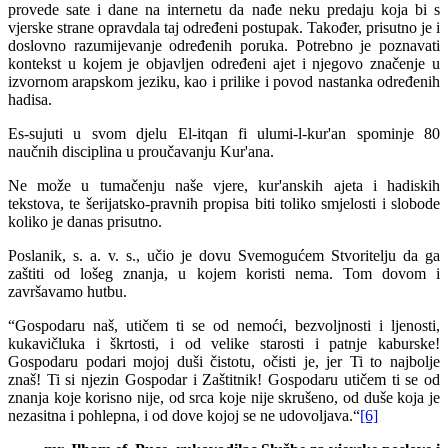
provede sate i dane na internetu da nađe neku predaju koja bi s
vjerske strane opravdala taj određeni postupak. Također, prisutno je i
doslovno razumijevanje određenih poruka. Potrebno je poznavati
kontekst u kojem je objavljen određeni ajet i njegovo značenje u
izvornom arapskom jeziku, kao i prilike i povod nastanka određenih
hadisa.
Es-sujuti u svom djelu El-itqan fi ulumi-l-kur'an spominje 80
naučnih disciplina u proučavanju Kur'ana.
Ne može u tumačenju naše vjere, kur'anskih ajeta i hadiskih
tekstova, te šerijatsko-pravnih propisa biti toliko smjelosti i slobode
koliko je danas prisutno.
Poslanik, s. a. v. s., učio je dovu Svemogućem Stvoritelju da ga
zaštiti od lošeg znanja, u kojem koristi nema. Tom dovom i
završavamo hutbu.
“Gospodaru naš, utičem ti se od nemoći, bezvoljnosti i ljenosti,
kukavičluka i škrtosti, i od velike starosti i patnje kaburske!
Gospodaru podari mojoj duši čistotu, očisti je, jer Ti to najbolje
znaš! Ti si njezin Gospodar i Zaštitnik! Gospodaru utičem ti se od
znanja koje korisno nije, od srca koje nije skrušeno, od duše koja je
nezasitna i pohlepna, i od dove kojoj se ne udovoljava.“
[6]