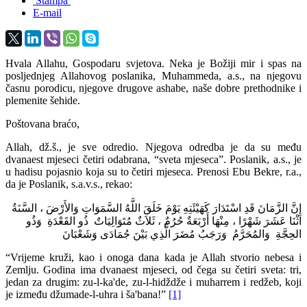
Štampa
E-mail
Hvala Allahu, Gospodaru svjetova. Neka je Božiji mir i spas na
posljednjeg Allahovog poslanika, Muhammeda, a.s., na njegovu
časnu porodicu, njegove drugove ashabe, naše dobre prethodnike i
plemenite šehide.
Poštovana braćo,
Allah, dž.š., je sve odredio. Njegova odredba je da su među
dvanaest mjeseci četiri odabrana, “sveta mjeseca”. Poslanik, a.s., je
u hadisu pojasnio koja su to četiri mjeseca. Prenosi Ebu Bekre, r.a.,
da je Poslanik, s.a.v.s., rekao:
إِنَّ الزَّمَانَ قَدِ اسْتَدَارَ كَهَيْئَتِهِ يَوْمَ خَلَقَ اللَّهُ السَّمَوَاتِ وَالأَرْضَ ، السَّنَةُ
اثْنَا عَشَرَ شَهْرًا ، مِنْهَا أَرْبَعَةٌ حُرُمٌ ، ثَلاَثٌ مُتَوَالِيَاتٌ ذُو القَعْدَةِ وَذُو
الحِجَّةِ وَالمُحَرَّمُ وَرَجَبُ مُضَرَ الَّذِي بَيْنَ جُمَادَى وَشَعْبَانَ
“Vrijeme kruži, kao i onoga dana kada je Allah stvorio nebesa i
Zemlju. Godina ima dvanaest mjeseci, od čega su četiri sveta: tri,
jedan za drugim: zu-l-ka'de, zu-l-hidždže i muharrem i redžeb, koji
je između džumade-l-uhra i ša'bana!”
[1]