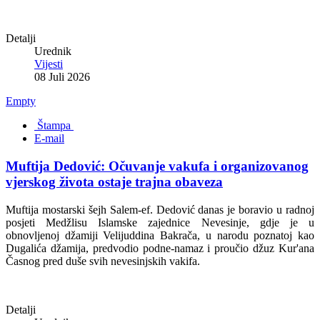
Detalji
Urednik
Vijesti
08 Juli 2026
Empty
Štampa
E-mail
Muftija Dedović: Očuvanje vakufa i organizovanog
vjerskog života ostaje trajna obaveza
Muftija mostarski šejh Salem-ef. Dedović danas je boravio u radnoj
posjeti Medžlisu Islamske zajednice Nevesinje, gdje je u
obnovljenoj džamiji Velijuddina Bakrača, u narodu poznatoj kao
Dugalića džamija, predvodio podne-namaz i proučio džuz Kur'ana
Časnog pred duše svih nevesinjskih vakifa.
Detalji