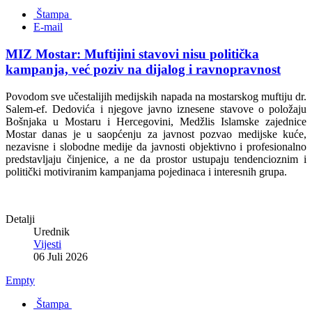
Štampa
E-mail
MIZ Mostar: Muftijini stavovi nisu politička
kampanja, već poziv na dijalog i ravnopravnost
Povodom sve učestalijih medijskih napada na mostarskog muftiju dr.
Salem-ef. Dedovića i njegove javno iznesene stavove o položaju
Bošnjaka u Mostaru i Hercegovini, Medžlis Islamske zajednice
Mostar danas je u saopćenju za javnost pozvao medijske kuće,
nezavisne i slobodne medije da javnosti objektivno i profesionalno
predstavljaju činjenice, a ne da prostor ustupaju tendencioznim i
politički motiviranim kampanjama pojedinaca i interesnih grupa.
Detalji
Urednik
Vijesti
06 Juli 2026
Empty
Štampa