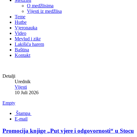
Medžlisi
O medžlisima
Vijesti iz medžlisa
Teme
Hutbe
Vjeronauka
Video
Mevlud i zikr
Lakišića harem
Baština
Kontakt
Detalji
Urednik
Vijesti
10 Juli 2026
Empty
Štampa
E-mail
Promocija knjige „Put vjere i odgovornosti“ u Stocu