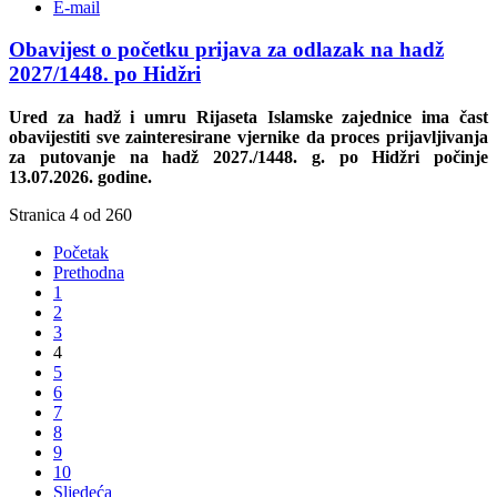
E-mail
Obavijest o početku prijava za odlazak na hadž
2027/1448. po Hidžri
Ured za hadž i umru Rijaseta Islamske zajednice ima čast
obavijestiti sve zainteresirane vjernike da proces prijavljivanja
za putovanje na hadž 2027./1448. g. po Hidžri počinje
13.07.2026. godine.
Stranica 4 od 260
Početak
Prethodna
1
2
3
4
5
6
7
8
9
10
Sljedeća