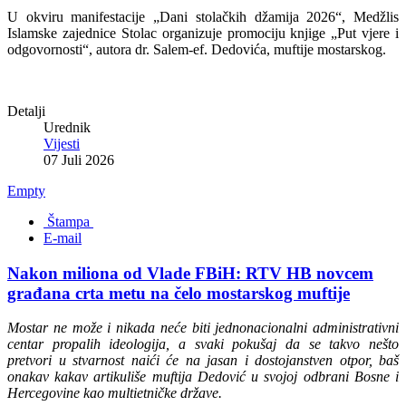
U okviru manifestacije „Dani stolačkih džamija 2026“, Medžlis
Islamske zajednice Stolac organizuje promociju knjige „Put vjere i
odgovornosti“, autora dr. Salem-ef. Dedovića, muftije mostarskog.
Detalji
Urednik
Vijesti
07 Juli 2026
Empty
Štampa
E-mail
Nakon miliona od Vlade FBiH: RTV HB novcem
građana crta metu na čelo mostarskog muftije
Mostar ne može i nikada neće biti jednonacionalni administrativni
centar propalih ideologija, a svaki pokušaj da se takvo nešto
pretvori u stvarnost naići će na jasan i dostojanstven otpor, baš
onakav kakav artikuliše muftija Dedović u svojoj odbrani Bosne i
Hercegovine kao multietničke države.