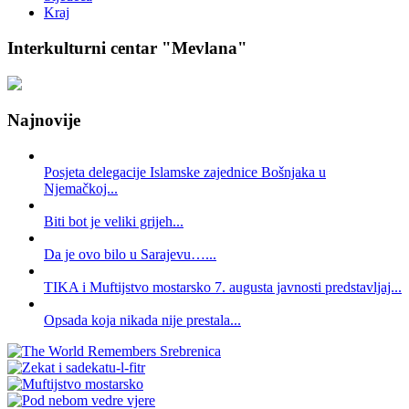
Kraj
Interkulturni centar "Mevlana"
Najnovije
Posjeta delegacije Islamske zajednice Bošnjaka u
Njemačkoj...
Biti bot je veliki grijeh...
Da je ovo bilo u Sarajevu…...
TIKA i Muftijstvo mostarsko 7. augusta javnosti predstavljaj...
Opsada koja nikada nije prestala...