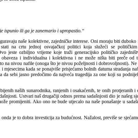
je ispunio ili ga je zanemario i upropastio.“
guravaju naše kolektivne, zajedničke interese.
Oni
moraju
biti
dubok
o
stati
na
crtu
jednoj
osvajačkoj
politici
koja
služeći
se
političkim
Ovo
jeste
ozbiljno
vrijeme
koje
traži
generac
ijsko
političko
zajedništ
obaveza
i
individualna
i
kolektivna
i
ne
može
ništa
biti
preče
od t
 to
na
nivou
nafile
(
onoga
što
je
nivou
poželjnosti
i
dobrovoljnosti
). Ne
a
i
mjesecima
kada
se
ponajviše
prisjećamo
bolnih
datuma
stradanja
na
ba
da
sebi
jasno
predočimo
da
najveća
tragedija
za one koji
su
podnijel
bijenih
naših
sunarodnika
,
ranjenih
i
osakaćenih
,
te
onih
protjeranih
i
dašnjosti
.
Ustvari
naš
drugačiji
odnos
prema
sadašnjosti
dio
je
našeg
sj
ože
promijeniti
. Ako ono ne
bude
utj
e
calo
na
naše
ponašanje
u
sadaš
a onda je to dobra
investicija za budućnost. Nažalost, previše se sjećamo