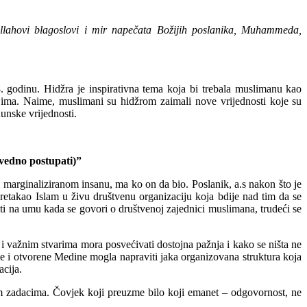
llahovi
blagoslovi
i
mir
na
pečata
Božijih
poslanika
, Muhammeda,
8.
godinu
.
Hidžra
je
inspirativna
tema
koja
bi
trebal
a
muslimanu
kao
jima
.
Naime,
m
uslimani
su
hidžrom
zaimali
nove
vrijednosti
koje
su
hunske
vrijednosti
.
vedno
postupati
)
”
i
marginaliziranom
insanu
, ma ko on da bio.
Poslanik
,
a.s
nakon
što
je
retakao
Islam u
živu
društvenu
organizaciju
ko
ja
bdije
nad
tim
da se
ti
na
umu
kada
se
govori
o
društvenoj
zajednici
muslimana
,
trudeći
se
i
važnim
stvarima
mora
posvećivati
dostojna
pažnja
i
kako
se
ništa
ne
e
i
otvorene
Medine
mogla
napraviti
jaka
organizovana
struktura
koja
acija
.
m
zadacima
.
Čovjek
koji
preuzme
bilo
koji
emanet
–
odgovornost
, ne