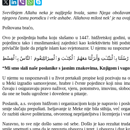
Svevišnjem
Allahu
neka
je
najljepša
hvala
,
samo
Njega
obožava
njegovu
časnu
porodicu
i
vrle
ashabe
.
Allahova
milost
nekʼ
je
na
ovaj
Poštovana
braćo
,
Ovo je
posljednja
hutba
koju
slušamo
u 1447.
hidžretskoj
godini
, 
pojedincu
tako
i
muslimanskoj
zajednici
kao
kolektivitetu
biti
podst
privlačile
ljude
da
prigrle
islam
kao
svjetonazor
. U
njemu
su
raspozna
رُسُلَنَا
بِٱلْبَيِّنَـٰتِ
وَأَنزَلْنَا
مَعَهُمُ
ٱلْكِتَـٰبَ
وَٱلْمِيزَانَ
لِيَقُومَ
ٱلنَّاسُ
بِٱلْقِسْطِ
“
Mi
smo
slali
naše
poslanike
s
jasnim
znakovima
,
Knjigom
i
vag
U
njemu
su
raspoznavali
i
u
život
pretakali
propise
koji
pozivaju
na
o
u Meki
izgradio
samosvjesne
,
hrabre
i
čvrste
pojedince
koji
nisu
ima
čuva
ju
i
osigurava
ju
pravo
na
život
,
vjeru
,
potomstvo
,
imovinu
,
slobo
da one ne
budu
ugrožene
i
dovedene
u
pitanje
.
Poslanik
,
a.s.
svojom
hidžrom
i
organizacijom
koju
je
napravio
i
posl
smije
slučaju
prepuštati
.
Iseljavanje
iz
Meke
nije
bila
stihija
,
već
organ
će
razbiti
okove
politeizm
a
,
otvorenog
neprijateljstva
i
licemjerja
i
vrat
Naravno
, to
sve
nije
došlo
samo
od
sebe
.
Došlo
je
kao
rezultat
trud
smije
smetnuti
s
uma
da je
preuzeta
obaveza
i
teret
,
i
obaveza
i
dug ko