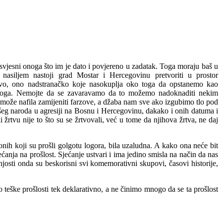
svjesni
onoga
što
im
je
dato
i
povjereno
u
zadatak
.
Toga
moraju
baš
u
nasiljem
nastoji
grad Mostar
i
Hercegovinu
pretvoriti
u
prostor
v
o
, ono
nadstranačko
koje
nas
okuplja
oko
toga da
opstanemo
kao
oga.
Nemojte
da se
zavaravamo
da to
možemo
nadoknaditi
nekim
može
nafila
zamijeniti
farzove
, a
džaba
nam
sve
ako
izgubimo
tlo
pod
šeg
naroda
u
agresiji
na
Bosnu
i
Hercegovinu
,
dakako
i
onih
datuma
i
i
žrtvu
nije
to
što
su
se
žrtvovali
,
već
u tome da
njihova
žrtva
, ne
daj
onih
koji
su
prošli
golgotu
logora
,
bila
uzaludna
. A
kako
ona
neće
bit
ećanja
na
prošlost
.
Sjećanje
ustvari
i
ima
jedino
smisla
na
način
da
nas
njosti
onda
su
beskorisni
svi
komemorativni
skupovi
,
časovi
historije
,
 teške prošlosti tek deklarativno, a ne činimo mnogo da se ta prošlost