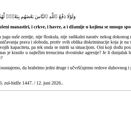
وَلَوْلَا دَفْعُ ٱللَّهِ ٱلنَّاسَ بَعْضَهُم بِبَعْضٍۢ لَّ
ušeni manastiri, i crkve, i havre, a i džamije u kojima se mnogo sp
a jugu naše zemlje, nije floskula, nije radikalni narativ nekog dokonog 
raničavanja prava i sloboda, protiv svih oblika diskriminacije
koja je na 
ih kapaciteta, pa tek onda se miriti sa situacijom. Oni koji dođu posl
 nas je krasilo u najtežim trenucima dvostruke agresije?
Je li dunjaluk 
e
?
 posustajemo, da hrabrimo jedni druge i učvršćujemo redove
duhovnog i p
26.
z
ul-hidže
1447. / 12.
juni
2026.
.