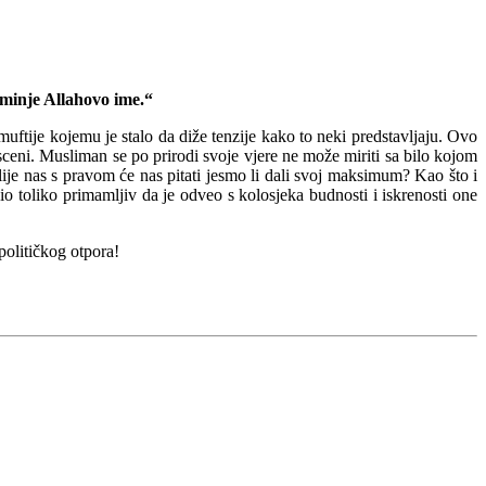
ominje Allahovo ime.“
muftije kojemu je stalo da diže tenzije kako to neki predstavljaju. Ovo
sceni.
Musliman se po prirodi svoje vjere ne može miriti sa bilo kojom
ije nas s pravom će nas pitati jesmo li dali svoj maksimum? Kao što i
bio toliko primamljiv da je odveo s kolosjeka budnosti i iskrenosti one
olitičkog otpora!