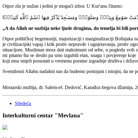
Otpor zlu je nužan i jedini je mogući izbor. U Kur'anu čitamo:
هُدِّمَتْ صَوَٰمِعُ وَبِيَعٌۭ وَصَلَوَٰتٌۭ وَمَسَـٰجِدُ يُذْكَرُ فِيهَا ٱسْمُ ٱللَّهِ كَثِيرًۭا
„
A da Allah ne suzbija neke ljude drugima, do temelja bi bili por
Otpor političkoj hegemoniji, majorizaciji i marginalizaciji Bošnjaka n
je civilizacijski vapaj i krik protiv nepravde i ugnjetavanja, protiv og
situacijom. Musliman mora dati maksimum od sebe, u pogledu svih svoj
mi pitamo šta se desilo pa smo izgubili elan, snagu i povjerenje koje
koji nisu smjeli posustati
u vremenu poratne izgradnje društva i držav
Svemilosni Allahu nadahni nas da
budemo postojani i istrajni, da ne
Mostarski muftija, dr. Salem-ef. Dedović,
Karađoz-begova
džamija
, 
Sljedeća
Interkulturni centar "Mevlana"