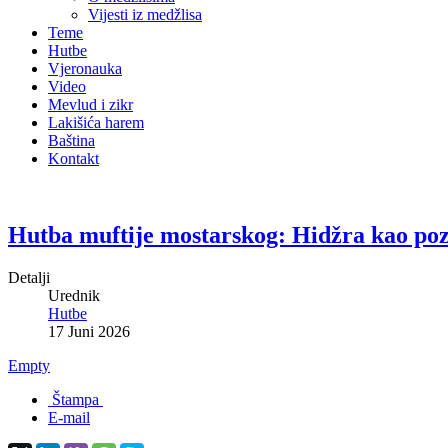
Vijesti iz medžlisa
Teme
Hutbe
Vjeronauka
Video
Mevlud i zikr
Lakišića harem
Baština
Kontakt
Hutba muftije mostarskog: Hidžra kao pozi
Detalji
Urednik
Hutbe
17 Juni 2026
Empty
Štampa
E-mail