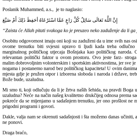
Poslanik
Muhammed,
a.s.
, je
to
naglasio
:
إِنَّ اللَّهَ تَعَالَى سَائِلٌ كُلَّ رَاعٍ عَمَّا اسْتَرْعَاهُ أحَفِظَ ذَلِكَ أَمْ ضَيَّعَ
“Zaista će Allah pitati s
vakoga ko je preuzeo neko z
aduženje da li ga 
Osobitu odgovornost imaju oni koji su zaduženi da u ime svih nas osi
ovome
trenutku
biti
svjesni
upravo
ti
ljudi
kada
treba o
dlučno
marginalnog
političkog
utjecaja
Bošnjaka
kao
političkog
naroda
.
relevantan
politički
faktor
u
ovom
prostoru
.
Ovo
jeste
farz
-
stroga
malim
dob
r
ovoljnim
volonterskim
i
sportskim
aktivnostima
,
jer
sve
je
nogama
i
postanemo
narod
bez
političkog
kapaciteta
!
U
ovim
danim
mjesta
gdje
je
pru
žen
otpor
i
izborena
sloboda
i
naroda
i
države
,
tre
Bože
bude
,
uzaludna
.
Mi
smo
ti
, koji
odlučuju
da li je
žrtva
naših
šehida
,
na
pravdi
Boga
u
uzaludna
?
Neće
na
način
našeg
kvalitetno
drukčijeg
odnosa
prema
sa
pokreće
da se
mijenjamo
u
sadašnjem
trenutku
,
jer
ono
prošlost
ne
m
prigodni
programi
i
govori
.
Dakle, valja nam se okrenuti sadašnjosti i šta možemo d
anas učiniti, 
ne ponovi.
Draga braćo,