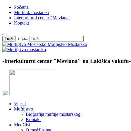
Početna
Muftiluk mostarski
Interkulturni centar "Mevlana"
Kontakt
Traži...
Traži
Muftijstvo Mostarsko
-Interkulturni centar "Mevlana" na Lakišića vakufu-
Vijesti
Muftijstvo
Biografija muftije mostarskog
Kontakt
Medžlisi
O medžlisima