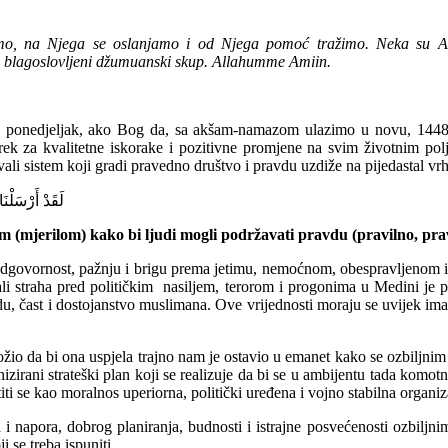
mo
,
na
Njega
se
oslanjamo
i
od
Njega
pomoć
tražimo
.
Neka
su
A
blagoslovljeni
džumuanski
skup
.
Allahumme
Amiin.
u
ponedjeljak
,
ako
Bog da,
sa
akšam-namazom
ulazimo
u
novu
, 144
rek
za
kvalitetne
iskorake
i
pozitivne
promjene
na
svim
životnim
pol
vali
sistem
koji
gradi
pravedno
društvo
i
pravdu
uzdiže
na
pijedastal
vr
لَقَدْ
أَرْسَلْنَا
om
(
mjerilom
)
kako
bi
ljudi
mogli
podržavati
pravdu
(
pravilno
,
pra
dgovornost
,
pažnju
i
brigu
prema
jetimu
,
nemoćnom
,
obespravljenom
li
straha
pred
političkim
nasiljem
,
terorom
i
progonima
u Medini je
p
du
,
čast
i
dostojanstvo
muslimana
.
Ove
vrijednosti
moraju
se
uvijek
ima
ožio
da bi
ona
uspjela
trajno
nam
je
ostavio
u
emanet
kako
se
ozbiljnim
izirani
strateški
plan koji se
realizuje
da bi se u
ambijentu
tada
komotn
iti
se
kao
moralno
s uperiorna
,
politički
u
ređena
i
vojno
stabilna
organiz
a
i
napora
,
dobrog
planiranja
,
budnosti
i
istrajne
posvećenosti
ozbiljni
ji se
treba
ispuniti
.