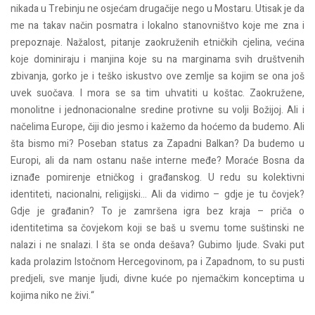
nikada u Trebinju ne osjećam drugačije nego u Mostaru. Utisak je da
me na takav način posmatra i lokalno stanovništvo koje me zna i
prepoznaje. Nažalost, pitanje zaokruženih etničkih cjelina, većina
koje dominiraju i manjina koje su na marginama svih društvenih
zbivanja, gorko je i teško iskustvo ove zemlje sa kojim se ona još
uvek suočava. I mora se sa tim uhvatiti u koštac. Zaokružene,
monolitne i jednonacionalne sredine protivne su volji Božijoj. Ali i
načelima Europe, čiji dio jesmo i kažemo da hoćemo da budemo. Ali
šta bismo mi? Poseban status za Zapadni Balkan? Da budemo u
Europi, ali da nam ostanu naše interne međe? Moraće Bosna da
iznađe pomirenje etničkog i građanskog. U redu su kolektivni
identiteti, nacionalni, religijski… Ali da vidimo – gdje je tu čovjek?
Gdje je građanin? To je zamršena igra bez kraja – priča o
identitetima sa čovjekom koji se baš u svemu tome suštinski ne
nalazi i ne snalazi. I šta se onda dešava? Gubimo ljude. Svaki put
kada prolazim Istočnom Hercegovinom, pa i Zapadnom, to su pusti
predjeli, sve manje ljudi, divne kuće po njemačkim konceptima u
kojima niko ne živi.“