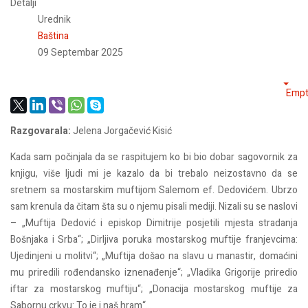
Detalji
Urednik
Baština
09 Septembar 2025
Empt
Razgovarala:
Jelena Jorgačević Kisić
Kada sam počinjala da se raspitujem ko bi bio dobar sagovornik za
knjigu, više ljudi mi je kazalo da bi trebalo neizostavno da se
sretnem sa mostarskim muftijom Salemom ef. Dedovićem. Ubrzo
sam krenula da čitam šta su o njemu pisali mediji. Nizali su se naslovi
– „Muftija Dedović i episkop Dimitrije posjetili mjesta stradanja
Bošnjaka i Srba“; „Dirljiva poruka mostarskog muftije franjevcima:
Ujedinjeni u molitvi“; „Muftija došao na slavu u manastir, domaćini
mu priredili rođendansko iznenađenje“; „Vladika Grigorije priredio
iftar za mostarskog muftiju“; „Donacija mostarskog muftije za
Sabornu crkvu: To je i naš hram“…