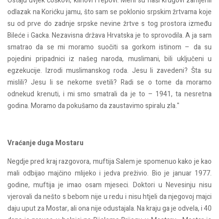
Ostaju uvjek ćoškovi, klinovi i repovi. Meni su naši krugovi zamjerili
odlazak na Korićku jamu, što sam se poklonio srpskim žrtvama koje
su od prve do zadnje srpske nevine žrtve s tog prostora između
Bileće i Gacka. Nezavisna država Hrvatska je to sprovodila. A ja sam
smatrao da se mi moramo suočiti sa gorkom istinom – da su
pojedini pripadnici iz našeg naroda, muslimani, bili uključeni u
egzekucije. Izrodi muslimanskog roda. Jesu li zavedeni? Šta su
mislili? Jesu li se nekome svetili? Radi se o tome da moramo
odnekud krenuti, i mi smo smatrali da je to – 1941, ta nesretna
godina. Moramo da pokušamo da zaustavimo spiralu zla."
Vraćanje duga Mostaru
Negdje pred kraj razgovora, muftija Salem je spomenuo kako je kao
mali odbijao majčino mlijeko i jedva preživio. Bio je januar 1977.
godine, muftija je imao osam mjeseci. Doktori u Nevesinju nisu
vjerovali da nešto s bebom nije u redu i nisu htjeli da njegovoj majci
daju uput za Mostar, ali ona nije odustajala. Na kraju ga je odvela, i 40