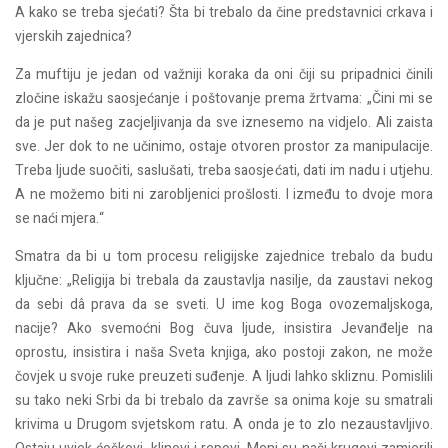
A kako se treba sjećati? Šta bi trebalo da čine predstavnici crkava i
vjerskih zajednica?
Za muftiju je jedan od važniji koraka da oni čiji su pripadnici činili
zločine iskažu saosjećanje i poštovanje prema žrtvama: „Čini mi se
da je put našeg zacjeljivanja da sve iznesemo na vidjelo. Ali zaista
sve. Jer dok to ne učinimo, ostaje otvoren prostor za manipulacije.
Treba ljude suočiti, saslušati, treba saosjećati, dati im nadu i utjehu.
A ne možemo biti ni zarobljenici prošlosti. I između to dvoje mora
se naći mjera.“
Smatra da bi u tom procesu religijske zajednice trebalo da budu
ključne: „Religija bi trebala da zaustavlja nasilje, da zaustavi nekog
da sebi dâ prava da se sveti. U ime kog Boga ovozemaljskoga,
nacije? Ako svemoćni Bog čuva ljude, insistira Jevanđelje na
oprostu, insistira i naša Sveta knjiga, ako postoji zakon, ne može
čovjek u svoje ruke preuzeti suđenje. A ljudi lahko skliznu. Pomislili
su tako neki Srbi da bi trebalo da završe sa onima koje su smatrali
krivima u Drugom svjetskom ratu. A onda je to zlo nezaustavljivo.