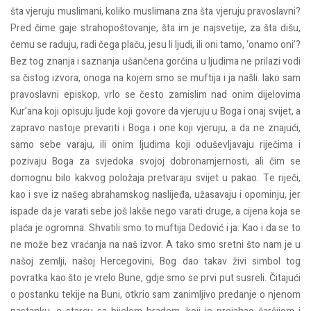
šta vjeruju muslimani, koliko muslimana zna šta vjeruju pravoslavni?
Pred čime gaje strahopoštovanje, šta im je najsvetije, za šta dišu,
čemu se raduju, radi čega plaču, jesu li ljudi, ili oni tamo, ‘onamo oni’?
Bez tog znanja i saznanja ušančena gorčina u ljudima ne prilazi vodi
sa čistog izvora, onoga na kojem smo se muftija i ja našli. Iako sam
pravoslavni episkop, vrlo se često zamislim nad onim dijelovima
Kur’ana koji opisuju ljude koji govore da vjeruju u Boga i onaj svijet, a
zapravo nastoje prevariti i Boga i one koji vjeruju, a da ne znajući,
samo sebe varaju, ili onim ljudima koji oduševljavaju riječima i
pozivaju Boga za svjedoka svojoj dobronamjernosti, ali čim se
domognu bilo kakvog položaja pretvaraju svijet u pakao. Te riječi,
kao i sve iz našeg abrahamskog naslijeđa, užasavaju i opominju, jer
ispade da je varati sebe još lakše nego varati druge, a cijena koja se
plaća je ogromna. Shvatili smo to muftija Dedović i ja. Kao i da se to
ne može bez vraćanja na naš izvor. A tako smo sretni što nam je u
našoj zemlji, našoj Hercegovini, Bog dao takav živi simbol tog
povratka kao što je vrelo Bune, gdje smo se prvi put susreli. Čitajući
o postanku tekije na Buni, otkrio sam zanimljivo predanje o njenom