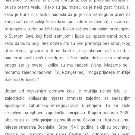
nastanku, o starcu sa bijelom bradom, koji je projahao čaršijom i
otišao prema vrelu, i kako su ga, misleći da je neki gost, tražili, ali
kako je Buna bila toliko nadošla da ju je bilo nemoguće preći na
konju za tu noć, zaključili su da se radi o dobrom (svecu) i da zato na
tom mjestu treba podići tekiju. Koliko sličnosti sa našim predanjima
o Svetom Savi, koji hodi zemljom i ljude uči spasonosnoj poruci
kako da budu bolji. Bez obzira što su ovo predanja bez istorijskog
utemeljenja, govore o tome koliko je cjelokupan naš narod, a
namjerno neću reći narodi, na sličan način doživljavao epifanije
onoga što je sveto i koliko su mu radosti slične. Možemo se i
moramo zajedno radovati. To je zavjet moj i moga prijatelja, muftije
Salema Dedovića.“
Jedan od najvažnijih gestova koje je muftija učinio bilo je i
zajedničko obilaženje mjesta stratišta zajedno sa sadašnjim
episkopom zahumsko-hercegovačkim Dimitrijem. To se zbilo
isključivo na njihovu zajedničku inicijativu. Krajem augusta 2020,
obojica su sa delegacijama posetili jamu Čavkaricu i Korićku jamu,
mjesta stradanja Bošnjaka i Srba 1941. godine, a čiji su počinitelji
zločina bili mahom Srbi (jama Čavkarica), odnosno muslimani