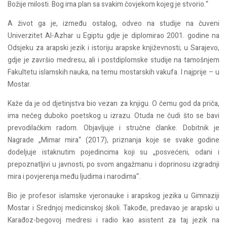
Božije milosti. Bog ima plan sa svakim čovjekom kojeg je stvorio.“
A život ga je, između ostalog, odveo na studije na čuveni
Univerzitet Al-Azhar u Egiptu gdje je diplomirao 2001. godine na
Odsjeku za arapski jezik i istoriju arapske književnosti; u Sarajevo,
gdje je završio medresu, ali i postdiplomske studije na tamošnjem
Fakultetu islamskih nauka, na temu mostarskih vakufa. I najprije – u
Mostar.
Kaže da je od djetinjstva bio vezan za knjigu. O čemu god da priča,
ima nečeg duboko poetskog u izrazu. Otuda ne čudi što se bavi
prevodilačkim radom. Objavljuje i stručne članke. Dobitnik je
Nagrade „Mimar mira“ (2017), priznanja koje se svake godine
dodeljuje istaknutim pojedincima koji su „posvećeni, odani i
prepoznatljivi u javnosti, po svom angažmanu i doprinosu izgradnji
mira i povjerenja među ljudima i narodima“.
Bio je profesor islamske vjeronauke i arapskog jezika u Gimnaziji
Mostar i Srednjoj medicinskoj školi. Takođe, predavao je arapski u
Karađoz-begovoj medresi i radio kao asistent za taj jezik na