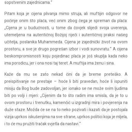
sopstvenim zajednicama.“
Pitam koja je cijena plivanja mimo struja, ali muftijin odgovor ne
počinje onim što plaća, već onim zbog čega je spreman da plaća:
„Cijena je u budućnosti, u tome da čovjek slijedi svoja uverenja,
utemeljena na autentičnoj Božijoj riječi i autentičnoj praksi našeg
učitelja, poslanika Muhammeda. Cijena je zajednički život na ovom
prostoru, a sve je drugo pogrešan izbor i vodi sunovratu.“ A cijena
beskompromisnosti koju pojedinac plaća je još skuplja kada neko
ima porodicu, jer i ona nosi taj teret. A muftija ima ženu i sina.
Kaže da mu se zato nekad čini da je breme preteško. A
preispitivanje ne prestaje – hoće li biti pravedan, hoće li ispuniti
misiju da Bog bude zadovoljan, jer ionako se ne može svim ljudima
biti po volji i mjeri: „Cijenim da to što radim ima smisla, da je to u
ovom prostoru i trenutku, kamenčić u izgradnji mira i povjerenja na
duže staze. Možda će se na to neko pozivati i kazati da je postojala
vizija uprkos iskušenjima na sve strane, uprkos politici koja je mljela,
i to će mu pružiti tračak svjetla da nastavi.“