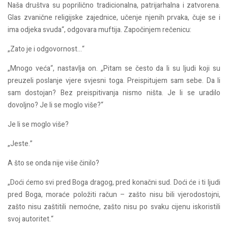
Naša društva su poprilično tradicionalna, patrijarhalna i zatvorena.
Glas zvanične religijske zajednice, učenje njenih prvaka, čuje se i
ima odjeka svuda“, odgovara muftija. Započinjem rečenicu:
„Zato je i odgovornost…“
„Mnogo veća“, nastavlja on. „Pitam se često da li su ljudi koji su
preuzeli poslanje vjere svjesni toga. Preispitujem sam sebe. Da li
sam dostojan? Bez preispitivanja nismo ništa. Je li se uradilo
dovoljno? Je li se moglo više?“
Je li se moglo više?
„Jeste.”
A što se onda nije više činilo?
„Doći ćemo svi pred Boga dragog, pred konačni sud. Doći će i ti ljudi
pred Boga, moraće položiti račun – zašto nisu bili vjerodostojni,
zašto nisu zaštitili nemoćne, zašto nisu po svaku cijenu iskoristili
svoj autoritet.“