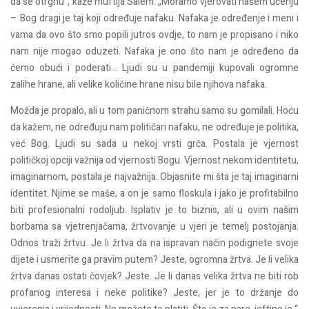
da se otrgnu“, kaže muftija Salem. „Moramo vjerovati našem učenju
– Bog dragi je taj koji određuje nafaku. Nafaka je određenje i meni i
vama da ovo što smo popili jutros ovdje, to nam je propisano i niko
nam nije mogao oduzeti. Nafaka je ono što nam je određeno da
ćemo obući i poderati… Ljudi su u pandemiji kupovali ogromne
zalihe hrane, ali velike količine hrane nisu bile njihova nafaka.
Možda je propalo, ali u tom paničnom strahu samo su gomilali. Hoću
da kažem, ne određuju nam političari nafaku, ne određuje je politika,
već Bog. Ljudi su sada u nekoj vrsti grča. Postala je vjernost
političkoj opciji važnija od vjernosti Bogu. Vjernost nekom identitetu,
imaginarnom, postala je najvažnija. Objasnite mi šta je taj imaginarni
identitet. Njime se maše, a on je samo floskula i jako je profitabilno
biti profesionalni rodoljub. Isplativ je to biznis, ali u ovim našim
borbama sa vjetrenjačama, žrtvovanje u vjeri je temelj postojanja.
Odnos traži žrtvu. Je li žrtva da na ispravan način podignete svoje
dijete i usmerite ga pravim putem? Jeste, ogromna žrtva. Je li velika
žrtva danas ostati čovjek? Jeste. Je li danas velika žrtva ne biti rob
profanog interesa i neke politike? Jeste, jer je to držanje do