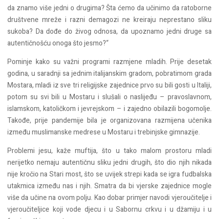
da znamo više jedni o drugima? Šta ćemo da učinimo da ratoborne
društvene mreže i razni demagozi ne kreiraju neprestano sliku
sukoba? Da dođe do živog odnosa, da upoznamo jedni druge sa
autentičnošću onoga što jesmo?“
Pominje kako su važni programi razmjene mladih. Prije desetak
godina, u saradnji sa jednim italijanskim gradom, pobratimom grada
Mostara, mladi iz sve tri religijske zajednice prvo su bili gosti u Italiji,
potom su svi bili u Mostaru i slušali o naslijeđu – pravoslavnom,
islamskom, katoličkom i jevrejskom – i zajedno obilazili bogomolje.
Takođe, prije pandemije bila je organizovana razmijena učenika
između muslimanske medrese u Mostaru i trebinjske gimnazije.
Problemi jesu, kaže muftija, što u tako malom prostoru mladi
nerijetko nemaju autentičnu sliku jedni drugih, što dio njih nikada
nije kročio na Stari most, što se uvijek strepi kada se igra fudbalska
utakmica između nas i njih. Smatra da bi vjerske zajednice mogle
više da učine na ovom polju. Kao dobar primjer navodi vjeroučitelje i
vjeroučiteljice koji vode djecu i u Sabornu crkvu i u džamiju i u