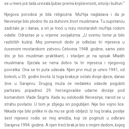
se u meni još tada urezala ljubav prema književnosti, istoriji i kulturi.“
Njegova porodica je bila religiozna. Muftija naglašava i da je
Nevesinje bilo plodno tlo za duhovni život muslimana. Tu supstancu
zadržalo je i danas, a on je treći u nizu mostarskih muftija rodom
odatle. Odrastao je u vrijeme socijalizma: „U svemu tome je bilo
različitih kušnji. Moj pomenuti dedo je odležao tri mjeseca u
čuvenom mostarskom zatvoru Ćelovina 1948. godine, samo zato
što je bio musliman praktikant, i stavljen je na spisak Mladih
muslimana. Sjećala se nena dobro ta tri mjeseca i njegovog
povratka. Ona se tri puta udavala. Njen prvi muž je umro 1941, od
bolesti, u 35. godini života. Iz toga braka je ostalo dvoje djece, danas
žive u Sarajevu. Drugog muža će nedaleko odavde pogubiti
partizani, pripadnici 29. hercegovačke udarne divizije pod
komandom Vlade Šegrta. Kada su oslobodili Nevesinje, narod se u
strahu povlačio. U tom je zbjegu on pogubljen. Nije bio vojno lice.
Nikada nije bilo prilike ni da mu se grob obilježi. Iz tog braka, poslije
šest mjeseci rodio se moj amidža, koji će poginuti u odbrani
Sarajeva 1994. godine. A njen treći brak je bio s mojim dedom, kojeg