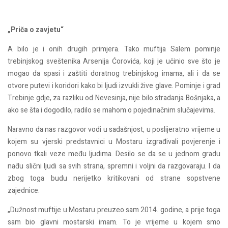
„Priča o zavjetu“
A bilo je i onih drugih primjera. Tako muftija Salem pominje
trebinjskog sveštenika Arsenija Ćorovića, koji je učinio sve što je
mogao da spasi i zaštiti doratnog trebinjskog imama, ali i da se
otvore putevi i koridori kako bi ljudi izvukli žive glave. Pominje i grad
Trebinje gdje, za razliku od Nevesinja, nije bilo stradanja Bošnjaka, a
ako se šta i dogodilo, radilo se mahom o pojedinačnim slučajevima.
Naravno da nas razgovor vodi u sadašnjost, u poslijeratno vrijeme u
kojem su vjerski predstavnici u Mostaru izgrađivali povjerenje i
ponovo tkali veze među ljudima. Desilo se da se u jednom gradu
nađu slični ljudi sa svih strana, spremni i voljni da razgovaraju. I da
zbog toga budu nerijetko kritikovani od strane sopstvene
zajednice.
„Dužnost muftije u Mostaru preuzeo sam 2014. godine, a prije toga
sam bio glavni mostarski imam. To je vrijeme u kojem smo