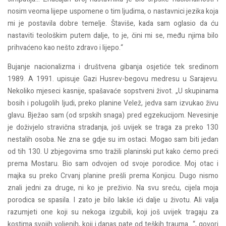
nosim veoma lijepe uspomene o tim ljudima, o nastavnici jezika koja
mi je postavila dobre temelje. Štaviše, kada sam oglasio da ću
nastaviti teološkim putem dalje, to je, čini mi se, među njima bilo
prihvaćeno kao nešto zdravo i lijepo.“
Bujanje nacionalizma i društvena gibanja osjetiće tek sredinom
1989. A 1991. upisuje Gazi Husrev-begovu medresu u Sarajevu.
Nekoliko mjeseci kasnije, spašavaće sopstveni život. „U skupinama
bosih i polugolih ljudi, preko planine Velež, jedva sam izvukao živu
glavu. Bježao sam (od srpskih snaga) pred egzekucijom. Nevesinje
je doživjelo stravična stradanja, još uvijek se traga za preko 130
nestalih osoba. Ne zna se gdje su im ostaci. Mogao sam biti jedan
od tih 130. U zbjegovima smo tražili planinski put kako ćemo preći
prema Mostaru. Bio sam odvojen od svoje porodice. Moj otac i
majka su preko Crvanj planine prešli prema Konjicu. Dugo nismo
znali jedni za druge, ni ko je preživio. Na svu sreću, cijela moja
porodica se spasila. I zato je bilo lakše ići dalje u životu. Ali valja
razumjeti one koji su nekoga izgubili, koji još uvijek tragaju za
kostima svojih voljenih, koji i danas pate od teških trauma...“, govori