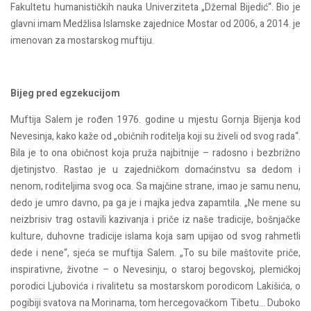
Fakultetu humanističkih nauka Univerziteta „Džemal Bijedić“. Bio je
glavni imam Medžlisa Islamske zajednice Mostar od 2006, a 2014. je
imenovan za mostarskog muftiju.
Bijeg pred egzekucijom
Muftija Salem je rođen 1976. godine u mjestu Gornja Bijenja kod
Nevesinja, kako kaže od „običnih roditelja koji su živeli od svog rada“.
Bila je to ona običnost koja pruža najbitnije – radosno i bezbrižno
djetinjstvo. Rastao je u zajedničkom domaćinstvu sa dedom i
nenom, roditeljima svog oca. Sa majčine strane, imao je samu nenu,
dedo je umro davno, pa ga je i majka jedva zapamtila. „Ne mene su
neizbrisiv trag ostavili kazivanja i priče iz naše tradicije, bošnjačke
kulture, duhovne tradicije islama koja sam upijao od svog rahmetli
dede i nene“, sjeća se muftija Salem. „To su bile maštovite priče,
inspirativne, životne – o Nevesinju, o staroj begovskoj, plemićkoj
porodici Ljubovića i rivalitetu sa mostarskom porodicom Lakišića, o
pogibiji svatova na Morinama, tom hercegovačkom Tibetu… Duboko