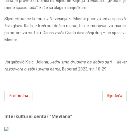
dana je proveo u bolnici na Bijelome Brijegu u Mostaru. „Mostar je
mene spasio tada“, kaže sa blagim smiješkom.
Sljedeći put će krenuti iz Nevesinja za Mostar ponovo jedva spasivši
živu glavu. Kada je treći put došao u grad, bio je imenovan za imama,
pa potom za muftiju. Danas vraća Gradu davnašnji dug – on spasava
Mostar.
Jorgačević Kisić, Jelena,
Jedni smo drugima na dobro dati – devet
razgovora o sebi i svima nama
, Beograd 2023, str. 10-29.
Prethodna
Sljedeća
Interkulturni centar "Mevlana"