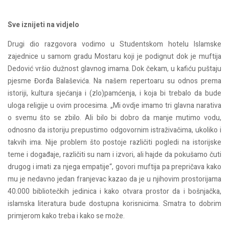
Sve iznijeti na vidjelo
Drugi dio razgovora vodimo u Studentskom hotelu Islamske
zajednice u samom gradu Mostaru koji je podignut dok je muftija
Dedović vršio dužnost glavnog imama. Dok čekam, u kafiću puštaju
pjesme Đorđa Balaševića. Na našem repertoaru su odnos prema
istoriji, kultura sjećanja i (zlo)pamćenja, i koja bi trebalo da bude
uloga religije u ovim procesima. „Mi ovdje imamo tri glavna narativa
o svemu što se zbilo. Ali bilo bi dobro da manje mutimo vodu,
odnosno da istoriju prepustimo odgovornim istraživačima, ukoliko i
takvih ima. Nije problem što postoje različiti pogledi na istorijske
teme i događaje, različiti su nam i izvori, ali hajde da pokušamo čuti
drugog i imati za njega empatije“, govori muftija pa prepričava kako
mu je nedavno jedan franjevac kazao da je u njihovim prostorijama
40.000 bibliotečkih jedinica i kako otvara prostor da i bošnjačka,
islamska literatura bude dostupna korisnicima. Smatra to dobrim
primjerom kako treba i kako se može.