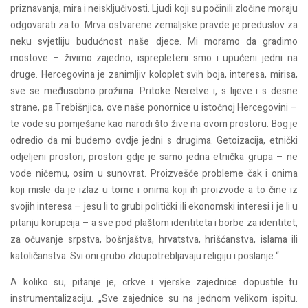
priznavanja, mira i neisključivosti. Ljudi koji su počinili zločine moraju
odgovarati za to. Mrva ostvarene zemaljske pravde je preduslov za
neku svjetliju budućnost naše djece. Mi moramo da gradimo
mostove – živimo zajedno, isprepleteni smo i upućeni jedni na
druge. Hercegovina je zanimljiv koloplet svih boja, interesa, mirisa,
sve se međusobno prožima. Pritoke Neretve i, s lijeve i s desne
strane, pa Trebišnjica, ove naše ponornice u istočnoj Hercegovini –
te vode su pomješane kao narodi što žive na ovom prostoru. Bog je
odredio da mi budemo ovdje jedni s drugima. Getoizacija, etnički
odjeljeni prostori, prostori gdje je samo jedna etnička grupa – ne
vode ničemu, osim u sunovrat. Proizvešće probleme čak i onima
koji misle da je izlaz u tome i onima koji ih proizvode a to čine iz
svojih interesa – jesu li to grubi politički ili ekonomski interesi i je li u
pitanju korupcija – a sve pod plaštom identiteta i borbe za identitet,
za očuvanje srpstva, bošnjaštva, hrvatstva, hrišćanstva, islama ili
katoličanstva. Svi oni grubo zloupotrebljavaju religiju i poslanje.“
A koliko su, pitanje je, crkve i vjerske zajednice dopustile tu
instrumentalizaciju. „Sve zajednice su na jednom velikom ispitu.