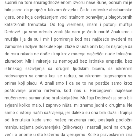
susreli na tom smaragdnozelenom izvoru naše Bune, odmah mi je
bilo jasno da je riječ o takvom čovjeku. Čiste i istinske abrahamske
vjere, one koja osvježenjem vodi stalnom ponavljanju blagotvornih
katarzičnih trenutaka. Od tog vremena, imam i potonji muftija
Dedović i ja smo odmah znali šta nam je činiti: miriti! Znali smo i
muftija i ja da su i mir i pomirenje kod nas najčešće svedeni na
zamorne i lažljive floskule koje izlaze iz usta onih koji bi najradije da
do mira nikada ne dođe i koji kroz mirenje najčešće nude toksičnu
zluradost. Mir i mirenje su nemogući bez istinske empatije, bez
istinskog saživljenja sa drugim ljudskim bićem, sa iskrenim
radovanjem sa onima koji se raduju, sa iskrenim tugovanjem sa
onima koji plaču. A znali smo i da se to ne postiže samo kroz
poštovanje prema mrtvima, kod nas u Hercegovini najčešće
mučenicima sumanutog bratokoljaštva. Muftija Dedović i ja smo bili
svjesni koliko malo, i zapravo ništa, mi znamo jedni o drugima. Ne
samo o istoriji naših saživljenja, jer daleko su ona bila duža i trajnija
od trenutaka kada smo, našeg neznanja radi, postajali podložni
manipulacijama pokvarenjaka (zlikovaca) i nasrtali jedni na druge,
već i o onome u što kažemo da vjerujemo. Koliko pravoslavnih zna