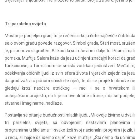
uvjerenja i vrijednosti. Ne možete to platiti. Što je za pare, jeftino je.“
Tri paralelna svijeta
Mostar je podjeljen grad, to je rečenica koju ćete najčešće čuti kada
se o ovom gradu povede razgovor. Simbol grada, Stari most, srušen
je, pa ponovo sagrađen. Ali kao da su ruševine i dalje tu. Pitam, ima li
pomaka. Muftija Salem kaže da jesu učinjeni značajni koraci da grad
funkcioniše, u formalnom se smislu vodi kao jedinstven. Međutim,
očekivanja običnih ljudi iz svih sfera života i vjerskih zajednica jesu
da grad zaživi u punom smislu te riječi, te da se projekti obnove ne
gledaju kroz naočare etničkog – radi li se o hrvatskom ili
bošnjačkom projektu, da li je sa ove ili one strane, i da se podjele,
stvarne i imaginarne, nadilaze.
Postavlja se pitanje budućnosti mladih ljudi. „Mi ovdje živimo u dva ili
tri paralelna svijeta, sa odvojenim nastavnim planovima i
programima u školama – svako želi svoj nacionalni program i jezik, i
u redu, ali hajde da idemo dalje“, kaže muftija. „Šta ćemo da učinimo