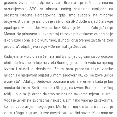
gradimo život i obnavljamo veze… Bilo nam je važno da imamo
razumijevanje SPC za obnovu našeg sakralnog naslijeđa na
prostoru Istočne Hercegovine, gdje smo svedeni na minorne
brojeve. Bilo nam je jasno da je važno i da SPC dođe u sjedište svoje
eparhije u Mostar. Jer Mostar bez Srba nije Mostar. Zato još i nije
Mostar. No prisustvo i u ovom broju srpske pravoslavne zajednice je
jako važno i ona je dio kulturnog, javnog i društvenog života na tom
prostoru“, objašnjava svoje viđenje muftija Dedović.
Kada je intervju bio završen, na muftijin prijedlog sam sa porodicom
otišla do čuvene Tekije na vrelu Bune gdje smo pili vodu sa njenog
izvora i slušali o dervišima. Zatim sam pronašla tekst vladike
Grigorija o njegovom prijatelju, mom sagovorniku, koji se zove „Priča
o zavjetu“: „Muftiju Dedovića poznajem još iz vremena kada je bio
mostarski imam. Sreli smo se u Blagaju, na izvoru Bune, u derviškoj
tekiji. I bilo mi je drago da smo se baš na takvome mjestu susreli.
Voda je uvijek na izvorištima najčistija, a mi tako vapimo za izvorima,
koji su zaboravljeni i izgubljeni. Muftijin i moj kristalno čist izvor je
vjera u Boga, koja uvijek sve osvježava, sve čini novim. Kada smo se