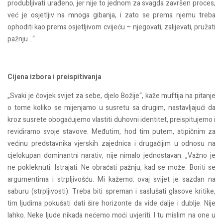
produbljivati urađeno, jer nije to jednom za svagda završen proces,
već je osjetljiv na mnoga gibanja, i zato se prema njemu treba
ophoditi kao prema osjetljivom cvijeću – njegovati, zalijevati, pružati
pažnju...“
Cijena izbora i preispitivanja
„Svaki je čovjek svijet za sebe, djelo Božije“, kaže muftija na pitanje
o tome koliko se mijenjamo u susretu sa drugim, nastavljajući da
kroz susrete obogaćujemo vlastiti duhovni identitet, preispitujemo i
revidiramo svoje stavove. Međutim, hod tim putem, atipičnim za
većinu predstavnika vjerskih zajednica i drugačijim u odnosu na
cjelokupan dominantni narativ, nije nimalo jednostavan. „Važno je
ne pokleknuti. Istrajati. Ne obraćati pažnju, kad se može. Boriti se
argumentima i strpljivošću. Mi kažemo: ovaj svijet je sazdan na
saburu (strpljivosti). Treba biti spreman i saslušati glasove kritike,
tim ljudima pokušati dati šire horizonte da vide dalje i dublje. Nije
lahko. Neke ljude nikada nećemo moći uvjeriti. I tu mislim na one u