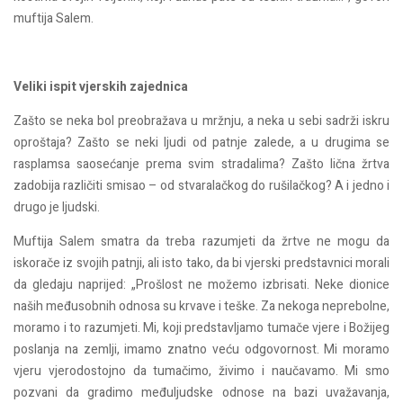
muftija Salem.
Veliki ispit vjerskih zajednica
Zašto se neka bol preobražava u mržnju, a neka u sebi sadrži iskru
oproštaja? Zašto se neki ljudi od patnje zalede, a u drugima se
rasplamsa saosećanje prema svim stradalima? Zašto lična žrtva
zadobija različiti smisao – od stvaralačkog do rušilačkog? A i jedno i
drugo je ljudski.
Muftija Salem smatra da treba razumjeti da žrtve ne mogu da
iskorače iz svojih patnji, ali isto tako, da bi vjerski predstavnici morali
da gledaju naprijed: „Prošlost ne možemo izbrisati. Neke dionice
naših međusobnih odnosa su krvave i teške. Za nekoga neprebolne,
moramo i to razumjeti. Mi, koji predstavljamo tumače vjere i Božijeg
poslanja na zemlji, imamo znatno veću odgovornost. Mi moramo
vjeru vjerodostojno da tumačimo, živimo i naučavamo. Mi smo
pozvani da gradimo međuljudske odnose na bazi uvažavanja,