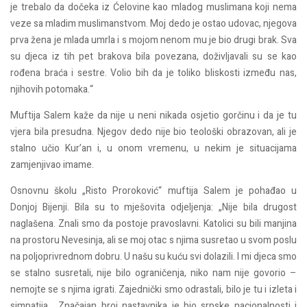
je trebalo da dočeka iz Ćelovine kao mladog muslimana koji nema
veze sa mladim muslimanstvom. Moj dedo je ostao udovac, njegova
prva žena je mlada umrla i s mojom nenom mu je bio drugi brak. Sva
su djeca iz tih pet brakova bila povezana, doživljavali su se kao
rođena braća i sestre. Volio bih da je toliko bliskosti između nas,
njihovih potomaka.“
Muftija Salem kaže da nije u neni nikada osjetio gorčinu i da je tu
vjera bila presudna. Njegov dedo nije bio teološki obrazovan, ali je
stalno učio Kur’an i, u onom vremenu, u nekim je situacijama
zamjenjivao imame.
Osnovnu školu „Risto Proroković“ muftija Salem je pohađao u
Donjoj Bijenji. Bila su to mješovita odjeljenja: „Nije bila drugost
naglašena. Znali smo da postoje pravoslavni. Katolici su bili manjina
na prostoru Nevesinja, ali se moj otac s njima susretao u svom poslu
na poljoprivrednom dobru. U našu su kuću svi dolazili. I mi djeca smo
se stalno susretali, nije bilo ograničenja, niko nam nije govorio –
nemojte se s njima igrati. Zajednički smo odrastali, bilo je tu i izleta i
simpatija... Značajan broj nastavnika je bio srpske nacionalnosti i