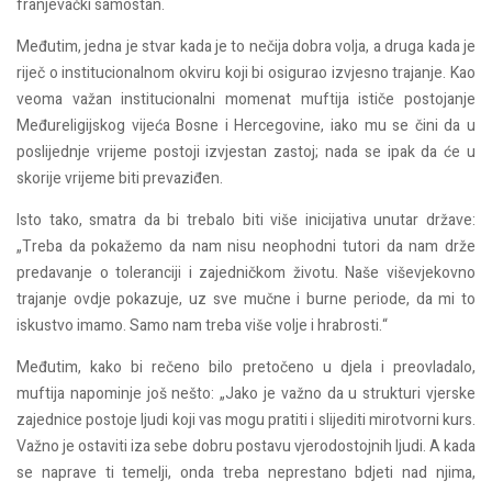
franjevački samostan.
Međutim, jedna je stvar kada je to nečija dobra volja, a druga kada je
riječ o institucionalnom okviru koji bi osigurao izvjesno trajanje. Kao
veoma važan institucionalni momenat muftija ističe postojanje
Međureligijskog vijeća Bosne i Hercegovine, iako mu se čini da u
poslijednje vrijeme postoji izvjestan zastoj; nada se ipak da će u
skorije vrijeme biti prevaziđen.
Isto tako, smatra da bi trebalo biti više inicijativa unutar države:
„Treba da pokažemo da nam nisu neophodni tutori da nam drže
predavanje o toleranciji i zajedničkom životu. Naše viševjekovno
trajanje ovdje pokazuje, uz sve mučne i burne periode, da mi to
iskustvo imamo. Samo nam treba više volje i hrabrosti.“
Međutim, kako bi rečeno bilo pretočeno u djela i preovladalo,
muftija napominje još nešto: „Jako je važno da u strukturi vjerske
zajednice postoje ljudi koji vas mogu pratiti i slijediti mirotvorni kurs.
Važno je ostaviti iza sebe dobru postavu vjerodostojnih ljudi. A kada
se naprave ti temelji, onda treba neprestano bdjeti nad njima,