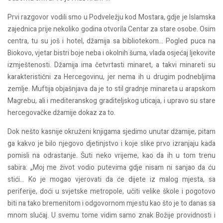
Prvi razgovor vodili smo u Podveležju kod Mostara, gdje je Islamska
zajednica prije nekoliko godina otvorila Centar za stare osobe. Osim
centra, tu su još i hotel, džamija sa bibliotekom... Pogled puca na
Biokovo, vjetar bistri boje neba i okolnih šuma, vlada osjećaj ljekovite
izmještenosti. Džamija ima četvrtasti minaret, a takvi minareti su
karakteristični za Hercegovinu, jer nema ih u drugim podnebljima
zemlje. Muftija objašnjava da je to stil gradnje minareta u arapskom
Magrebu, ali i mediteranskog graditeljskog uticaja, i upravo su stare
hercegovačke džamije dokaz za to.
Dok nešto kasnije okruženi knjigama sjedimo unutar džamije, pitam
ga kakvo je bilo njegovo djetinjstvo i koje slike prvo izranjaju kada
pomisli na odrastanje. Šuti neko vrijeme, kao da ih u tom trenu
sabira: „Moj me život vodio putevima gdje nisam ni sanjao da ću
stići… Ko je mogao vjerovati da će dijete iz malog mjesta, sa
periferije, doći u svjetske metropole, učiti velike škole i pogotovo
biti na tako bremenitom i odgovornom mjestu kao što je to danas sa
mnom slučaj. U svemu tome vidim samo znak Božije providnosti i