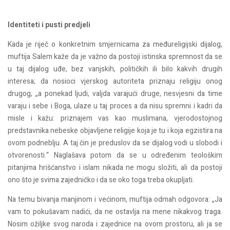
Identiteti i pusti predjeli
Kada je riječ o konkretnim smjernicama za međureligijski dijalog,
muftija Salem kaže da je važno da postoji istinska spremnost da se
u taj dijalog uđe, bez vanjskih, političkih ili bilo kakvih drugih
interesa; da nosioci vjerskog autoriteta priznaju religiju onog
drugog, „a ponekad ljudi, valjda varajući druge, nesvjesni da time
varaju i sebe i Boga, ulaze u taj proces a da nisu spremni i kadri da
misle i kažu: priznajem vas kao muslimana, vjerodostojnog
predstavnika nebeske objavljene religije koja je tu i koja egzistira na
ovom podneblju. A taj čin je preduslov da se dijalog vodi u slobodi i
otvorenosti.“ Naglašava potom da se u određenim teološkim
pitanjima hrišćanstvo i islam nikada ne mogu složiti, ali da postoji
ono što je svima zajedničko i da se oko toga treba okupljati.
Na temu bivanja manjinom i većinom, muftija odmah odgovora: „Ja
vam to pokušavam nadići, da ne ostavlja na mene nikakvog traga.
Nosim ožiljke svog naroda i zajednice na ovom prostoru, ali ja se