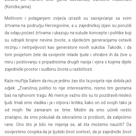
(Korićka jama).
Molitvom i polaganjem cvijeća izrazili su saosjećanje sa svim
žrtvama na području Hercegovine, a u zajedničkoj izjavi su poručili
da odaju počast žrtvama i ukazuju na sulude koncepte i politike koji
su odnijeli brojne nevine živote, a sljedećim generacijama ostavili
mržnju i netrpeljivost kao generatore novih sukoba. Takođe, i da
tom posjetom žele da osvijeste mlade ljude i ohrabre ih da žive u
miru i poštovanju s pripadnicima drugih nacija i vjera s kojima dijele
zajednički prostor i sudbinu života u različitosti.
Kaže muftija Salem da mu je jedino žao što ta posjeta nije dobila jači
odjek: „Zvaničnoj politici to nije interesantno, nismo tim gestama
baš na njihovom tragu. Ali meni je važno što su to pozdravili misleći
ljudi. Imali smo vladika i ja i otpora i kritika, kako on od svojih tako ja
od mojih. Ne zamaram se time. Mislim da smo učinili nešto
značajno, da smo pokušali da iskoračimo iz prošlosti, da zaliječimo
rane. Ono što je bilo ne mijenja se, ali šta možemo naučiti? Da
osvijestimo čovjeka da je ljudski život svetost, da je zajednički život