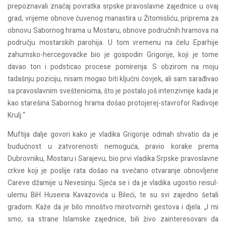
prepoznavali značaj povratka srpske pravoslavne zajednice u ovaj
grad, vrijeme obnove čuvenog manastira u Žitomisliću, priprema za
obnovu Sabornog hrama u Mostaru, obnove područnih hramova na
području mostarskih parohija. U tom vremenu na čelu Eparhije
zahumsko-hercegovačke bio je gospodin Grigorije, koji je tome
davao ton i podsticao procese pomirenja. S obzirom na moju
tadašnju poziciju, nisam mogao biti ključni čovjek, ali sam sarađivao
sa pravoslavnim sveštenicima, što je postalo još intenzivnije kada je
kao starešina Sabornog hrama došao protojerej-stavrofor Radivoje
Krulj.“
Muftija dalje govori kako je vladika Grigorije odmah shvatio da je
budućnost u zatvorenosti nemoguća, pravio korake prema
Dubrovniku, Mostaru i Sarajevu, bio prvi vladika Srpske pravoslavne
crkve koji je poslije rata došao na svečano otvaranje obnovljene
Careve džamije u Nevesinju. Sjeća se i da je vladika ugostio reisul-
ulemu BiH Huseina Kavazovića u Bileći, te su svi zajedno šetali
gradom. Kaže da je bilo mnoštvo mirotvornih gestova i djela. „I mi
smo, sa strane Islamske zajednice, bili živo zainteresovani da