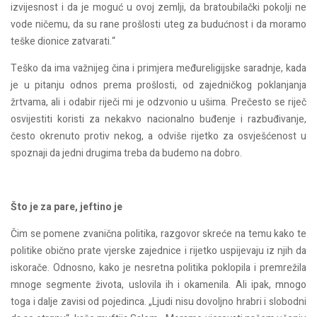
izvijesnost i da je moguć u ovoj zemlji, da bratoubilački pokolji ne
vode ničemu, da su rane prošlosti uteg za budućnost i da moramo
teške dionice zatvarati.“
Teško da ima važnijeg čina i primjera međureligijske saradnje, kada
je u pitanju odnos prema prošlosti, od zajedničkog poklanjanja
žrtvama, ali i odabir riječi mi je odzvonio u ušima. Prečesto se riječ
osvijestiti koristi za nekakvo nacionalno buđenje i razbuđivanje,
često okrenuto protiv nekog, a odviše rijetko za osvješćenost u
spoznaji da jedni drugima treba da budemo na dobro.
Što je za pare, jeftino je
Čim se pomene zvanična politika, razgovor skreće na temu kako te
politike obično prate vjerske zajednice i rijetko uspijevaju iz njih da
iskorače. Odnosno, kako je nesretna politika poklopila i premrežila
mnoge segmente života, uslovila ih i okamenila. Ali ipak, mnogo
toga i dalje zavisi od pojedinca. „Ljudi nisu dovoljno hrabri i slobodni