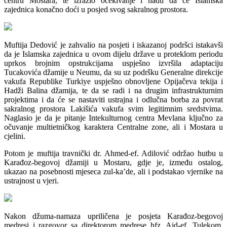
centru Mostara, te izrazio očekivanje i nadu da će Islamska
zajednica konačno doći u posjed svog sakralnog prostora.
Muftija Dedović je zahvalio na posjeti i iskazanoj podršci istakavši
da je Islamska zajednica u ovom dijelu države u proteklom periodu
uprkos brojnim opstrukcijama uspješno izvršila adaptaciju
Tucakovića džamije u Neumu, da su uz podršku Generalne direkcije
vakufa Republike Turkiye uspješno obnovljene Opijačeva tekija i
Hadži Balina džamija, te da se radi i na drugim infrastrukturnim
projektima i da će se nastaviti ustrajna i odlučna borba za povrat
sakralnog prostora Lakišića vakufa svim legitimnim sredstvima.
Naglasio je da je pitanje Intekulturnog centra Mevlana ključno za
očuvanje multietničkog karaktera Centralne zone, ali i Mostara u
cjelini.
Potom je muftija travnički dr. Ahmed-ef. Adilović održao hutbu u
Karađoz-begovoj džamiji u Mostaru, gdje je, između ostalog,
ukazao na posebnosti mjeseca zul-ka’de, ali i podstakao vjernike na
ustrajnost u vjeri.
Nakon džuma-namaza upriličena je posjeta Karađoz-begovoj
medresi i razgovor sa direktorom medrese hfz. Aid-ef. Tulekom,