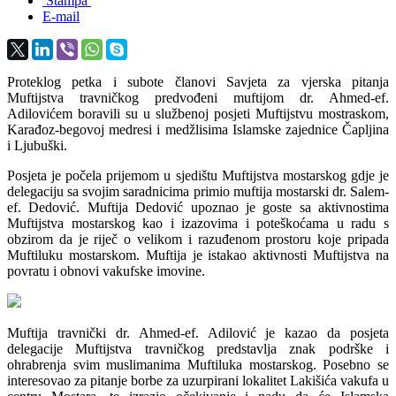
Štampa
E-mail
Proteklog petka i subote članovi Savjeta za vjerska pitanja
Muftijstva travničkog predvođeni muftijom dr. Ahmed-ef.
Adilovićem boravili su u službenoj posjeti Muftijstvu mostraskom,
Karađoz-begovoj medresi i medžlisima Islamske zajednice Čapljina
i Ljubuški.
Posjeta je počela prijemom u sjedištu Muftijstva mostarskog gdje je
delegaciju sa svojim saradnicima primio muftija mostarski dr. Salem-
ef. Dedović. Muftija Dedović upoznao je goste sa aktivnostima
Muftijstva mostarskog kao i izazovima i poteškoćama u radu s
obzirom da je riječ o velikom i razuđenom prostoru koje pripada
Muftiluku mostarskom. Muftija je istakao aktivnosti Muftijstva na
povratu i obnovi vakufske imovine.
Muftija travnički dr. Ahmed-ef. Adilović je kazao da posjeta
delegacije Muftijstva travničkog predstavlja znak podrške i
ohrabrenja svim muslimanima Muftiluka mostarskog. Posebno se
interesovao za pitanje borbe za uzurpirani lokalitet Lakišića vakufa u