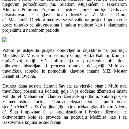
njegovim pomoćnikom mr. Suadom Mujakićem i sekretarom
Almirom Poturom. Prijemu u medresi pored muftije Dedovića
prisustvovao je i glavni imam Medžlisa IZ Mostar Dino-
ef. Maksumić. Direktor medrese se zahvalio na posjeti i upoznao je
goste ukratko sa aktivnostima i radom medrese kao i planiranim
projektima u narednom periodu.
Potom je uslijedila posjeta obnovljenim objektima na području
Medžlisa IZ Mostar Sinan-pašinoj džamiji, Hadži Balinoj džamiji i
Opijačevoj tekiji. Više informacija o posjećenim objektima,
njihovom historijatu i procesu obnove delegaciji Muftijstva
travničkog saopćio je pomoćnik glavnog imama MIZ Mostar
Kenan-ef. Ovčina.
Drugog dana posjete članovi Savjeta za vjerska pitanja Muftijstva
travničkog posjetili su Počitelj, gdje ih je dočekao džematski imam
Vahidin-ef. Mehanović i članovi džematskog odbora. Nakon posjete
znamenitostima Počitelja članovi delegacije su se uputili prema
sjedištu Medžlisa IZ Čapljina gdje ih je dočekao glavni imam Adem-
ef. Šuta i upoznao ih sa organizacijom i brojem džemata, te
aktivnostima koje se provode na području Medžlisa kao i sa
izazovima s kojima se suočavaju.