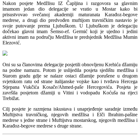
Nakon posjete Medžlisu IZ Čapljina i razgovora sa glavnim
imamom jedan dio delegacije se vratio u Mostar kako bi
prisustvovao svečanoj akademiji maturanata Karađoz-begove
medrese, a drugi dio predvođen muftijom travničkim nastavio je
svoje putovanje prema Ljubuškom. U Ljubuškom je delegaciju
dočekao glavni imam Šemso-ef. Germić koji je ujedno i jedini
aktivni imam na području Medžlisa te predsjednik Medžlisa Mumin
Elezović.
Oni su sa članovima delegacije posjetili obnovljenu Krehića džamiju
na podne namazu. Potom je uslijedila posjeta sjedištu medžlisa i
Starom gradu gdje se nalaze ostaci džamije porušene u drugom
svjetskom ratu od strane italijanske vojske kao i tvrđava Hercega
Stjepana Vukčića Kosače/Ahmed-paše Hercegovića. Posjeta je
završila posjetom džamiji u Vitini i vodopadu Koćuša na rijeci
Trebižat.
Cilj posjete je razmjena iskustava i unaprjeđenje saradnje između
Muftijstva travničkog, njegovih medžlisa i Elči Ibrahim-pašine
medrese s jedne strane i Muftijstva mostarskog, njegovih medžlisa i
Karađoz-begove medrese s druge strane.