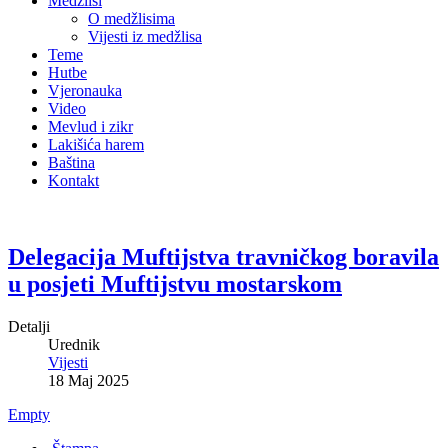
Medžlisi
O medžlisima
Vijesti iz medžlisa
Teme
Hutbe
Vjeronauka
Video
Mevlud i zikr
Lakišića harem
Baština
Kontakt
Delegacija Muftijstva travničkog boravila
u posjeti Muftijstvu mostarskom
Detalji
Urednik
Vijesti
18 Maj 2025
Empty