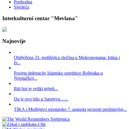
Prethodna
Sljedeća
Interkulturni centar "Mevlana"
Najnovije
Obilježena 33. godišnjica zločina u Mokronogama: Istina i
žr...
Posjeta delegacije Islamske zajednice Bošnjaka u
Njemačkoj...
Biti bot je veliki grijeh...
Da je ovo bilo u Sarajevu…...
TIKA i Muftijstvo mostarsko 7. augusta javnosti predstavljaj...