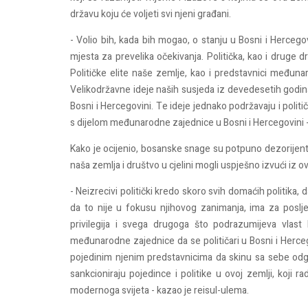
državu koju će voljeti svi njeni građani.
- Volio bih, kada bih mogao, o stanju u Bosni i Hercego
mjesta za prevelika očekivanja. Politička, kao i druge 
Političke elite naše zemlje, kao i predstavnici međun
Velikodržavne ideje naših susjeda iz devedesetih godina
Bosni i Hercegovini. Te ideje jednako podržavaju i politič
s dijelom međunarodne zajednice u Bosni i Hercegovini -
Kako je ocijenio, bosanske snage su potpuno dezorijenti
naša zemlja i društvo u cjelini mogli uspješno izvući iz 
- Neizrecivi politički kredo skoro svih domaćih politika, 
da to nije u fokusu njihovog zanimanja, ima za poslje
privilegija i svega drugoga što podrazumijeva vlast
međunarodne zajednice da se političari u Bosni i Herceg
pojedinim njenim predstavnicima da skinu sa sebe odgo
sankcioniraju pojedince i politike u ovoj zemlji, koji
modernoga svijeta - kazao je reisul-ulema.