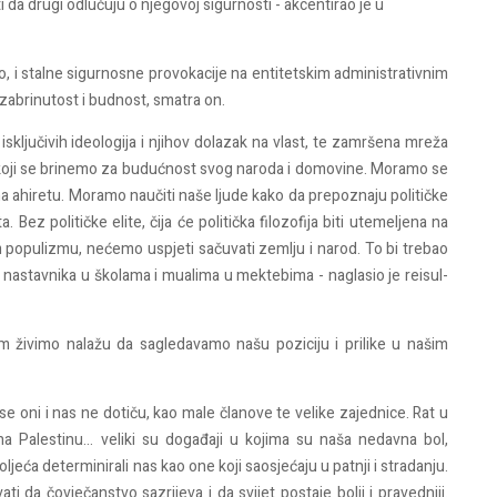
i da drugi odlučuju o njegovoj sigurnosti - akcentirao je u
o, i stalne sigurnosne provokacije na entitetskim administrativnim
zabrinutost i budnost, smatra on.
 isključivih ideologija i njihov dolazak na vlast, te zamršena mreža
s koji se brinemo za budućnost svog naroda i domovine. Moramo se
na na ahiretu. Moramo naučiti naše ljude kako da prepoznaju političke
. Bez političke elite, čija će politička filozofija biti utemeljena na
 populizmu, nećemo uspjeti sačuvati zemlju i narod. To bi trebao
a i nastavnika u školama i mualima u mektebima - naglasio je reisul-
m živimo nalažu da sagledavamo našu poziciju i prilike u našim
e oni i nas ne dotiču, kao male članove te velike zajednice. Rat u
la na Palestinu... veliki su događaji u kojima su naša nedavna bol,
jeća determinirali nas kao one koji saosjećaju u patnji i stradanju.
i da čovječanstvo sazrijeva i da svijet postaje bolji i pravedniji.