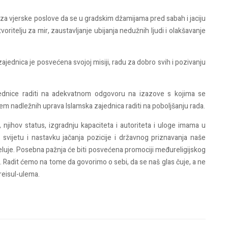
i za vjerske poslove da se u gradskim džamijama pred sabah i jaciju
itelju za mir, zaustavljanje ubijanja nedužnih ljudi i olakšavanje
ajednica je posvećena svojoj misiji, radu za dobro svih i pozivanju
ajednice raditi na adekvatnom odgovoru na izazove s kojima se
m nadležnih uprava Islamska zajednica raditi na poboljšanju rada.
njihov status, izgradnju kapaciteta i autoriteta i uloge imama u
 svijetu i nastavku jačanja pozicije i državnog priznavanja naše
jeluje. Posebna pažnja će biti posvećena promociji međureligijskog
a. Radit ćemo na tome da govorimo o sebi, da se naš glas čuje, a ne
 reisul-ulema.