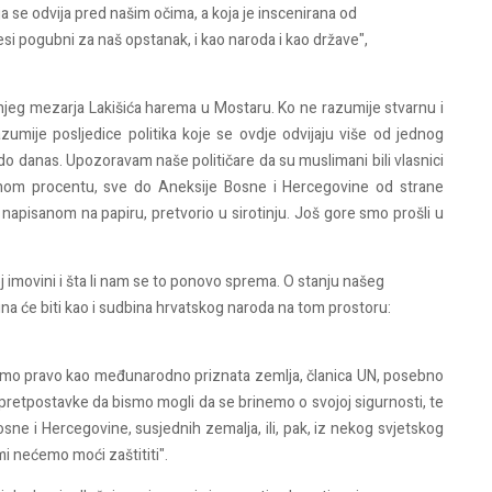
ja se odvija pred našim očima, a koja je inscenirana od
si pogubni za naš opstanak, i kao naroda i kao države",
dašnjeg mezarja Lakišića harema u Mostaru. Ko ne razumije stvarnu i
zumije posljedice politika koje se ovdje odvijaju više od jednog
o danas. Upozoravam naše političare da su muslimani bili vlasnici
nom procentu, sve do Aneksije Bosne i Hercegovine od strane
apisanom na papiru, pretvorio u sirotinju. Još gore smo prošli u
j imovini i šta li nam se to ponovo sprema. O stanju našeg
ina će biti kao i sudbina hrvatskog naroda na tom prostoru:
amo pravo kao međunarodno priznata zemlja, članica UN, posebno
 pretpostavke da bismo mogli da se brinemo o svojoj sigurnosti, te
sne i Hercegovine, susjednih zemalja, ili, pak, iz nekog svjetskog
mi nećemo moći zaštititi".