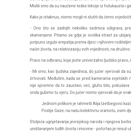
Mislili smo da su naučene teške lekcije iz holukausta i g
Kako je istaknuo, nismo mogli ni slutiti da ćemo svjedoč
- Ono što se zadnjih nekoliko sedmica odigrava, pre
skamenjene. Pitamo se gdje je ovolika strast za ubijanje
potpuno izgubi empatija prema djeci i njihovim roditeljim
način života, na relativizaciju svih vrijednosti, na društv
Pravo na odbranu, koje jeste univerzalno ljudsko pravo, i
- Mi smo, kao ljudska zajednica, do jučer vjerovali da su
žrtvovati. Međutim, kada se pred kamerama svjetskih me
nije spremno da to zaustavi, već, gluho bilo, pokušav
onda gubimo tu vjeru. Do jučer nismo vjerovali da je ova
Jednom prilikom je rahmetli Alija Izetbegović kaza
Poslije Gaze, na našu kolektivnu sramotu, osim dje
Stoljeća ugnjetavanja jevrejskog naroda i njegova borb
uništavanjem tuđih života i imovine - potcrtao je reisul-