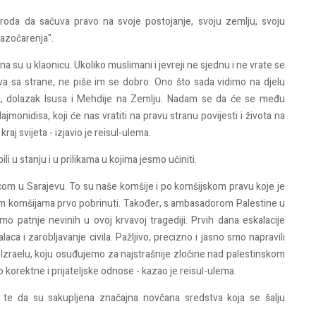
roda da sačuva pravo na svoje postojanje, svoju zemlju, svoju
razočarenja".
na su u klaonicu. Ukoliko muslimani i jevreji ne sjednu i ne vrate se
iva sa strane, ne piše im se dobro. Ono što sada vidimo na djelu
jeta, dolazak Isusa i Mehdije na Zemlju. Nadam se da će se među
monidisa, koji će nas vratiti na pravu stranu povijesti i života na
j svijeta - izjavio je reisul-ulema.
i u stanju i u prilikama u kojima jesmo učiniti.
m u Sarajevu. To su naše komšije i po komšijskom pravu koje je
m komšijama prvo pobrinuti. Također, s ambasadorom Palestine u
 patnje nevinih u ovoj krvavoj tragediji. Prvih dana eskalacije
laca i zarobljavanje civila. Pažljivo, precizno i jasno smo napravili
u Izraelu, koju osuđujemo za najstrašnije zločine nad palestinskom
 korektne i prijateljske odnose - kazao je reisul-ulema.
i, te da su sakupljena značajna novčana sredstva koja se šalju