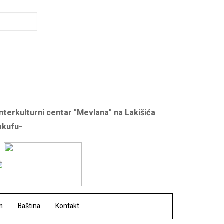
Interkulturni centar "Mevlana" na Lakišića
akufu-
m
Baština
Kontakt