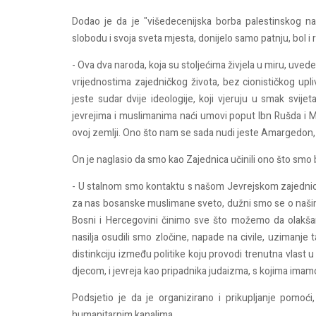
Dodao je da je "višedecenijska borba palestinskog na
slobodu i svoja sveta mjesta, donijelo samo patnju, bol i 
- Ova dva naroda, koja su stoljećima živjela u miru, uvede
vrijednostima zajedničkog života, bez cionističkog upl
jeste sudar dvije ideologije, koji vjeruju u smak svi
jevrejima i muslimanima naći umovi poput Ibn Rušda i Maj
ovoj zemlji. Ono što nam se sada nudi jeste Amargedon, kra
On je naglasio da smo kao Zajednica učinili ono što smo bil
- U stalnom smo kontaktu s našom Jevrejskom zajednico
za nas bosanske muslimane sveto, dužni smo se o naši
Bosni i Hercegovini činimo sve što možemo da olakšamo
nasilja osudili smo zločine, napade na civile, uzimanje ta
distinkciju između politike koju provodi trenutna vlast 
djecom, i jevreja kao pripadnika judaizma, s kojima imamo
Podsjetio je da je organizirano i prikupljanje pomoć
humanitarnim kanalima.