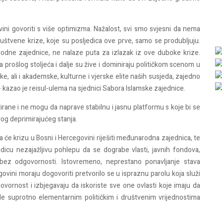
vini govoriti s više optimizma. Nažalost, svi smo svjesni da nema
društvene krize, koje su posljedica ove prve, samo se produbljuju.
arodne zajednice, ne nalaze puta za izlazak iz ove duboke krize.
 prošlog stoljeća i dalje su žive i dominiraju političkom scenom u
ke, ali i akademske, kulturne i vjerske elite naših susjeda, zajedno
 kazao je reisul-ulema na sjednici Sabora Islamske zajednice.
rane i ne mogu da naprave stabilnu i jasnu platformu s koje bi se
ovog deprimirajućeg stanja.
da će krizu u Bosni i Hercegovini riješiti međunarodna zajednica, te
dicu nezajažljivu pohlepu da se dograbe vlasti, javnih fondova,
 bez odgovornosti. Istovremeno, neprestano ponavljanje stava
ovini moraju dogovoriti pretvorilo se u ispraznu parolu koja služi
vornost i izbjegavaju da iskoriste sve one ovlasti koje imaju da
 rade suprotno elementarnim političkim i društvenim vrijednostima