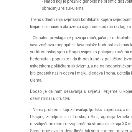
- Narod koji je preživio genocid ne bi smio dozvolit
obraćanju reisul-ulema.
Trend odleđivanja svjetskih konflikata, kojem svjedočim
linijama i u našem okruženju daju nam dodatni razlog za 
- Globalno preslaganje pozicija moći, jačanje radikalnih i
savezništava i neprijateljstava nalaže budnost svih na
vratiti istinskoj vjeri u Boga i svijesti o polaganju raču
hedoniste i populiste i da ih odstrane iz političkog života
asketskom političkom aktivizmu, a ne na hedonističkom
biti zadatak naših očeva i majki, djedova i nena, učitelj
ulema.
Dodao je da nam dešavanja u svijetu i vrijeme u koje
džematima i u društvu.
- Nema problema koji zahvaćaju ljudsku zajednicu, a da s
Ukrajini, zemljotresi u Turskoj i Siriji, agresija Izrae
nezaliječene rane i nezapamćena stradanja s kraja XX stol
Samo prije dva-tri desetljeća bili smo spremni povjerovat