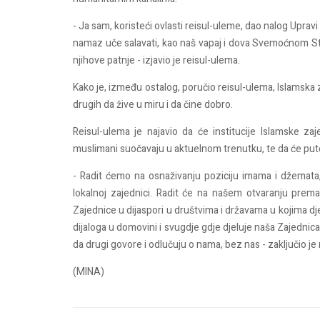
- Ja sam, koristeći ovlasti reisul-uleme, dao nalog Uprav
namaz uče salavati, kao naš vapaj i dova Svemoćnom Stvor
njihove patnje - izjavio je reisul-ulema.
Kako je, između ostalog, poručio reisul-ulema, Islamska z
drugih da žive u miru i da čine dobro.
Reisul-ulema je najavio da će institucije Islamske z
muslimani suočavaju u aktuelnom trenutku, te da će pute
- Radit ćemo na osnaživanju poziciju imama i džemata, 
lokalnoj zajednici. Radit će na našem otvaranju prema
Zajednice u dijaspori u društvima i državama u kojima d
dijaloga u domovini i svugdje gdje djeluje naša Zajednic
da drugi govore i odlučuju o nama, bez nas - zaključio je
(MINA)