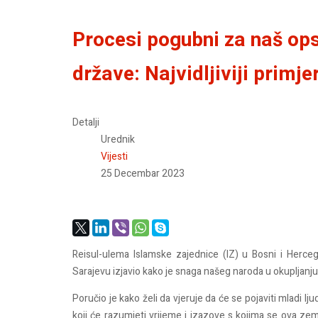
Procesi pogubni za naš ops
države: Najvidljiviji prim
Detalji
Urednik
Vijesti
25 Decembar 2023
Reisul-ulema Islamske zajednice (IZ) u Bosni i Herce
Sarajevu izjavio kako je snaga našeg naroda u okupljanju, r
Poručio je kako želi da vjeruje da će se pojaviti mladi ljud
koji će razumjeti vrijeme i izazove s kojima se ova zem