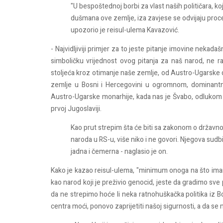
"U bespoštednoj borbi za vlast naših političara, ko
dušmana ove zemlje, iza zavjese se odvijaju proce
upozorio je reisul-ulema Kavazović.
- Najvidljiviji primjer za to jeste pitanje imovine neka
simboličku vrijednost ovog pitanja za naš narod, ne ra
stoljeća kroz otimanje naše zemlje, od Austro-Ugarske d
zemlje u Bosni i Hercegovini u ogromnom, dominant
Austro-Ugarske monarhije, kada nas je Švabo, odlukom n
prvoj Jugoslaviji.
Kao prut strepim šta će biti sa zakonom o državno
naroda u RS-u, više niko i ne govori. Njegova sudb
jadna i čemerna - naglasio je on.
Kako je kazao reisul-ulema, "minimum onoga na što im
kao narod koji je preživio genocid, jeste da gradimo sve
da ne strepimo hoće li neka ratnohuškačka politika iz Bo
centra moći, ponovo zaprijetiti našoj sigurnosti, a da se 