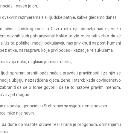
enocida - naveo je on.
iti ovakvim razmjerama zla i ljudske patnje, kakve gledamo danas.
d očima ljudskog roda, u Gazi i oko nje ostavlja nas nijeme i
m nevinih ljudi pohranjivana! Koliko to zlo mora biti veliko da se
a! Uz to, politike i mediji pokušavaju nas priviknuti na post-humani
o bez etike, na raspravu ko je prvi počeo - kazao je reisul-ulema.
ma svoju etiku, naglasio je reisul-ulema,
 ljudi spremni braniti opća načela pravde i pravičnosti i za njih se
dija ubijaju nezaštićena djeca, žene i starci; kada čovječanstvo
a zabraniti da se o tome govori i da se to nazove pravim imenom,
kav svijet moguć.
o da poslije genocida u Srebrenici na svijetu nema nevinih.
ce, niko nije nevin.
a da dođe do vlastite države realizirana je progonom, otimanjem i
ulema.