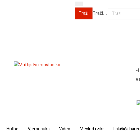
Traži...
Traži
-
v
Hutbe
Vjeronauka
Video
Mevlud i zikr
Lakišića hare