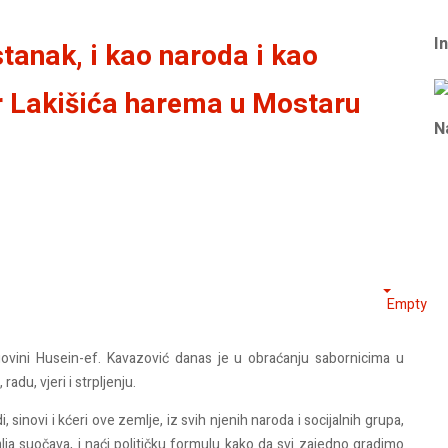
I
tanak, i kao naroda i kao
jer Lakišića harema u Mostaru
N
Empty
govini Husein-ef. Kavazović danas je u obraćanju sabornicima u
adu, vjeri i strpljenju.
i, sinovi i kćeri ove zemlje, iz svih njenih naroda i socijalnih grupa,
lja suočava, i naći političku formulu kako da svi zajedno gradimo