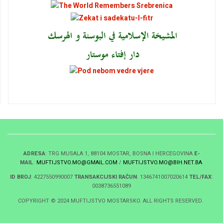
ADRESA
: TRG MUSALA 1, 88104 MOSTAR, BOSNA I HERCEGOVINA
E-
MAIL
:
MUFTIJSTVO.MO@GMAIL.COM
/
MUFTIJSTVO.MO@BIH.NET.BA
ID BROJ
: 4227550990007
TRANSAKCIJSKI RAČUN
: 1346741007020614
TEL/FAX
:
0038736551089
COPYRIGHT © 2024 MUFTIJSTVO MOSTARSKO. ALL RIGHTS RESERVED.