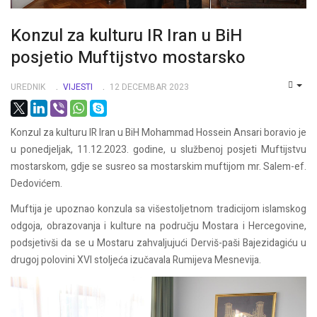
Konzul za kulturu IR Iran u BiH
posjetio Muftijstvo mostarsko
UREDNIK
VIJESTI
12 DECEMBAR 2023
EMP
Konzul za kulturu IR Iran u BiH Mohammad Hossein Ansari boravio je
u ponedjeljak, 11.12.2023. godine, u službenoj posjeti Muftijstvu
mostarskom, gdje se susreo sa mostarskim muftijom mr. Salem-ef.
Dedovićem.
Muftija je upoznao konzula sa višestoljetnom tradicijom islamskog
odgoja, obrazovanja i kulture na području Mostara i Hercegovine,
podsjetivši da se u Mostaru zahvaljujući Derviš-paši Bajezidagiću u
drugoj polovini XVI stoljeća izučavala Rumijeva Mesnevija.