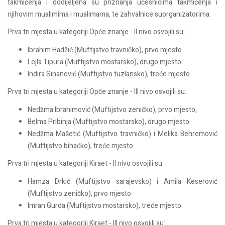
takmičenja i dodijeljena su priznanja učesnicima takmičenja i
njihovim mualimima i mualimama, te zahvalnice suorganizatorima.
Prva tri mjesta u kategoriji Opće znanje - II nivo osvojili su:
Ibrahim Hadžić (Muftijstvo travničko), prvo mjesto
Lejla Tipura (Muftijstvo mostarsko), drugo mjesto
Indira Sinanović (Muftijstvo tuzlansko), treće mjesto
Prva tri mjesta u kategoriji Opće znanje - III nivo osvojili su:
Nedžma Ibrahimović (Muftijstvo zeničko), prvo mjesto,
Belma Pribinja (Muftijstvo mostarsko), drugo mjesto
Nedžma Mašetić (Muftijstvo travničko) i Melika Behremović
(Muftijstvo bihaćko), treće mjesto
Prva tri mjesta u kategoriji Kiraet - II nivo osvojili su:
Hamza Drkić (Muftijstvo sarajevsko) i Amila Keserović
(Muftijstvo zeničko), prvo mjesto
Imran Gurda (Muftijstvo mostarsko), treće mjesto
Prva tri mjesta u kategoriji Kiraet - III nivo osvojili su: