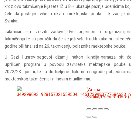
kroz ovo takmičenje Rijaseta IZ u BiH ukazuje pažnja učenicima koji
žele da postignu više u okviru mektepske pouke - kazao je dr.
Svraka.
Takmičari su izrazili zadovoljstvo prijemom i organizacijom
takmičenja te su poručili da će se još više truditi kako bi i sljedeće
godine bili finalisti na 26. takmičenju polaznika mektepske pouke.
U Gazi Husrev-begovoj džamiji nakon ikindija-namaza bit će
upriličen program u povodu završetka mektepske pouke u
2022/23. godini, te su dodijeljene diplome i nagrade pobjednicima
mektepskog takmičenja i njihovim muallimima.
(Amina
Svraka/Preporod.info)