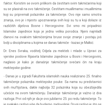
faktor. Koristim se ovom prilikom da čestitam svim takmičarima koji
su se plasirali na ovo takmičenje. Čestitam muallimama i muallimima
koji su pripremali polaznike za takmičenje. Ovo nije samo smotra
znanja, ovo je i mjesto upoznavanja svih koji su tu a koji dolaze iz
različitih dijelova Bosne i Hercegovine. Svi smo mi pripadnici
Islamske zajednice koja je jedna velika porodica. Njeni najmlađi
članovi na ovakvim takmičenjima bruse svoje znanje i postaju još
bolji u disciplinama u kojima se danas takmiče - kazao je Malkić.
Dr. Enes Svraka, voditelj Odjela za mekteb i mlade u Upravi za
vjerske poslove Rijaseta Islamske zajednice u Bosni i Hercegovini,
naglasio je kako je današnje takmičenje svečani čin na kraju
mektepske godine.
- Danas je u zgradi Fakulteta islamskih nauka realizirano 25. finalno
takmičenje polaznika mektepske pouke. Sa nama su predstavnici
svih muftijstava, dakle najbolja 32 polaznika koja su obezbijedila
učešće na ovom takmičenju. Današnje takmičenje je važno iz dva
razloga. Prvi od njih je da je ovo jubilarno 25. po redu takmičenje. To
je svakako razlog više da budemo zadovoljniji. Drugi razlog je što se