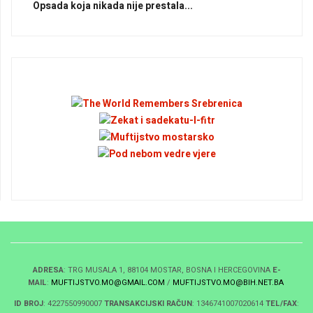
Opsada koja nikada nije prestala...
ADRESA
: TRG MUSALA 1, 88104 MOSTAR, BOSNA I HERCEGOVINA
E-
MAIL
:
MUFTIJSTVO.MO@GMAIL.COM
/
MUFTIJSTVO.MO@BIH.NET.BA
ID BROJ
: 4227550990007
TRANSAKCIJSKI RAČUN
: 1346741007020614
TEL/FAX
: