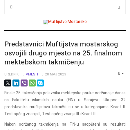
Traži
Predstavnici Muftijstva mostarskog
osvojili drugo mjesto na 25. finalnom
mektebskom takmičenju
UREDNIK
VIJESTI
28 MAJ 2023
EMP
Finale 25. takmičenja polaznika mektepske pouke održano je danas
na Fakultetu islamskih nauka (FIN) u Sarajevu. Ukupno 32
predstavnika muftijstava takmičili su se u kategorijama Kiraet II,
Test općeg znanja II, Test općeg znanja III i Kiraet III.
Nakon održanog takmičenja na FIN-u saopšteni su rezultati