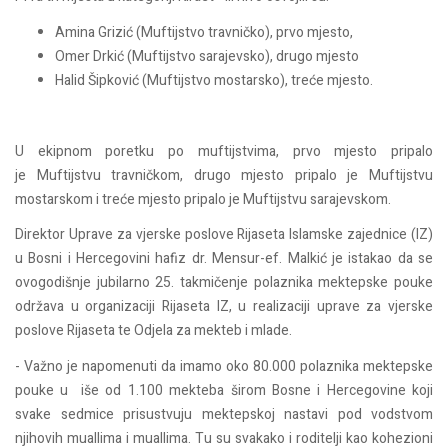
Amina Grizić (Muftijstvo travničko), prvo mjesto,
Omer Drkić (Muftijstvo sarajevsko), drugo mjesto
Halid Šipković (Muftijstvo mostarsko), treće mjesto.
U ekipnom poretku po muftijstvima, prvo mjesto pripalo
je Muftijstvu travničkom, drugo mjesto pripalo je Muftijstvu
mostarskom i treće mjesto pripalo je Muftijstvu sarajevskom.
D
irektor Uprave za vjerske poslove Rijaseta Islamske zajednice (IZ)
u Bosni i Hercegovini hafiz dr. Mensur-ef. Malkić je istakao da se
ovogodišnje jubilarno 25. takmičenje polaznika mektepske pouke
održava u organizaciji Rijaseta IZ, u realizaciji uprave za vjerske
poslove Rijaseta te Odjela za mekteb i mlade.
- Važno je napomenuti da imamo oko 80.000 polaznika mektepske
pouke u iše od 1.100 mekteba širom Bosne i Hercegovine koji
svake sedmice prisustvuju mektepskoj nastavi pod vodstvom
njihovih muallima i muallima. Tu su svakako i roditelji kao kohezioni