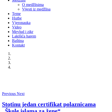
Medžlisi
O medžlisima
Vijesti iz medžlisa
Teme
Hutbe
Vjeronauka
Video
Mevlud i zikr
Lakišića harem
Baština
Kontakt
Previous
Next
Stotinu jedan certifikat polaznicama
„Škole islama za žene“