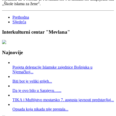
„Škole islama za žene“.
Prethodna
Sljedeća
Interkulturni centar "Mevlana"
Najnovije
Posjeta delegacije Islamske zajednice Bošnjaka u
Njemačkoj...
Biti bot je veliki grijeh...
Da je ovo bilo u Sarajevu…...
TIKA i Muftijstvo mostarsko 7. augusta javnosti predstavljaj...
Opsada koja nikada nije prestala...