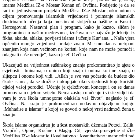
imama Medžlisa IZ-e Mostar Kenan ef. Ovčina. Podsjetio je da se
radi o jedinstvenom projektu Medžlisa IZ-e Mostar pokrenutom s
ciljem promoviranja islamskih vrijednosti i poimanje islamskih
doktrinarnih učenja koja muslimani stoljećima baštine u Bosni i
Hercegovini. Nastavni plan i program, kako je kazao, sličan je
programima u našim medresama, izučavaju se najvažnije lekcije iz
fikha, akaida, ahlaka, povijesti islama i učenje Kur’ana. „ Naša vjera
općenito mnogo vrijednosti pridaje znaju. Mi smo danas pretrpani
znanjem koja nam većinom ne koristi, koje nam ne može pomoći i
odagnati naše nevolje“, kazao je ef. Ovčina.
Ukazujući na vrijednost suštinskog znanja prokomentirao je ajete o
svjetlosti i tminama, o onima koji znaju i onima koji ne znaju, o
slijepcu i onome koji vidi. „Allah je sve vas počastio da budete dio
škole islama, da se družite i okupljate oko vrijednosti koje koristiti
cijeloj vašoj porodici. Učenje je cjeloživotni koncept i on se danas
promovira u cijelom svijetu. Nema zastoja u učenju i vi ste vidjeli da
vam je ova škola umnogome olakšala vaš život“, naglasio je ef.
Ovčina. Na kraju je prokomentirao nedavno objavljenu knjigu
„Muhadise u islamu“ u kojoj se govori o nekoj vrsti nadmoći žena u
znanju.
Škola islama organiziran je u šest mostarskih džemata Potoci, Zalik,
Vrapčići, Opine, Kočine i Blagaj. Cilj vjersko-prosvjetne službe
Medžlisa IZ-e Mostar je i kvalitativno i kvantitativno unaprjediti rad