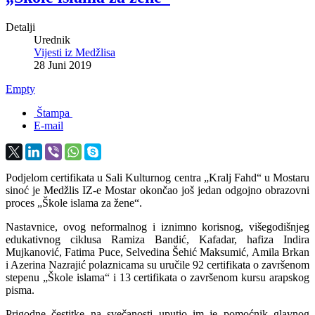
Detalji
Urednik
Vijesti iz Medžlisa
28 Juni 2019
Empty
Štampa
E-mail
Podjelom certifikata u Sali Kulturnog centra „Kralj Fahd“ u Mostaru
sinoć je Medžlis IZ-e Mostar okončao još jedan odgojno obrazovni
proces „Škole islama za žene“.
Nastavnice, ovog neformalnog i iznimno korisnog, višegodišnjeg
edukativnog ciklusa Ramiza Bandić, Kafadar, hafiza Indira
Mujkanović, Fatima Puce, Selvedina Šehić Maksumić, Amila Brkan
i Azerina Nazrajić polaznicama su uručile 92 certifikata o završenom
stepenu „Škole islama“ i 13 certifikata o završenom kursu arapskog
pisma.
Prigodne čestitke na svečanosti uputio im je pomoćnik glavnog