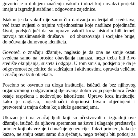
govorio je o dubljem značenju vakufa i ulozi koju ovakvi projekti
imaju u izgradnji stabilne i odgovorne zajednice.
Istakao je da vakuf nije samo čin darivanja materijalnih sredstava,
već izraz svijesti o trajnim vrijednostima koje nadilaze pojedinačni
život, podsjećajući da su upravo vakufi kroz historiju bili temelj
razvoja muslimanskih društava – od obrazovanja i socijalne brige,
do očuvanja duhovnog identiteta.
Govoreći o značaju džamije, naglasio je da ona ne smije ostati
svedena samo na prostor obavljanja namaza, nego treba biti živo
središte okupljanja, susreta i odgoja. U tom smislu, podsjetio je da je
odgovornost zajednice da sadržajem i aktivnostima opravda veličinu
i značaj ovakvih objekata.
Posebno se osvrnuo na ulogu institucija, ističući da bez njihovog
organiziranog i odgovornog djelovanja dobra volja pojedinaca često
ostaje raspršena i nedovoljno iskorištena. Upravo kroz institucije,
kako je naglasio, pojedinačni doprinosi bivaju objedinjeni i
pretvoreni u trajna dobra koja služe generacijama.
Ukazao je i na značaj ljudi koji su učestvovali u izgradnji ove
džamije, ističući da njihova spremnost na žrtvu i ulaganje predstavlja
primjer koji obavezuje i današnje generacije. Takvi primjeri, kako je
kazao, ne smiju ostati samo dio sjećanja, nego trebaju biti poticaj za