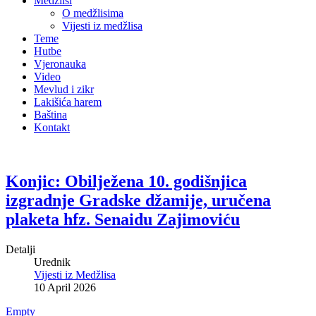
Medžlisi
O medžlisima
Vijesti iz medžlisa
Teme
Hutbe
Vjeronauka
Video
Mevlud i zikr
Lakišića harem
Baština
Kontakt
Konjic: Obilježena 10. godišnjica
izgradnje Gradske džamije, uručena
plaketa hfz. Senaidu Zajimoviću
Detalji
Urednik
Vijesti iz Medžlisa
10 April 2026
Empty