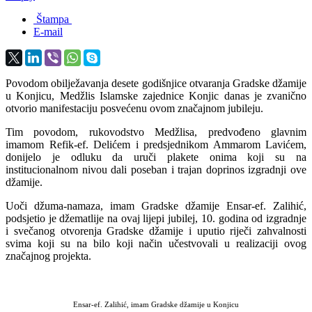
Štampa
E-mail
Povodom obilježavanja desete godišnjice otvaranja Gradske džamije
u Konjicu, Medžlis Islamske zajednice Konjic danas je zvanično
otvorio manifestaciju posvećenu ovom značajnom jubileju.
Tim povodom, rukovodstvo Medžlisa, predvođeno glavnim
imamom Refik-ef. Delićem i predsjednikom Ammarom Lavićem,
donijelo je odluku da uruči plakete onima koji su na
institucionalnom nivou dali poseban i trajan doprinos izgradnji ove
džamije.
Uoči džuma-namaza, imam Gradske džamije Ensar-ef. Zalihić,
podsjetio je džematlije na ovaj lijepi jubilej, 10. godina od izgradnje
i svečanog otvorenja Gradske džamije i uputio riječi zahvalnosti
svima koji su na bilo koji način učestvovali u realizaciji ovog
značajnog projekta.
Ensar-ef. Zalihić, imam Gradske džamije u Konjicu