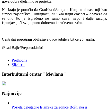
nova dobra djela i nove projekte.
Na kraju je poručio da Gradska džamija u Konjicu danas stoji kao
simbol zajedništva i ustrajnosti, ali i kao trajni emanet – obaveza da
se ono što je izgrađeno ne samo čuva, nego i dalje razvija,
ispunjavajući svoju punu duhovnu i društvenu svrhu.
Centralni porogram obilježava ovog jubileja bit će 25. aprila.
(Esad Bajić/Preporod.info)
Prethodna
Sljedeća
Interkulturni centar "Mevlana"
Najnovije
Posjeta delegacije Islamske zajednice Bošnjaka u