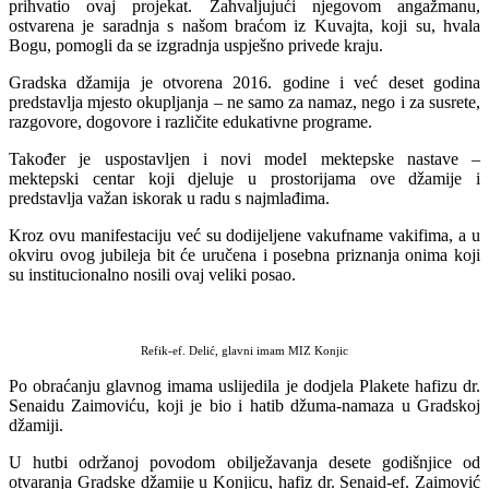
prihvatio ovaj projekat. Zahvaljujući njegovom angažmanu,
ostvarena je saradnja s našom braćom iz Kuvajta, koji su, hvala
Bogu, pomogli da se izgradnja uspješno privede kraju.
Gradska džamija je otvorena 2016. godine i već deset godina
predstavlja mjesto okupljanja – ne samo za namaz, nego i za susrete,
razgovore, dogovore i različite edukativne programe.
Također je uspostavljen i novi model mektepske nastave –
mektepski centar koji djeluje u prostorijama ove džamije i
predstavlja važan iskorak u radu s najmlađima.
Kroz ovu manifestaciju već su dodijeljene vakufname vakifima, a u
okviru ovog jubileja bit će uručena i posebna priznanja onima koji
su institucionalno nosili ovaj veliki posao.
Refik-ef. Delić, glavni imam MIZ Konjic
Po obraćanju glavnog imama uslijedila je dodjela Plakete hafizu dr.
Senaidu Zaimoviću, koji je bio i hatib džuma-namaza u Gradskoj
džamiji.
U hutbi održanoj povodom obilježavanja desete godišnjice od
otvaranja Gradske džamije u Konjicu, hafiz dr. Senaid-ef. Zaimović