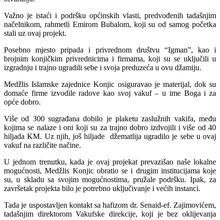
Važno je istaći i podršku općinskih vlasti, predvođenih tadašnjim
načelnikom, rahmetli Emirom Bubalom, koji su od samog početka
stali uz ovaj projekt.
Posebno mjesto pripada i privrednom društvu “Igman”, kao i
brojnim konjičkim privrednicima i firmama, koji su se uključili u
izgradnju i trajno ugradili sebe i svoja preduzeća u ovu džamiju.
Medžlis Islamske zajednice Konjic osiguravao je materijal, dok su
domaće firme izvodile radove kao svoj vakuf – u ime Boga i za
opće dobro.
Više od 300 sugrađana dobilo je plaketu zaslužnih vakifa, među
kojima se nalaze i oni koji su za trajno dobro izdvojili i više od 40
hiljada KM. Uz njih, još hiljade džematlija ugradilo je sebe u ovaj
vakuf na različite načine.
U jednom trenutku, kada je ovaj projekat prevazišao naše lokalne
mogućnosti, Medžlis Konjic obratio se i drugim institucijama koje
su, u skladu sa svojim mogućnostima, pružale podršku. Ipak, za
završetak projekta bilo je potrebno uključivanje i većih instanci.
Tada je uspostavljen kontakt sa hafizom dr. Senaid-ef. Zajimovićem,
tadašnjim direktorom Vakufske direkcije, koji je bez oklijevanja