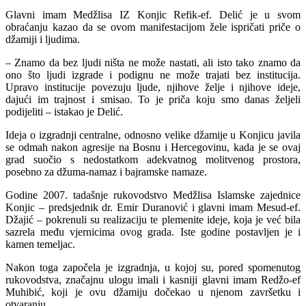
Glavni imam Medžlisa IZ Konjic Refik-ef. Delić je u svom
obraćanju kazao da se ovom manifestacijom žele ispričati priče o
džamiji i ljudima.
– Znamo da bez ljudi ništa ne može nastati, ali isto tako znamo da
ono što ljudi izgrade i podignu ne može trajati bez institucija.
Upravo institucije povezuju ljude, njihove želje i njihove ideje,
dajući im trajnost i smisao. To je priča koju smo danas željeli
podijeliti – istakao je Delić.
Ideja o izgradnji centralne, odnosno velike džamije u Konjicu javila
se odmah nakon agresije na Bosnu i Hercegovinu, kada je se ovaj
grad suočio s nedostatkom adekvatnog molitvenog prostora,
posebno za džuma-namaz i bajramske namaze.
Godine 2007. tadašnje rukovodstvo Medžlisa Islamske zajednice
Konjic – predsjednik dr. Emir Duranović i glavni imam Mesud-ef.
Džajić – pokrenuli su realizaciju te plemenite ideje, koja je već bila
sazrela među vjernicima ovog grada. Iste godine postavljen je i
kamen temeljac.
Nakon toga započela je izgradnja, u kojoj su, pored spomenutog
rukovodstva, značajnu ulogu imali i kasniji glavni imam Redžo-ef
Muhibić, koji je ovu džamiju dočekao u njenom završetku i
otvaranju.