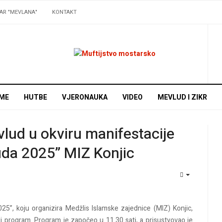
AR "MEVLANA"
KONTAKT
ME
HUTBE
VJERONAUKA
VIDEO
MEVLUD I ZIKR
lud u okviru manifestacije
uda 2025” MIZ Konjic
EMPTY
25”, koju organizira Medžlis Islamske zajednice (MIZ) Konjic,
 program. Program je započeo u 11.30 sati, a prisustvovao je