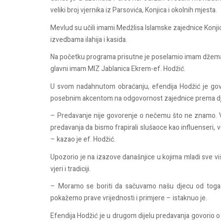
veliki broj vjernika iz Parsovića, Konjica i okolnih mjesta.
Mevlud su učili imami Medžlisa Islamske zajednice Konjic
izvedbama ilahija i kasida.
Na početku programa prisutne je poselamio imam džemata
glavni imam MIZ Jablanica Ekrem-ef. Hodžić.
U svom nadahnutom obraćanju, efendija Hodžić je govo
posebnim akcentom na odgovornost zajednice prema djec
– Predavanje nije govorenje o nečemu što ne znamo. 
predavanja da bismo frapirali slušaoce kao influenseri, 
– kazao je ef. Hodžić.
Upozorio je na izazove današnjice u kojima mladi sve vi
vjeri i tradiciji.
– Moramo se boriti da sačuvamo našu djecu od toga d
pokažemo prave vrijednosti i primjere – istaknuo je.
Efendija Hodžić je u drugom dijelu predavanja govorio o 