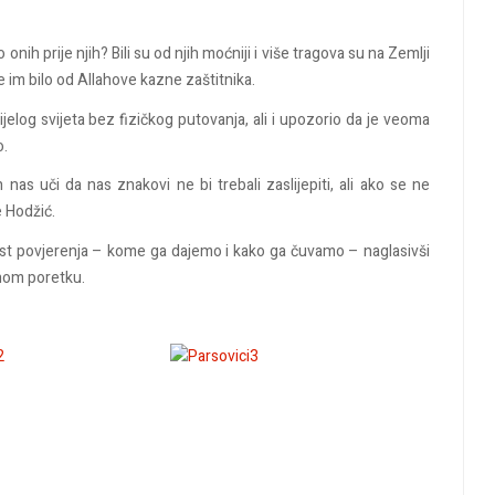
 onih prije njih? Bili su od njih moćniji i više tragova su na Zemlji
nije im bilo od Allahove kazne zaštitnika.
elog svijeta bez fizičkog putovanja, ali i upozorio da je veoma
o.
as uči da nas znakovi ne bi trebali zaslijepiti, ali ako se ne
 Hodžić.
nost povjerenja – kome ga dajemo i kako ga čuvamo – naglasivši
lnom poretku.