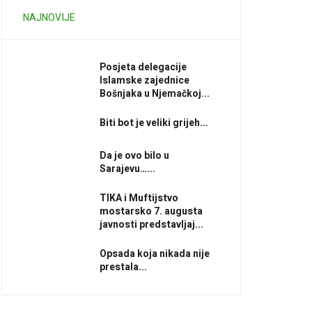
NAJNOVIJE
Posjeta delegacije
Islamske zajednice
Bošnjaka u Njemačkoj...
Biti bot je veliki grijeh...
Da je ovo bilo u
Sarajevu…...
TIKA i Muftijstvo
mostarsko 7. augusta
javnosti predstavljaj...
Opsada koja nikada nije
prestala...