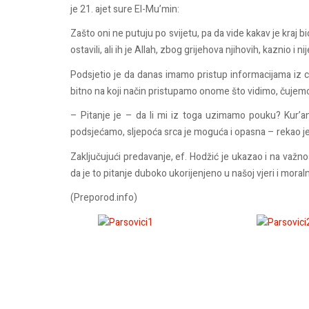
je 21. ajet sure El-Mu’min:
Zašto oni ne putuju po svijetu, pa da vide kakav je kraj bio
ostavili, ali ih je Allah, zbog grijehova njihovih, kaznio i 
Podsjetio je da danas imamo pristup informacijama iz cij
bitno na koji način pristupamo onome što vidimo, čujem
– Pitanje je – da li mi iz toga uzimamo pouku? Kur’an n
podsjećamo, sljepoća srca je moguća i opasna – rekao je
Zaključujući predavanje, ef. Hodžić je ukazao i na važ
da je to pitanje duboko ukorijenjeno u našoj vjeri i mora
(Preporod.info)