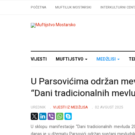
POČETNA
MUFTILUK MOSTARSKI
INTERKULTURNI CENT
VIJESTI
MUFTIJSTVO
MEDŽLISI
TE
U Parsovićima održan mev
“Dani tradicionalnih mevl
UREDNIK
VIJESTI IZ MEDŽLISA
02 AVGUST 2025
U sklopu manifestacije “Dani tradicionalnih mevluda 20
danas je u džematu Parsovići održan svečani mevludski