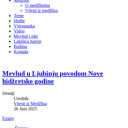
Medžlisi
O medžlisima
Vijesti iz medžlisa
Teme
Hutbe
Vjeronauka
Video
Mevlud i zikr
Lakišića harem
Baština
Kontakt
Mevlud u Ljubinju povodom Nove
hidžretske godine
Detalji
Urednik
Vijesti iz Medžlisa
26 Juni 2025
Empty