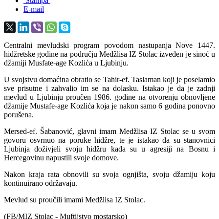
Štampa
E-mail
Centralni mevludski program povodom nastupanja Nove 1447.
hidžretske godine na području Medžlisa IZ Stolac izveden je sinoć u
džamiji Musfate-age Kozlića u Ljubinju.
U svojstvu domaćina obratio se Tahir-ef. Taslaman koji je poselamio
sve prisutne i zahvalio im se na dolasku. Istakao je da je zadnji
mevlud u Ljubinju proučen 1986. godine na otvorenju obnovljene
džamije Mustafe-age Kozlića koja je nakon samo 6 godina ponovno
porušena.
Mersed-ef. Šabanović, glavni imam Medžlisa IZ Stolac se u svom
govoru osvrnuo na poruke hidžre, te je istakao da su stanovnici
Ljubinja doživjeli svoju hidžru kada su u agresiji na Bosnu i
Hercegovinu napustili svoje domove.
Nakon kraja rata obnovili su svoja ognjišta, svoju džamiju koju
kontinuirano održavaju.
Mevlud su proučili imami Medžlisa IZ Stolac.
(FB/MIZ Stolac - Muftijstvo mostarsko)