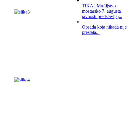
TIKA i Muftijstvo
mostarsko 7. augusta
javnosti predstavljaj...
Opsada koja nikada nije
prestala...