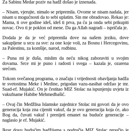
Za Sabinu Medar poziv na hadž došao je iznenada.
– Nisam, vjerujte, nimalo se pripremila. Ovome se nisam nadala, jer
nisam u mogućnosti da to sebi uplatim. Sin me obradovao. Rekao je:
Mama, ti ove godine ideš, ideš ti prva, pa ću ja onda sebi prikupiti
novac. Ovo ti je poklon od mene. Da ga Allah nagradi – ispričala je.
Dodala je da je već pripremila dove na našem jeziku, dove
sakupljene u srcu za sve: za one koje voli, za Bosnu i Hercegovinu,
za Palestinu, za komšije, narod, rodbinu.
– Puna mi je duša, mislim da neću nikog zaboraviti u svojim
dovama. Srce mi je puno i radosti i svega – kazala je, ozarena
srećom.
Tokom svečanog programa, o značaju i vrijednosti obavljanja hadža
te svetostima Meke i Medine, prigodan vazu-nasihat održao je mr.
Suad-ef. Mujakić. On je čestitao MIZ Stolac na ispunjenju uvjeta iz
vakufname Habibe Mehmedbašić.
– Ovaj čin Medžlisa Islamske zajednice Stolac mi govori da je ovo
generacija koja zna cijeniti vakuf, da je ovo generacija koja će, ako
Bog da, čuvati vakuf i prenijeti emanet na buduće generacije –
naglasio je ef. Mujakić.
Ikrar dovu budućim hadžijama s područja MIZ Stolac proučio je