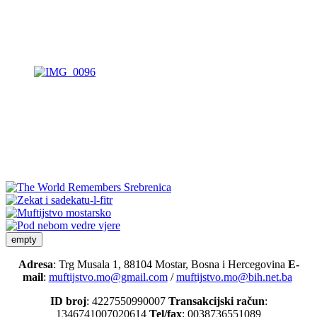
empty
Adresa
: Trg Musala 1, 88104 Mostar, Bosna i Hercegovina
E-
mail
:
muftijstvo.mo@gmail.com
/
muftijstvo.mo@bih.net.ba
ID broj
: 4227550990007
Transakcijski račun
:
1346741007020614
Tel/fax
: 0038736551089