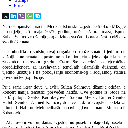
Štampa
E-mail
Na dostojanstven način, Medžlis Islamske zajednice Stolac (MIZ) je
u nedjelju, 25. maja 2025. godine, uoči akšam-namaza, ispred
Sultan Selimove džamije, organizirao svečani ispraćaj šest hadžija iz
svojih džemata.
U simboličkom smislu, ovaj događaj se može smatrati jednim od
važnijih momenata u postratnom kontinuitetu djelovanja Islamske
zajednice u ovom gradu. Osim što svjedoči o vjerničkoj
opredijeljenosti za izvršavanje temeljnih islamskih dužnosti, on
ujedno ukazuje i na poboljšanje ekonomskog i socijalnog statusa
povratničke populacije.
Prije same ikrar dove, u avliji Sultan Selimove džamije održan je
koncert ilahija tematski posvećen hadžu. Ove godine iz Stoca na
hadž putuju: Šefika Kadribegović, Sabina Medar, Emina Sendo,
Habib Sendo i Ahmed Karačić, dok će hadž u svojstvu bedela za
rahmetli Habibu Mehmedbašić obaviti glavni imam Mersed-ef.
Šabanović.
– Allahovom voljom danas svjedočimo posebnu blagodat, posebnu
svečanost i radost jer iz Stoca ispraćamo šest hadžija. Broj šest je za