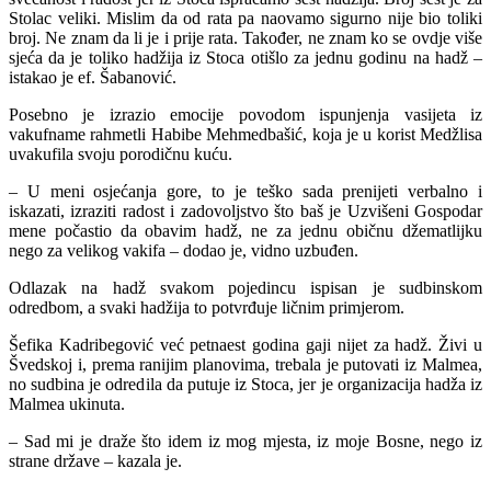
Stolac veliki. Mislim da od rata pa naovamo sigurno nije bio toliki
broj. Ne znam da li je i prije rata. Također, ne znam ko se ovdje više
sjeća da je toliko hadžija iz Stoca otišlo za jednu godinu na hadž –
istakao je ef. Šabanović.
Posebno je izrazio emocije povodom ispunjenja vasijeta iz
vakufname rahmetli Habibe Mehmedbašić, koja je u korist Medžlisa
uvakufila svoju porodičnu kuću.
– U meni osjećanja gore, to je teško sada prenijeti verbalno i
iskazati, izraziti radost i zadovoljstvo što baš je Uzvišeni Gospodar
mene počastio da obavim hadž, ne za jednu običnu džematlijku
nego za velikog vakifa – dodao je, vidno uzbuđen.
Odlazak na hadž svakom pojedincu ispisan je sudbinskom
odredbom, a svaki hadžija to potvrđuje ličnim primjerom.
Šefika Kadribegović već petnaest godina gaji nijet za hadž. Živi u
Švedskoj i, prema ranijim planovima, trebala je putovati iz Malmea,
no sudbina je odredila da putuje iz Stoca, jer je organizacija hadža iz
Malmea ukinuta.
– Sad mi je draže što idem iz mog mjesta, iz moje Bosne, nego iz
strane države – kazala je.