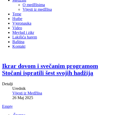
Medžlisi
O medžlisima
Vijesti iz medžlisa
Teme
Hutbe
Vjeronauka
Video
Mevlud i zikr
Lakišića harem
Baština
Kontakt
Ikrar dovom i svečanim programom
Stočani ispratili šest svojih hadžija
Detalji
Urednik
Vijesti iz Medžlisa
26 Maj 2025
Empty