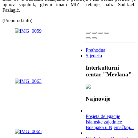
njihov saputnik, glavni imam MIZ Trebinje, hafiz Sadik-ef.
Fazlagić.
(Preporod.info)
Prethodna
Sljedeća
Interkulturni
centar "Mevlana"
Najnovije
Posjeta delegacije
Islamske zajednice
Bošnjaka u Njemačkoj...