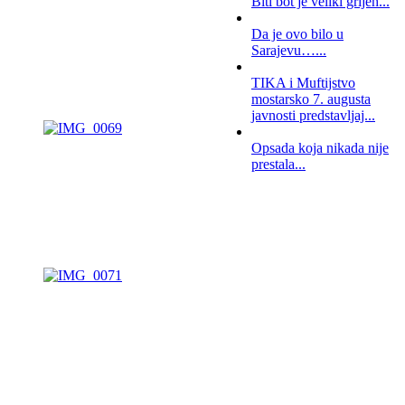
Biti bot je veliki grijeh...
Da je ovo bilo u
Sarajevu…...
TIKA i Muftijstvo
mostarsko 7. augusta
javnosti predstavljaj...
Opsada koja nikada nije
prestala...