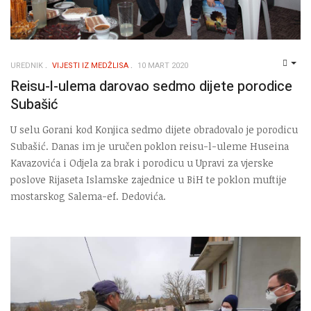
UREDNIK
VIJESTI IZ MEDŽLISA
10 MART 2020
EMP
Reisu-l-ulema darovao sedmo dijete porodice
Subašić
U selu Gorani kod Konjica sedmo dijete obradovalo je porodicu
Subašić. Danas im je uručen poklon reisu-l-uleme Huseina
Kavazovića i Odjela za brak i porodicu u Upravi za vjerske
poslove Rijaseta Islamske zajednice u BiH te poklon muftije
mostarskog Salema-ef. Dedovića.