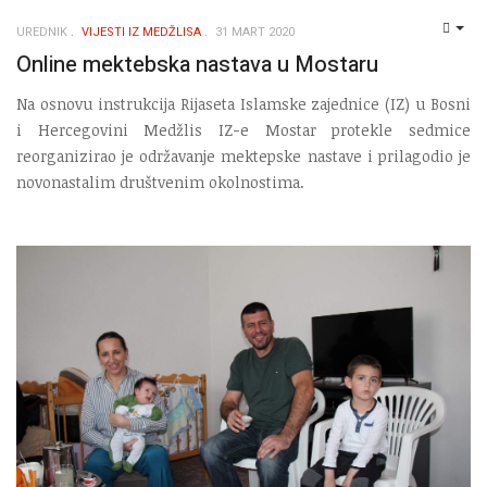
UREDNIK
VIJESTI IZ MEDŽLISA
31 MART 2020
EMP
Online mektebska nastava u Mostaru
Na osnovu instrukcija Rijaseta Islamske zajednice (IZ) u Bosni
i Hercegovini Medžlis IZ-e Mostar protekle sedmice
reorganizirao je održavanje mektepske nastave i prilagodio je
novonastalim društvenim okolnostima.