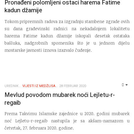
Pronađeni polomljeni ostaci harema Fatime
kadun džamije
Tokom pripremnih radova za izgradnju stambene zgrade ovih
su dana građevinski radnici na nekadašnjem lokalitetu
harema Fatime kadun džamije iskopali desetak ostataka
bašluka, nadgrobnih spomenika što je u jednom dijelu
mostarske javnosti iznova izazvalo čuđenje.
UREDNIK
VIJESTI IZ MEDŽLISA
28 FEBRUAR 2020
EMP
Mevlud povodom mubarek noći Lejletu-r-
regaib
Prema Takvimu Islamske zajednice u 2020. godini mubarek
noć Lejletu-r-regaib nastupila je sa akšam-namazom u
četvrtak, 27. februara 2020. godine.