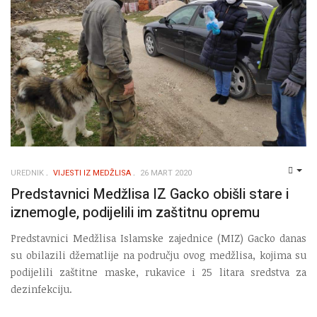
UREDNIK
VIJESTI IZ MEDŽLISA
26 MART 2020
EMP
Predstavnici Medžlisa IZ Gacko obišli stare i
iznemogle, podijelili im zaštitnu opremu
Predstavnici Medžlisa Islamske zajednice (MIZ) Gacko danas
su obilazili džematlije na području ovog medžlisa, kojima su
podijelili zaštitne maske, rukavice i 25 litara sredstva za
dezinfekciju.