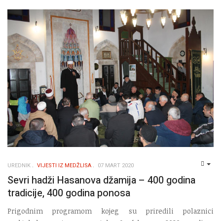
UREDNIK
VIJESTI IZ MEDŽLISA
07 MART 2020
EMP
Sevri hadži Hasanova džamija – 400 godina
tradicije, 400 godina ponosa
Prigodnim programom kojeg su priredili polaznici