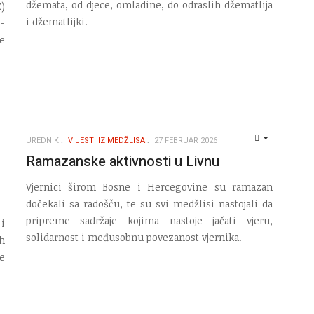
džemata, od djece, omladine, do odraslih džematlija
)
i džematlijki.
-
e
UREDNIK
VIJESTI IZ MEDŽLISA
27 FEBRUAR 2026
EMPTY
EMPTY
Ramazanske aktivnosti u Livnu
Vjernici širom Bosne i Hercegovine su ramazan
dočekali sa radošču, te su svi medžlisi nastojali da
pripreme sadržaje kojima nastoje jačati vjeru,
i
solidarnost i međusobnu povezanost vjernika.
h
e