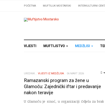
POČETNA
MUFTILUK MOSTARSKI
INTERKULTURNI CENT
VIJESTI
MUFTIJSTVO
MEDŽLISI
TE
UREDNIK
VIJESTI IZ MEDŽLISA
06 MART 2026
Ramazanski program za žene u
Glamoču: Zajednički iftar i predavanje
nakon teravije
U Glamoču je sinoć, u organizaciji Odjela za brak 