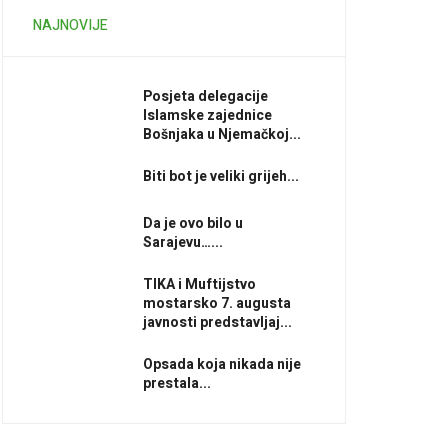
NAJNOVIJE
Posjeta delegacije
Islamske zajednice
Bošnjaka u Njemačkoj...
Biti bot je veliki grijeh...
Da je ovo bilo u
Sarajevu…...
TIKA i Muftijstvo
mostarsko 7. augusta
javnosti predstavljaj...
Opsada koja nikada nije
prestala...