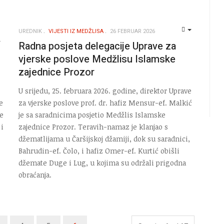
UREDNIK
VIJESTI IZ MEDŽLISA
26 FEBRUAR 2026
EMPTY
Radna posjeta delegacije Uprave za
EMPTY
vjerske poslove Medžlisu Islamske
zajednice Prozor
U srijedu, 25. februara 2026. godine, direktor Uprave
e
za vjerske poslove prof. dr. hafiz Mensur-ef. Malkić
ne
je sa saradnicima posjetio Medžlis Islamske
i
zajednice Prozor. Teravih-namaz je klanjao s
džematlijama u Čaršijskoj džamiji, dok su saradnici,
Bahrudin-ef. Čolo, i hafiz Omer-ef. Kurtić obišli
džemate Duge i Lug, u kojima su održali prigodna
obraćanja.