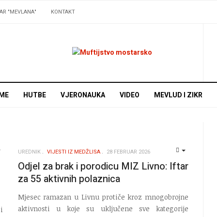
AR "MEVLANA"
KONTAKT
ME
HUTBE
VJERONAUKA
VIDEO
MEVLUD I ZIKR
UREDNIK
VIJESTI IZ MEDŽLISA
28 FEBRUAR 2026
EMPTY
EMPTY
Odjel za brak i porodicu MIZ Livno: Iftar
za 55 aktivnih polaznica
Mjesec ramazan u Livnu protiče kroz mnogobrojne
aktivnosti u koje su uključene sve kategorije
i