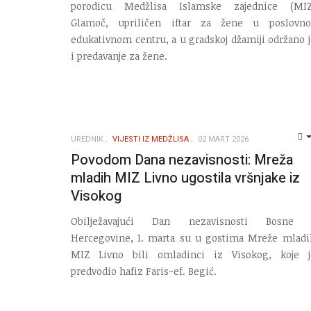
porodicu Medžlisa Islamske zajednice (MIZ
Glamoč, upriličen iftar za žene u poslovno
edukativnom centru, a u gradskoj džamiji održano j
i predavanje za žene.
UREDNIK
VIJESTI IZ MEDŽLISA
02 MART 2026
Povodom Dana nezavisnosti: Mreža
mladih MIZ Livno ugostila vršnjake iz
Visokog
Obilježavajući Dan nezavisnosti Bosne 
Hercegovine, 1. marta su u gostima Mreže mladi
MIZ Livno bili omladinci iz Visokog, koje j
predvodio hafiz Faris-ef. Begić.