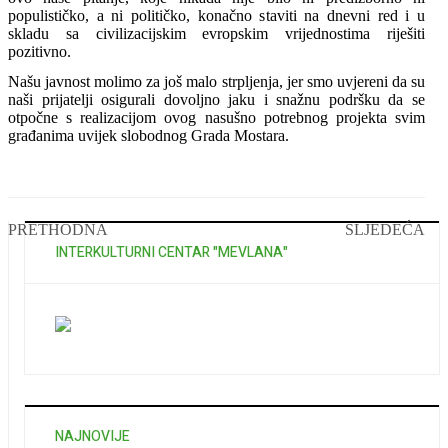
populističko, a ni političko, konačno staviti na dnevni red i u
skladu sa civilizacijskim evropskim vrijednostima riješiti
pozitivno.
Našu javnost molimo za još malo strpljenja, jer smo uvjereni da su
naši prijatelji osigurali dovoljno jaku i snažnu podršku da se
otpočne s realizacijom ovog nasušno potrebnog projekta svim
građanima uvijek slobodnog Grada Mostara.
PRETHODNA
SLJEDEĆA
INTERKULTURNI CENTAR "MEVLANA"
NAJNOVIJE