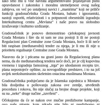
Iako smo mu u više navrata argumentovano pojašnjavali punu
opravdanost i zakonsku i moralnu utemeljenost ovog našeg
zahtjeva, on već po ustaljenoj navici i „manirima“ koji ne priliče
funkciji gradonačelnika Grada Mostara, bahato i ignorantski,
nastoji osporiti, relativizirati i u potpunosti obesmisliti izgradnju
Interkulturnog centra „Mevlana“ i naše pravo na slobodno
izražavanje i kulturno uzdizanje.
Gradonačelnik je ponovo demonstrirao cjelokupnoj javnosti
Grada Mostara i šire da ni sam ne zna postoji li ili ne postoji
Regulacioni plan Centralne zone Grada Mostara, hoće li ili neće
biti raspisan (međunarodni) tender za njega, je li mu ili nije u
prioritetu regulisanje Centralne zone Grada Mostara.
Naravno da je i pticama na grani jasno da Regulacionog plana
nema, da do međunarodnog tendera neće doći, jer je cilj kupovina
vremena i izgradnja famoznog „trga“ po uhodanom receptu tzv.
plana nepostojeće opštine, za novogodišnje predstave, i to na još
uvijek neekshumiranim skeletnim ostacima muslimana Mostara.
Gradonačelnika podsjećamo da je Islamska zajednica u Mostaru
bila dosljedna u poštovanju zakona ove zemlje, utvrđenih
procedura i rokova, što nije slučaj za brojne druge projekte, koji
su na „neke“ druge načine „završeni“ .
Očekujemo da će se nakon ove mučne predizborne kampanje,
ovo naše pitanje, koje nikada nije bilo ni predizborno ni