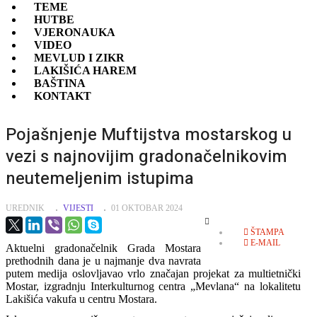
TEME
HUTBE
VJERONAUKA
VIDEO
MEVLUD I ZIKR
LAKIŠIĆA HAREM
BAŠTINA
KONTAKT
Pojašnjenje Muftijstva mostarskog u
vezi s najnovijim gradonačelnikovim
neutemeljenim istupima
UREDNIK
VIJESTI
01 OKTOBAR 2024
EMPTY
ŠTAMPA
E-MAIL
Aktuelni gradonačelnik Grada Mostara
prethodnih dana je u najmanje dva navrata
putem medija oslovljavao vrlo značajan projekat za multietnički
Mostar, izgradnju Interkulturnog centra „Mevlana“ na lokalitetu
Lakišića vakufa u centru Mostara.