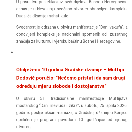
U prisustvu posjetilaca iz svih dijelova Bosne i Hercegovine
danas je u Nevesinju svečano otvoren obnovljeni kompleks
Dugalića džamije i sahat-kule.
Svečanost je održana u okviru manifestacije "Dani vakufa", a
obnovljeni kompleks je nacionalni spomenik od izuzetnog
značaja za kulturnu i vjersku baštinu Bosne i Hercegovine.
Obilježeno 10 godina Gradske džamije – Muftija
Dedović poručio: “Nećemo pristati da nam drugi
određuju mjeru slobode i dostojanstva”
U okviru 51. tradicionalne manifestacije Muftijstva
mostarskog “Dani mevluda i zikra”, u subotu, 25. aprila 2026.
godine, poslije akšam-namaza, u Gradskoj džamiji u Konjicu
upriličen je program povodom 10. godišnjice od njenog
otvorenja.