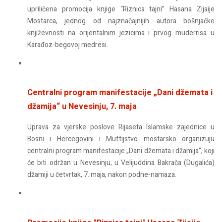
upriličena promocija knjige “Riznica tajni” Hasana Zijaije
Mostarca, jednog od najznačajnijih autora bošnjačke
književnosti na orijentalnim jezicima i prvog muderrisa u
Karađoz-begovoj medresi.
Centralni program manifestacije „Dani džemata i
džamija“ u Nevesinju, 7. maja
Uprava za vjerske poslove Rijaseta Islamske zajednice u
Bosni i Hercegovini i Muftijstvo mostarsko organizuju
centralni program manifestacije „Dani džemata i džamija“, koji
će biti održan u Nevesinju, u Velijuddina Bakrača (Dugalića)
džamiji u četvrtak, 7. maja, nakon podne-namaza.