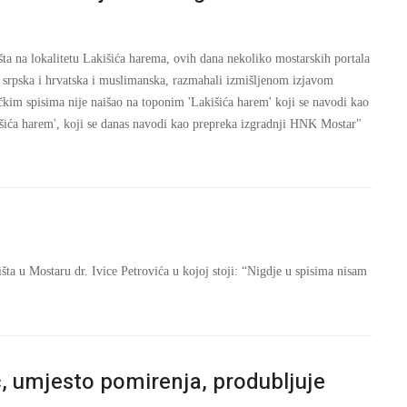
a na lokalitetu Lakišića harema, ovih dana nekoliko mostarskih portala
i srpska i hrvatska i muslimanska, razmahali izmišljenom izjavom
kim spisima nije naišao na toponim 'Lakišića harem' koji se navodi kao
kišića harem', koji se danas navodi kao prepreka izgradnji HNK Mostar"
šta u Mostaru dr. Ivice Petrovića u kojoj stoji: “Nigdje u spisima nisam
, umjesto pomirenja, produbljuje