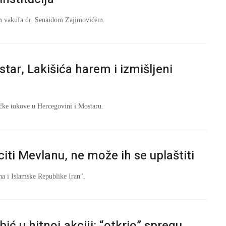
jom vakufa dr. Senaidom Zajimovićem.
ar, Lakišića harem i izmišljeni
ičke tokove u Hercegovini i Mostaru.
iti Mevlanu, ne može ih se uplaštiti
na i Islamske Republike Iran".
ć u hitnoj akciji: “otkrio” spregu