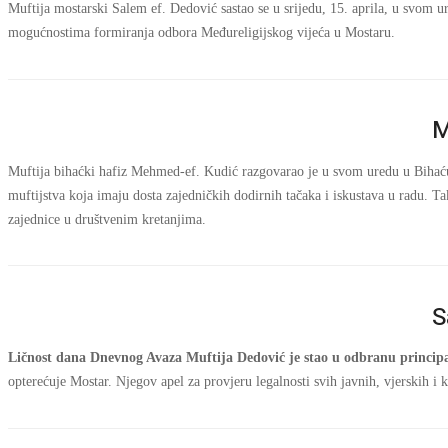
Muftija mostarski Salem ef. Dedović sastao se u srijedu, 15. aprila, u svom
mogućnostima formiranja odbora Međureligijskog vijeća u Mostaru.
M
Muftija bihaćki hafiz Mehmed-ef. Kudić razgovarao je u svom uredu u Bihaću
muftijstva koja imaju dosta zajedničkih dodirnih tačaka i iskustava u radu. Ta
zajednice u društvenim kretanjima.
S
Ličnost dana Dnevnog Avaza
Muftija Dedović je stao u odbranu princip
opterećuje Mostar.
Njegov apel za provjeru legalnosti svih javnih, vjerskih i