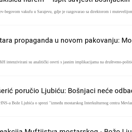
srev-begovom vakufu u Sarajevu, gdje je razgovarao sa direktorom i muteveli
tara propaganda u novom pakovanju: Most
H intenzivirani su analitički osvrti s jasnim implikacijama na društveno-polit
šerić poručio Ljubiću: Bošnjaci neće odbac
ka HNS-a Bože Ljubića o sprezi "između mostarskog Interkulturnog centra Mevla
eakcija Muftijstva mostarskog - Božo Ljubi