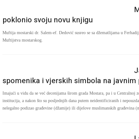
M
poklonio svoju novu knjigu
Muftija mostarski dr. Salem-ef. Dedović susreo se sa džematlijama u Ferhadi
Muftijstva mostarskog.
J
spomenika i vjerskih simbola na javnim
Imajući u vidu da se već decenijama širom grada Mostara, pa i u Centralnoj zo
institucija, a nakon što su posljednjih dana putem neidentificiranih i nepouz
nelegalno podizao građevine (džamije) ili dijelove muslimanskih građevin
L