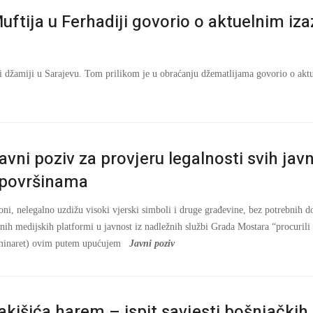
uftija u Ferhadiji govorio o aktuelnim i
ji džamiji u Sarajevu. Tom prilikom je u obraćanju džematlijama govorio o akt
avni poziv za provjeru legalnosti svih javn
 površinama
ni, nelegalno uzdižu visoki vjerski simboli i druge građevine, bez potrebnih d
danih medijskih platformi u javnost iz nadležnih službi Grada Mostara “procuri
a (minaret) ovim putem upućujem
Javni poziv
akišića harem – ispit savjesti bošnjačkih 