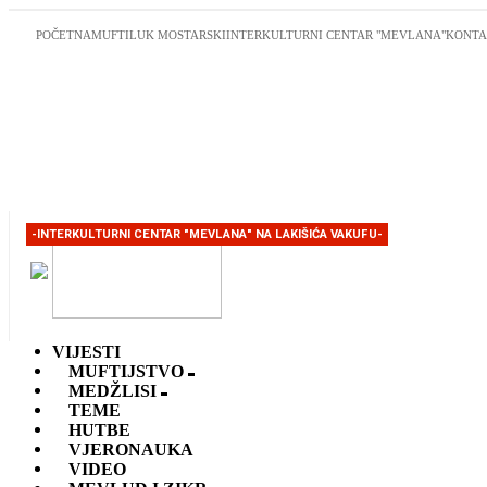
POČETNA
MUFTILUK MOSTARSKI
INTERKULTURNI CENTAR "MEVLANA"
KONTA
-INTERKULTURNI CENTAR "MEVLANA" NA LAKIŠIĆA VAKUFU-
VIJESTI
MUFTIJSTVO
MEDŽLISI
TEME
HUTBE
VJERONAUKA
VIDEO