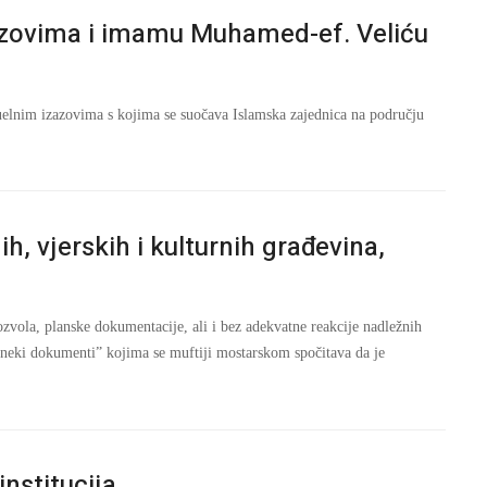
zazovima i imamu Muhamed-ef. Veliću
uelnim izazovima s kojima se suočava Islamska zajednica na području
ih, vjerskih i kulturnih građevina,
ozvola, planske dokumentacije, ali i bez adekvatne reakcije nadležnih
li neki dokumenti” kojima se muftiji mostarskom spočitava da je
institucija