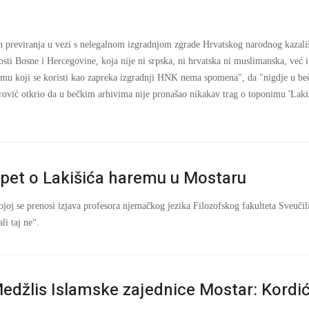
 previranja u vezi s nelegalnom izgradnjom zgrade Hrvatskog narodnog kazališt
ti Bosne i Hercegovine, koja nije ni srpska, ni hrvatska ni muslimanska, već 
emu koji se koristi kao zapreka izgradnji HNK nema spomena", da "nigdje u beč
etrović otkrio da u bečkim arhivima nije pronašao nikakav trag o toponimu 'La
pet o Lakišića haremu u Mostaru
joj se prenosi izjava profesora njemačkog jezika Filozofskog fakulteta Sveučili
i taj ne“.
edžlis Islamske zajednice Mostar: Kordić