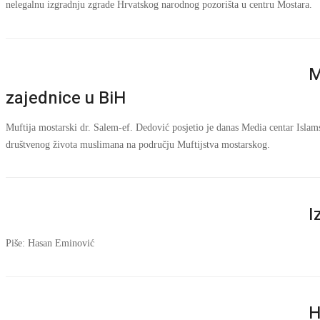
nelegalnu izgradnju zgrade Hrvatskog narodnog pozorišta u centru Mostara.
M
zajednice u BiH
Muftija mostarski dr. Salem-ef. Dedović posjetio je danas Media centar Islam
društvenog života muslimana na području Muftijstva mostarskog.
I
Piše: Hasan Eminović
H