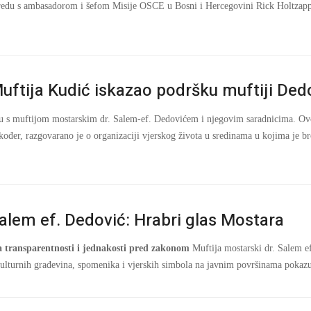
 uredu s ambasadorom i šefom Misije OSCE u Bosni i Hercegovini Rick Holtzappl
uftija Kudić iskazao podršku muftiji Ded
 s muftijom mostarskim dr. Salem-ef. Dedovićem i njegovim saradnicima. Ovo 
kođer, razgovarano je o organizaciji vjerskog života u sredinama u kojima je br
alem ef. Dedović: Hrabri glas Mostara
a transparentnosti i jednakosti pred zakonom
Muftija mostarski dr. Salem e
 kulturnih građevina, spomenika i vjerskih simbola na javnim površinama pokazuj