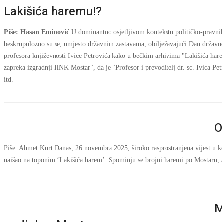
Lakišića haremu!?
Piše: Hasan Eminović
U dominantno osjetljivom kontekstu političko-pravnih
beskrupulozno su se, umjesto državnim zastavama, obilježavajući Dan državnos
profesora književnosti Ivice Petrovića kako u bečkim arhivima "Lakišića har
zapreka izgradnji HNK Mostar", da je "Profesor i prevoditelj dr. sc. Ivica P
itd.
O
Piše: Ahmet Kurt
Danas, 26 novembra 2025, široko rasprostranjena vijest u ko
naišao na toponim ‘Lakišića harem’. Spominju se brojni haremi po Mostaru, al
M