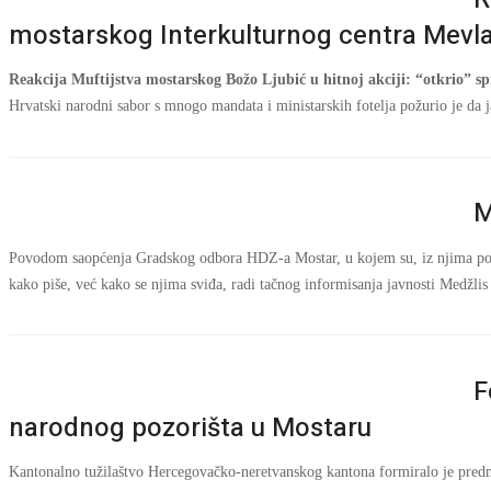
mostarskog Interkulturnog centra Mevl
Reakcija Muftijstva mostarskog
Božo Ljubić u hitnoj akciji: “otkrio” 
Hrvatski narodni sabor s mnogo mandata i ministarskih fotelja požurio je da
M
Povodom saopćenja Gradskog odbora HDZ-a Mostar, u kojem su, iz njima pozna
kako piše, već kako se njima sviđa, radi tačnog informisanja javnosti Medžli
F
narodnog pozorišta u Mostaru
Kantonalno tužilaštvo Hercegovačko-neretvanskog kantona formiralo je predm