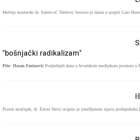
Muftija mostarski dr. Salem-ef. Dedović boravio je danas u posjeti Gazi Hu
S
"bošnjački radikalizam"
Piše: Hasan Eminović
Posljednjih dana u hrvatskom medijskom prostoru u Bi
I
Pravni stručnjak, dr. Enver Išerić ocijeno je izmišljenom izjavu predsjedni
R