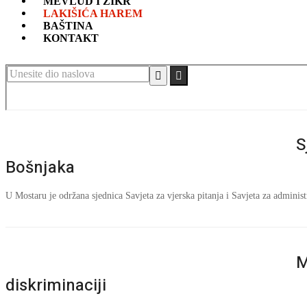
MEVLUD I ZIKR
LAKIŠIĆA HAREM
BAŠTINA
KONTAKT
Unesite
dio
naslova
S
Bošnjaka
U Mostaru je održana sjednica Savjeta za vjerska pitanja i Savjeta za administr
M
diskriminaciji