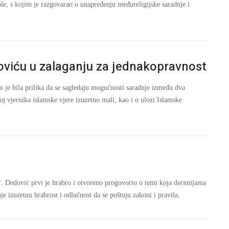
e, s kojim je razgovarao o unapređenju međureligijske saradnje i
oviću u zalaganju za jednakopravnost
je bila prilika da se sagledaju mogućnosti saradnje između dva
oj vjernika islamske vjere izuzetno mali, kao i o ulozi Islamske
f. Dedović prvi je hrabro i otvoreno progovorio o temi koja decenijama
e izuzetnu hrabrost i odlučnost da se poštuju zakoni i pravila.