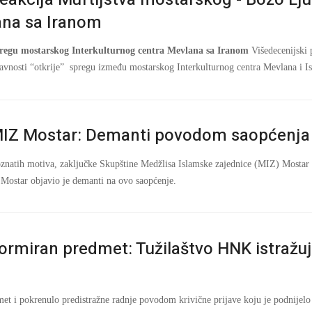
ana sa Iranom
spregu mostarskog Interkulturnog centra Mevlana sa Iranom
Višedecenijski 
 javnosti “otkrije” spregu između mostarskog Interkulturnog centra Mevlana i I
IZ Mostar: Demanti povodom saopćenja 
tih motiva, zaključke Skupštine Medžlisa Islamske zajednice (MIZ) Mostar o i
s Mostar objavio je demanti na ovo saopćenje.
ormiran predmet: Tužilaštvo HNK istražu
et i pokrenulo predistražne radnje povodom krivične prijave koju je podnijelo