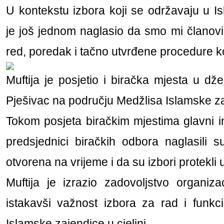
U kontekstu izbora koji se održavaju u Is
je još jednom naglasio da smo mi članovi
red, poredak i tačno utvrđene procedure k
Muftija je posjetio i biračka mjesta u dže
Pješivac na području Medžlisa Islamske za
Tokom posjeta biračkim mjestima glavni 
predsjednici biračkih odbora naglasili 
otvorena na vrijeme i da su izbori protekli 
Muftija je izrazio zadovoljstvo organiz
istakavši važnost izbora za rad i funkc
Islamske zajendice u cjelini.