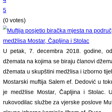
5
(0 votes)
U petak, 7. decembra 2018. godine, odr
džemata na kojima se biraju članovi džema
džemata u skupštini medžlisa i izborno tije
Mostarski muftija Salem ef. Dedović u tok
je medžlise Mostar, Čapljina i Stolac. U 
rukovodilac službe za vjerske poslove Muf