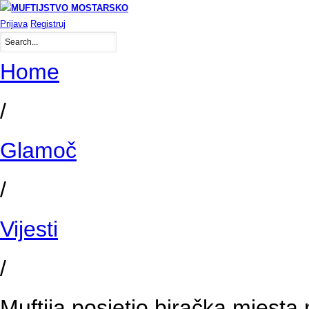
Prijava
Registruj
Home
/
Glamoč
/
Vijesti
/
Muftija posjetio biračka mjesta