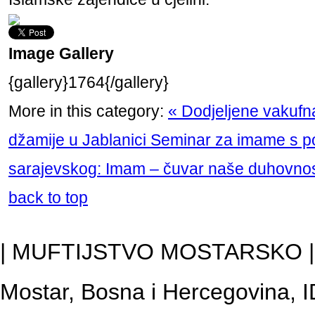
Image Gallery
{gallery}1764{/gallery}
More in this category:
« Dodjeljene vakufn
džamije u Jablanici
Seminar za imame s po
sarajevskog: Imam – čuvar naše duhovnos
back to top
| MUFTIJSTVO MOSTARSKO | Ad
Mostar, Bosna i Hercegovina, I