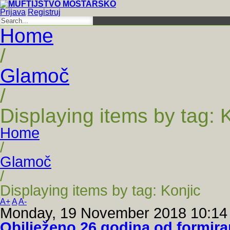
Prijava
Registruj
Home
/
Glamoč
/
Displaying items by tag: 
Home
/
Glamoč
/
Displaying items by tag: Konjic
A+
A
A-
Monday, 19 November 2018 10:14
Obilježeno 26 godina od formira