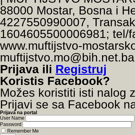
88000 Mostar, Bosna i He
4227550990007, Transakc
1604605500006981; tel/fa
www.muftijstvo-mostarsko
muftijstvo.mo@bih.net.
Prijava
ili
Registruj
Koristis Facebook?
Možes koristiti isti nalog 
Prijavi se sa Facebook 
Prijava na portal
User Name
Password
Remember Me