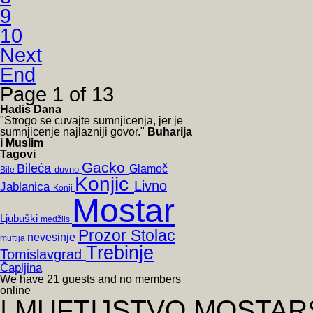
9
10
Next
End
Page 1 of 13
Hadis Dana
"Strogo se cuvajte sumnjicenja, jer je
sumnjicenje najlazniji govor."
Buharija
i Muslim
Tagovi
Gacko
Bileća
Glamoč
duvno
Bile
Konjic
Livno
Jablanica
Konji
Mostar
Ljubuški
medžlis
Prozor
Stolac
nevesinje
muftija
Trebinje
Tomislavgrad
Čapljina
We have 21 guests and no members
online
| MUFTIJSTVO MOSTARSKO