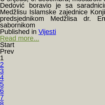
Dedović boravio je sa saradnici
Medžlisu Islamske zajednice Konj
predsjednikom Medžlisa dr. E
sabornikom
Published in
Vijesti
Read more...
Start
Prev
1
2
3
4
5
6
7
8