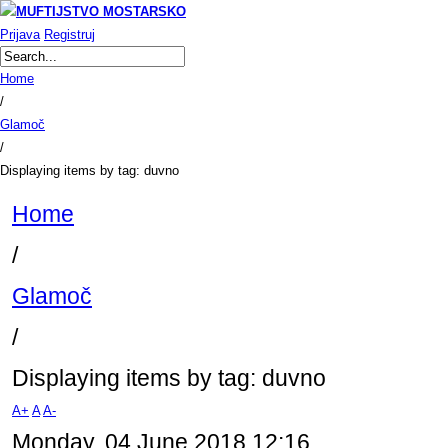
Prijava
Registruj
Home
/
Glamoč
/
Displaying items by tag: duvno
Home
/
Glamoč
/
Displaying items by tag: duvno
A+
A
A-
Monday, 04 June 2018 12:16