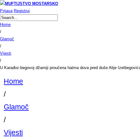
Prijava
Registruj
Home
/
Glamoč
/
Vijesti
/
U Karađoz-begovoj džamiji proučena hatma dova pred duše Alije Izetbegovića
Home
/
Glamoč
/
Vijesti