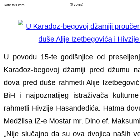
(0 votes)
Rate this item
U povodu 15-te godišnjice od preseljen
Karađoz-begovoj džamiji pred džumu n
dova pred duše rahmetli Alije Izetbegovi
BiH i najpoznatijeg istraživača kulturn
rahmetli Hivzije Hasandedića. Hatma dov
Medžlisa IZ-e Mostar mr. Dino ef. Maksumi
„Nije slučajno da su ova dvojica naših vel