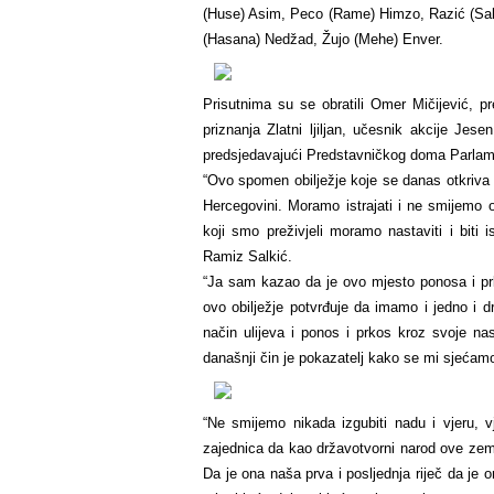
(Huse) Asim, Peco (Rame) Himzo, Razić (Sal
(Hasana) Nedžad, Žujo (Mehe) Enver.
Prisutnima su se obratili Omer Mičijević, 
priznanja Zlatni ljiljan, učesnik akcije Je
predsjedavajući Predstavničkog doma Parlame
“Ovo spomen obilježje koje se danas otkriva 
Hercegovini. Moramo istrajati i ne smijemo o
koji smo preživjeli moramo nastaviti i biti 
Ramiz Salkić.
“Ja sam kazao da je ovo mjesto ponosa i prk
ovo obilježje potvrđuje da imamo i jedno i d
način ulijeva i ponos i prkos kroz svoje na
današnji čin je pokazatelj kako se mi sjećamo
“Ne smijemo nikada izgubiti nadu i vjeru, 
zajednica da kao državotvorni narod ove zeml
Da je ona naša prva i posljednja riječ da je o