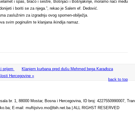
 selamet i spas, braćo i sestre, Bošnjaci i Bošnjakinje, moramo naći među
onijeti i boriti se za njega.”, rekao je Salem ef. Dedović.
cijama zaslužnim za izgradnju ovog spomen-obilježja.
va svim poginulim te klanjana ikindija namaz.
ki prijem
Klanjem kurbana pred dušu Mehmed bega Karađoza
šlosti Hercegovine »
back to top
br. 1, 88000 Mostar, Bosna i Hercegovina, ID broj: 4227550990007, Transa
rsko.ba; E-mail: muftijstvo.mo@bih.net.ba | ALL RIGHST RESERVED