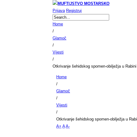
Prijava
Registruj
Home
/
Glamoč
/
Vijesti
/
Otkrivanje šehidskog spomen-obilježja u Rabini
Home
/
Glamoč
/
Vijesti
/
Otkrivanje šehidskog spomen-obilježja u Rabi
A+
A
A-