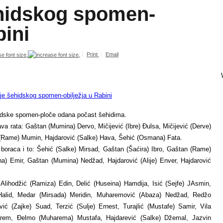
ehidskog spomen-
bini
Print
Email
hidske spomen-ploče odana počast šehidima.
ava rata: Gaštan (Mumina) Dervo, Mičijević (Ibre) Đulsa, Mičijević (Derve)
 (Rame) Mumin, Hajdarović (Salke) Hava, Šehić (Osmana) Fata.
 boraca i to: Šehić (Salke) Mirsad, Gaštan (Šaćira) Ibro, Gaštan (Rame)
) Emir, Gaštan (Mumina) Nedžad, Hajdarović (Alije) Enver, Hajdarović
Alihodžić (Ramiza) Edin, Delić (Huseina) Hamdija, Isić (Sejfe) JAsmin,
 Halid, Medar (Mirsada) Meridin, Muharemović (Abaza) Nedžad, Redžo
 (Zajke) Suad, Terzić (Sulje) Ernest, Turajlić (Mustafe) Samir, Vila
rem, Đelmo (Muharema) Mustafa, Hajdarević (Salke) Džemal, Jazvin