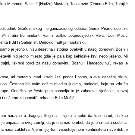
ke) Mehmed, Salimić (Hadže) Mustafa, Tabaković (Omera) Edin, Turajlić
predsjednik Građevinskog i organizacionog odbora, Semir Pišmo dobitnik
sen 94 i ratni komandant, Ramiz Salkić potpredsjednik RS-a, Edin Mušić
nta FBiH i Salem ef. Dedović muftija mostarski.
samo je jedno u nizu desetina i stotina ovakvih u našoj domovini Bosni i
staviti niti jedno mjesto gdje je pala kap šehidske krvi neobilježeno. Mi
istrajni, iskreni borci za našu domovinu Bosnu i Hercegovinu”, rekao je
osa, mi moramo imati u sebi i taj ponos i prkos, a ovaj današnji skup,
rugo. Čestitao bih ovim našim mladim ljudima, omladini, koja na vrlo fin
stupe. Ono što se često puta ponavlja to je zaborav i sjećanje, a ovaj
 i nećemo zaboraviti”, rekao je Edin Mušić.
vjeru naravno u dragoga Boga ali i vjeru u sebe da kao narod, da kao
je pripadamo ovoj zemlji, da je ona naš simbol, da je ona naša sudbina.
na naša zakletva. Vjerni njoj tom višestoljetnom kontinuitetu i sve dok je