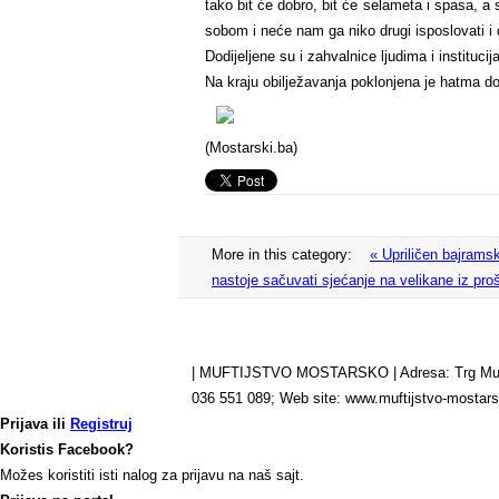
tako bit će dobro, bit će selameta i spasa, a
sobom i neće nam ga niko drugi isposlovati i d
Dodijeljene su i zahvalnice ljudima i institu
Na kraju obilježavanja poklonjena je hatma do
(Mostarski.ba)
More in this category:
« Upriličen bajrams
nastoje sačuvati sjećanje na velikane iz pro
| MUFTIJSTVO MOSTARSKO | Adresa: Trg Musala 
036 551 089; Web site: www.muftijstvo-mosta
Prijava
ili
Registruj
Koristis Facebook?
Možes koristiti isti nalog za prijavu na naš sajt.