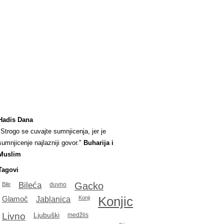
Hadis Dana
"Strogo se cuvajte sumnjicenja, jer je
sumnjicenje najlazniji govor."
Buharija i
Muslim
Tagovi
Bileća
Gacko
Bile
duvno
Konjic
Glamoč
Jablanica
Konji
Livno
Ljubuški
medžlis