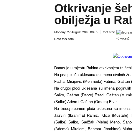
Otkrivanje š
obilježja u Ra
Monday, 27 August 2018 08:05
font size
(0 votes)
Rate this item
Danas je u mjestu Rabina otkrivanjem tri še
Na prvoj ploča uklesana su imena civilnih žrt
Fadila, Mičijević (Mehmeda) Fatima, Gaštan
Na drugoj ploči uklesana su imena poginulih
Salko, Gaštan (Derve) Esad, Gaštan (Mumina
(Salke) Adem i Gaštan (Omera) Elvir.
Na trećoj spomen ploči uklesana su imena: 
Jazvin (Ibrahima) Ramiz, Klico (Mustafe)
(Salke) Salko, Sadžak (Mehe) Meho, Šahović
(Adema) Miralem, Behram (Ibrahima) Muha