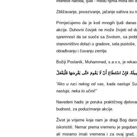
interese naroda, ljudi - među njima mora biti 
Zbližavanje, povezivanje, jačanje safova su n
Primjećujemo da je kod mnogih ljudi danas 
akcije. Duhovni čovjek ne može živjeti od d
spremnost da se suoče sa životom, sa probl
stanovništvo dolazi u gradove, sela pustoše
obrađivanju i čuvanju zemlje.
Božiji Poslanik, Muhammed, s.a.v.s, je rekao
يلَةٌ، فَإِنْ اسْتَطَاعَ أَنْ لَا يَقُومَ حَتَّى يَغْرِسَهَا فَلْيَفْعَلْ
“Ako u ruci nekog od vas, kada nastupi Sud
nastupi, neka to učini!”
Navedeni hadis je poruka praktičnog djelov
budnost, za poduzimanje akcije.
Život je vrijeme koje nam je dragi Bog dar
iskoristiti. Nemar prema vremenu je poguba
ali moramo imati vremena i za ovaj grad,