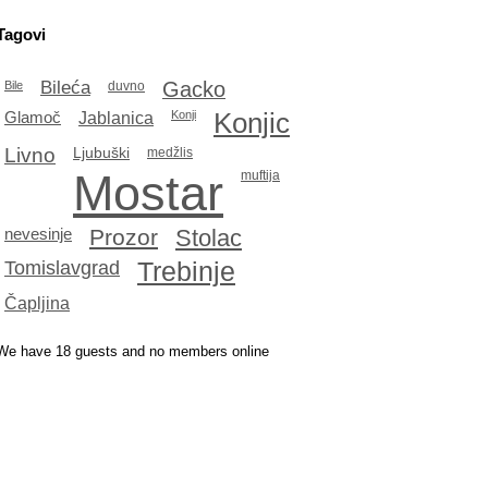
Tagovi
Bileća
Gacko
Bile
duvno
Konjic
Glamoč
Jablanica
Konji
Livno
Ljubuški
medžlis
Mostar
muftija
Prozor
Stolac
nevesinje
Tomislavgrad
Trebinje
Čapljina
We have 18 guests and no members online