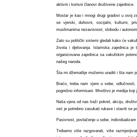
aktivni i korisni članovi društvene zajednice.
Mostar je kao i mnogi drugi gradovi u ovoj ze
se vjerski, duhovni, socijalni, kulturni, p
muslimanima nezavisnost, slobodu i autonomiju
Zato su politički sistemi gledali kako će vak
života i djelovanja. Islamska zajednica je
organizovana zajednica sa vakufskim potencij
našeg naroda.
Šta mi džematlije možemo uraditi i šta nam je
Braćo, treba nam vjere u sebe, odlučnosti, 
pogrešno informisani. Mnoštvo je medija koji
Naša vjera od nas traži pokret, akciju, društv
već je potrebno zasukati rukave i staviti se po
Pasivnost, povlačenje u sebe, individualizam
Trebamo više razgovarati, više razmjenjiva