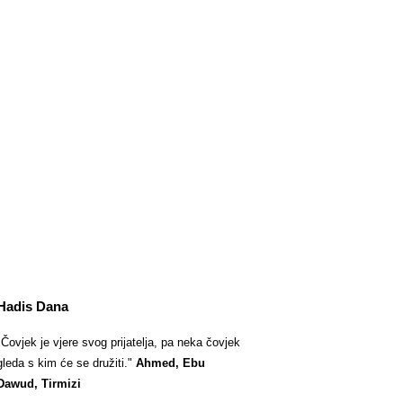
Hadis Dana
‎"Čovjek je vjere svog prijatelja, pa neka čovjek
gleda s kim će se družiti."
Ahmed, Ebu
Dawud, Tirmizi