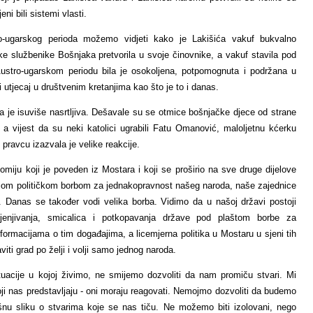
ni bili sistemi vlasti.
ro-ugarskog perioda možemo vidjeti kako je Lakišića vakuf bukvalno
ke službenike Bošnjaka pretvorila u svoje činovnike, a vakuf stavila pod
Austro-ugarskom periodu bila je osokoljena, potpomognuta i podržana u
 utjecaj u društvenim kretanjima kao što je to i danas.
la je isuviše nasrtljiva. Dešavale su se otmice bošnjačke djece od strane
 a vijest da su neki katolici ugrabili Fatu Omanović, maloljetnu kćerku
ravcu izazvala je velike reakcije.
miju koji je poveden iz Mostara i koji se proširio na sve druge dijelove
njom političkom borbom za jednakopravnost našeg naroda, naše zajednice
i. Danas se također vodi velika borba. Vidimo da u našoj državi postoji
enjivanja, smicalica i potkopavanja države pod plaštom borbe za
formacijama o tim događajima, a licemjerna politika u Mostaru u sjeni tih
iti grad po želji i volji samo jednog naroda.
ituacije u kojoj živimo, ne smijemo dozvoliti da nam promiču stvari. Mi
i nas predstavljaju - oni moraju reagovati. Nemojmo dozvoliti da budemo
nu sliku o stvarima koje se nas tiču. Ne možemo biti izolovani, nego