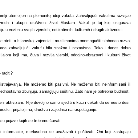
mlji utemeljen na plemenitoj ideji vakufa. Zahvaljujući vakufima razvijao
rivredni i ukupni društveni život Mostara. Vakuf je taj koji osigurava
 u vođenju svojih vjerskih, edukativnih, kulturnih i drugih aktivnosti.
ufe oteti, a Islamskoj zajednici i muslimanima onemogućiti slobodan razvoj
 tada zahvaljujući vakufu bila snažna i nezavisna. Tako i danas dobro
alom koji ima, čuva i razvija vjerski, odgojno-obrazovni i kulturni život
 raditi?
istrajavanja. Ne možemo biti pasivni. Ne možemo biti neinformisani ili
 jednostavno zbunjuju, zamagljuju suštinu. Zato nam je potrebna budnost.
eni aktivizam. Nije dovoljno samo sjediti u kući i čekati da se nešto desi,
rodici, prijateljima, društvu i zajednici na raspolaganje.
 su pojave kojih se trebamo čuvati.
ti informacije, međusobno se uvažavati i poštivati. Oni koji zastupaju