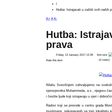
/
Hutba: Istrajavati u zaštiti svih naših 
A+
A
A-
Hutba: Istrajav
prava
Friday, 13 January 2017 13:38
font size
(0 votes)
Rate this item
Allahu Svevišnjem zahvaljujemo na svekoli
vjerovjesnika Muhammeda, a.s., njegovu časn
i čestite ljude koji istrajavaju u vjeri i dobr
Radovi koji se provode u centru grada Mostar
muslimana, pokopavanih na tom lokalitetu ko