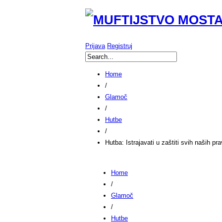
Prijava
Registruj
Home
/
Glamoč
/
Hutbe
/
Hutba: Istrajavati u zaštiti svih naših pr
Home
/
Glamoč
/
Hutbe