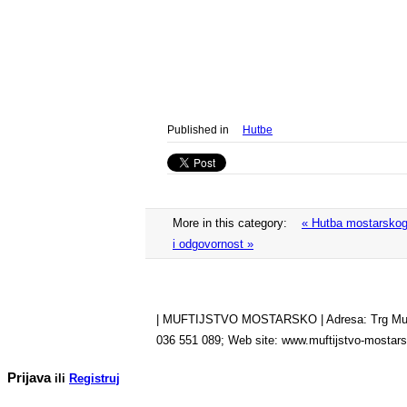
Published in
Hutbe
More in this category:
« Hutba mostarskog 
i odgovornost »
| MUFTIJSTVO MOSTARSKO | Adresa: Trg Musala 
036 551 089; Web site: www.muftijstvo-mosta
Prijava
ili
Registruj