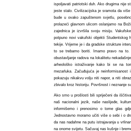
ispoljavati patriotski duh. Ako drugima nije 
jeste stalo. Civilizacijska je sramota da više
bude u ovako zapuštenom svjetlu, posebno 
prolazeći glavnom ulicom oslanjamo na Boži
zajednica je izvršila svoju misiju. Vakufsk
potpuno novi vakufski objekti Studentskog h
tekije. Vrijeme je i da gradske strukture int
to se trebamo boriti. Imamo pravo na to. 
obustavljanje radova na lokalitetu nekadašnje
arheološko istraživanje kako bi se na tom
mezarluka. Začuđujuća je neinformisanost i
pokazuju nikakvu volju niti napor, a niti obra
zbivalo kroz historiju. Površnost i neznanje 
Ako smo u prošlosti bili spriječeni da iščit
naš nacionalni jezik, naše naslijeđe, kult
informišemo i prenosimo o tome glas gdj
Jednostavno moramo učiti više o sebi i o dr
da nas nadahne na putu istrajavanja u vrli
na onome svijetu. Sačuvaj nas kušnje i breme