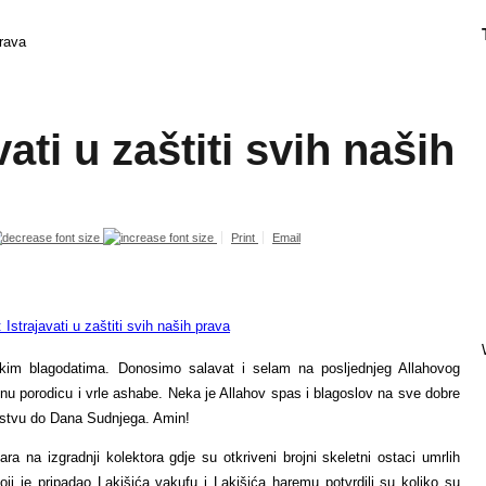
prava
ati u zaštiti svih naših
Print
Email
kim blagodatima. Donosimo salavat i selam na posljednjeg Allahovog
u porodicu i vrle ashabe. Neka je Allahov spas i blagoslov na sve dobre
očinstvu do Dana Sudnjega. Amin!
a na izgradnji kolektora gdje su otkriveni brojni skeletni ostaci umrlih
ji je pripadao Lakišića vakufu i Lakišića haremu potvrdili su koliko su