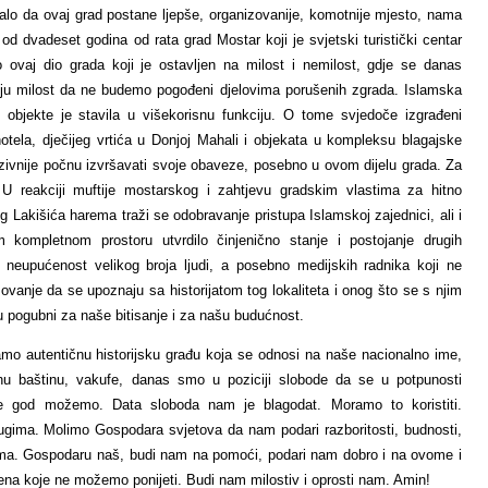
stalo da ovaj grad postane ljepše, organizovanije, komotnije mjesto, nama
 od dvadeset godina od rata grad Mostar koji je svjetski turistički centar
ovaj dio grada koji je ostavljen na milost i nemilost, gdje se danas
ju milost da ne budemo pogođeni djelovima porušenih zgrada. Islamska
e objekte je stavila u višekorisnu funkciju. O tome svjedoče izgrađeni
otela, dječijeg vrtića u Donjoj Mahali i objekata u kompleksu blagajske
enzivnije počnu izvršavati svoje obaveze, posebno u ovom dijelu grada. Za
U reakciji muftije mostarskog i zahtjevu gradskim vlastima za hitno
g Lakišića harema traži se odobravanje pristupa Islamskoj zajednici, ali i
 kompletnom prostoru utvrdilo činjenično stanje i postojanje drugih
 neupućenost velikog broja ljudi, a posebno medijskih radnika koji ne
zovanje da se upoznaju sa historijatom tog lokaliteta i onog što se s njim
su pogubni za naše bitisanje i za našu budućnost.
ivamo autentičnu historijsku građu koja se odnosi na naše nacionalno ime,
urnu baštinu, vakufe, danas smo u poziciji slobode da se u potpunosti
e god možemo. Data sloboda nam je blagodat. Moramo to koristiti.
ugima. Molimo Gospodara svjetova da nam podari razboritosti, budnosti,
nama. Gospodaru naš, budi nam na pomoći, podari nam dobro i na ovome i
na koje ne možemo ponijeti. Budi nam milostiv i oprosti nam. Amin!