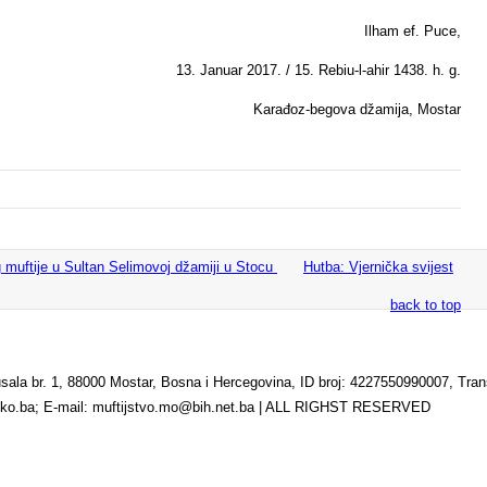
Ilham ef. Puce,
13. Januar 2017. / 15. Rebiu-l-ahir 1438. h. g.
Karađoz-begova džamija, Mostar
muftije u Sultan Selimovoj džamiji u Stocu
Hutba: Vjernička svijest
back to top
br. 1, 88000 Mostar, Bosna i Hercegovina, ID broj: 4227550990007, Transa
rsko.ba; E-mail: muftijstvo.mo@bih.net.ba | ALL RIGHST RESERVED