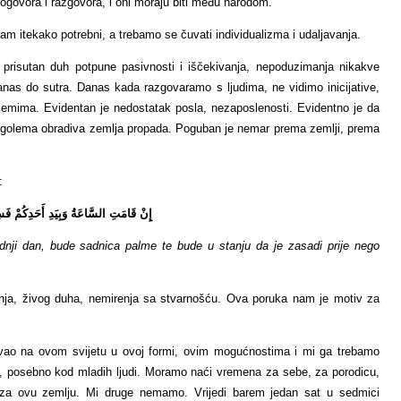
dogovora i razgovora, i oni moraju biti među narodom.
am itekako potrebni, a trebamo se čuvati individualizma i udaljavanja.
prisutan duh potpune pasivnosti i iščekivanja, nepoduzimanja nikakve
anas do sutra. Danas kada razgovaramo s ljudima, ne vidimo inicijative,
emima. Evidentan je nedostatak posla, nezaposlenosti. Evidentno je da
, golema obradiva zemlja propada. Poguban je nemar prema zemlji, prema
:
إِنْ قَامَتِ السَّاعَةُ وَبِيَدِ أَحَدِكُمْ فَسِ
nji dan, bude sadnica palme te bude u stanju da je zasadi prije nego
anja, živog duha, nemirenja sa stvarnošću. Ova poruka nam je motiv za
ovao na ovom svijetu u ovoj formi, ovim mogućnostima i mi ga trebamo
n, posebno kod mladih ljudi. Moramo naći vremena za sebe, za porodicu,
 za ovu zemlju. Mi druge nemamo. Vrijedi barem jedan sat u sedmici