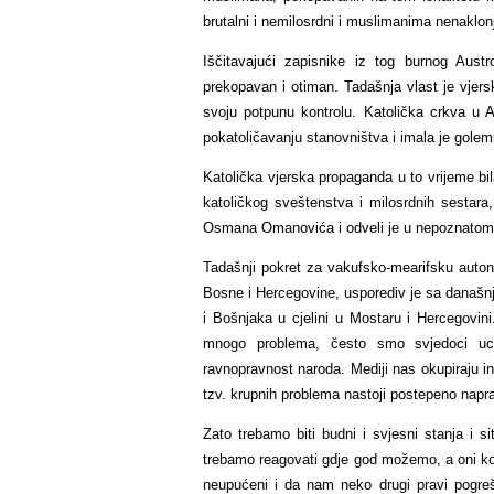
brutalni i nemilosrdni i muslimanima nenaklonje
Iščitavajući zapisnike iz tog burnog Aust
prekopavan i otiman. Tadašnja vlast je vjers
svoju potpunu kontrolu. Katolička crkva u 
pokatoličavanju stanovništva i imala je golemi
Katolička vjerska propaganda u to vrijeme bi
katoličkog sveštenstva i milosrdnih sestara,
Osmana Omanovića i odveli je u nepoznatom p
Tadašnji pokret za vakufsko-mearifsku autono
Bosne i Hercegovine, usporediv je sa današ
i Bošnjaka u cjelini u Mostaru i Hercegovin
mnogo problema, često smo svjedoci ucj
ravnopravnost naroda. Mediji nas okupiraju in
tzv. krupnih problema nastoji postepeno naprav
Zato trebamo biti budni i svjesni stanja i s
trebamo reagovati gdje god možemo, a oni koj
neupućeni i da nam neko drugi pravi pogreš