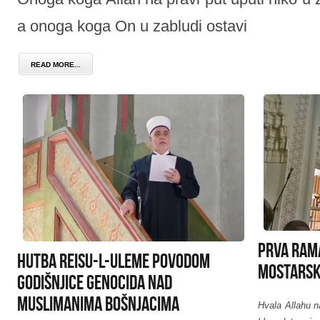
a onoga koga On u zabludi ostavi
READ MORE...
Prva ram
Hutba Reisu-l-uleme povodom
mostarsk
godišnjice Genocida nad
muslimanima Bošnjacima
Hvala Allahu n