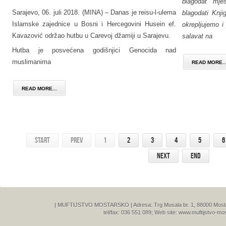
blagodat mj
Sarajevo, 06. juli 2018. (MINA) – Danas je reisu-l-ulema
blagodati Knj
Islamske zajednice u Bosni i Hercegovini Husein ef.
okrepljujemo i
Kavazović održao hutbu u Carevoj džamiji u Sarajevu.
salavat na
Hutba je posvećena godišnjici Genocida nad
muslimanima
READ MORE..
READ MORE...
Start
Prev
1
2
3
4
5
6
Next
End
| MUFTIJSTVO MOSTARSKO | Adresa: Trg Musala br. 1, 88000 Mostar,
tel/fax: 036 551 089; Web site: www.muftijstvo-