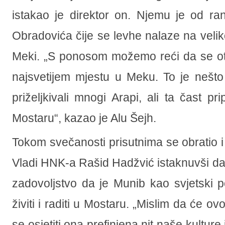
istakao je direktor on. Njemu je od ra
Obradovića čije se levhe nalaze na veli
Meki. „S ponosom možemo reći da se ot
najsvetijem mjestu u Meku. To je nešto
priželjkivali mnogi Arapi, ali ta čast p
Mostaru“, kazao je Alu Šejh.
Tokom svečanosti prisutnima se obratio i
Vladi HNK-a Rašid Hadžvić istaknuvši d
zadovoljstvo da je Munib kao svjetski p
živiti i raditi u Mostaru. „Mislim da će ov
se osjetiti ona prefinjena nit naše kultur