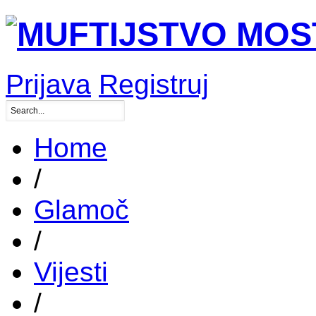
Prijava
Registruj
Home
/
Glamoč
/
Vijesti
/