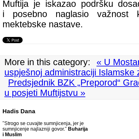
Muftija je
iskazao podršku dos
i
posebno naglasio važnost kv
mektebske nastave.
More in this category:
« U Mosta
uspješnoj administraciji Islamske
Predsjednik BZK „Preporod“ Gra
u posjeti Muftijstvu »
Hadis Dana
"Strogo se cuvajte sumnjicenja, jer je
sumnjicenje najlazniji govor."
Buharija
i Muslim