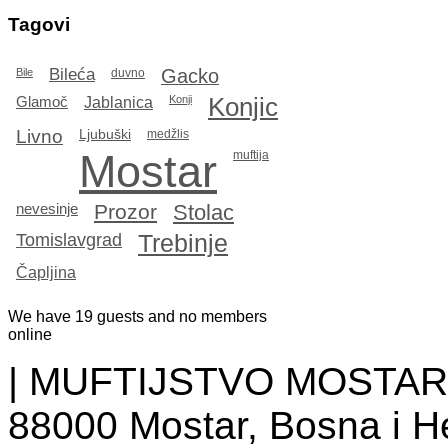
Tagovi
Bileća
Gacko
Bile
duvno
Konjic
Glamoč
Jablanica
Konji
Livno
Ljubuški
medžlis
Mostar
muftija
Prozor
Stolac
nevesinje
Tomislavgrad
Trebinje
Čapljina
We have 19 guests and no members
online
| MUFTIJSTVO MOSTARSKO
88000 Mostar, Bosna i He