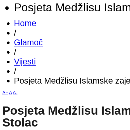
Posjeta Medžlisu Isla
Home
/
Glamoč
/
Vijesti
/
Posjeta Medžlisu Islamske zaje
A+
A
A-
Posjeta Medžlisu Isla
Stolac