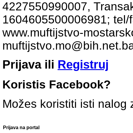
4227550990007, Transakc
1604605500006981; tel/f
www.muftijstvo-mostarsko
muftijstvo.mo@bih.net
Prijava
ili
Registruj
Koristis Facebook?
Možes koristiti isti nalog 
Prijava na portal