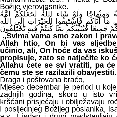
Božije vjerovjesnike.
 وَمِنْهَاجًا وَلَوْ شَاء اللَّهُ لَجَعَلَكُمْ أُمَّةً
فِي مَا آتَاكُم فَاسْتَبِقُوا الْخَيْرَاتِ إِلَى اللَّه
مْ جَمِيعًا فَيُنَبِّئُكُم بِمَا كُنتُمْ فِيهِ تَخْتَلِفُونَ
„Svima vama smo zakon i pravac
Allah htio, On bi vas sljedbe
učinio, ali, On hoće da vas isk
propisuje, zato se natječite ko ć
Allahu ćete se svi vratiti, pa 
čemu ste se razilazili obavjestiti
Draga i poštovana braćo,
Mjesec decembar je period u koje
zadnjih godina, skoro u isto vr
kršćani prisjećaju i obilježavaju r
i posljednjeg Božijeg poslanika, 
a.s. I jedan i drugi predstavljaju