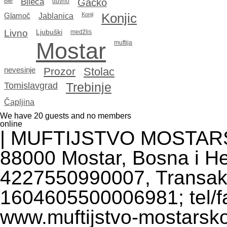
Bileća
Gacko
Bile
duvno
Konjic
Glamoč
Jablanica
Konji
Livno
Ljubuški
medžlis
Mostar
muftija
Prozor
Stolac
nevesinje
Tomislavgrad
Trebinje
Čapljina
We have 20 guests and no members
online
| MUFTIJSTVO MOSTARSKO
88000 Mostar, Bosna i He
4227550990007, Transakc
1604605500006981; tel/fa
www.muftijstvo-mostarsko