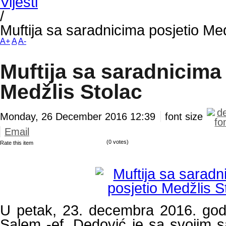
Vijesti
/
Muftija sa saradnicima posjetio Med
A+
A
A-
Muftija sa saradnicima
Medžlis Stolac
Monday, 26 December 2016 12:39
font size
Email
(0 votes)
Rate this item
U petak, 23. decembra 2016. godi
Salem -ef. Dedović je sa svojim 