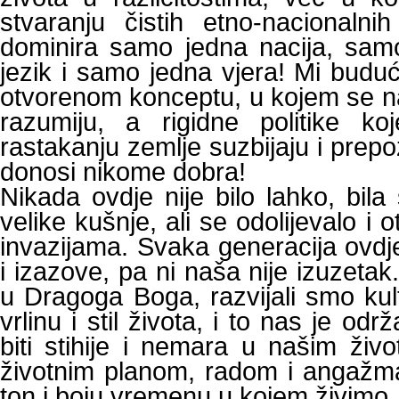
stvaranju čistih etno-nacionalni
dominira samo jedna nacija, sam
jezik i samo jedna vjera! Mi budu
otvorenom konceptu, u kojem se nar
razumiju, a rigidne politike ko
rastakanju zemlje suzbijaju i prep
donosi nikome dobra!
Nikada ovdje nije bilo lahko, bila
velike kušnje, ali se odolijevalo i 
invazijama. Svaka generacija ovd
i izazove, pa ni naša nije izuzetak
u Dragoga Boga, razvijali smo kult
vrlinu i stil života, i to nas je od
biti stihije i nemara u našim živ
životnim planom, radom i angažm
ton i boju vremenu u kojem živimo.