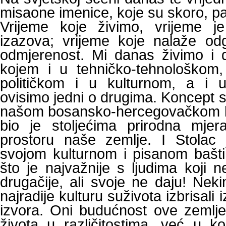
misaone imenice, koje su skoro, p
Vrijeme koje živimo, vrijeme je
izazova; vrijeme koje nalaže od
odmjerenost. Mi danas živimo i d
kojem i u tehničko-tehnološkom,
političkom i u kulturnom, a i 
ovisimo jedni o drugima. Koncept su
našom bosansko-hercegovačkom ku
bio je stoljećima prirodna mjer
prostoru naše zemlje. I Stolac 
svojom kulturnom i pisanom bašt
što je najvažnije s ljudima koji 
drugačije, ali svoje ne daju! Nek
najradije kulturu suživota izbrisali
izvora. Oni budućnost ove zemlj
života u različitostima, već u kon