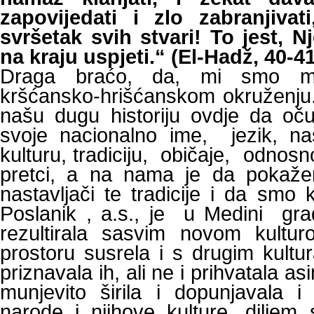
zapovijedati i zlo zabranjiva
svršetak svih stvari! To jest, 
na kraju uspjeti.“ (El-Hadž, 40-41
Draga braćo, da, mi smo mu
kršćansko-hrišćanskom okruženju.
našu dugu historiju ovdje da oču
svoje nacionalno ime, jezik, na
kulturu, tradiciju, običaje, odnosno
pretci, a na nama je da pokaž
nastavljači te tradicije i da smo 
Poslanik , a.s., je u Medini gra
rezultirala sasvim novom kult
prostoru susrela i s drugim kultur
priznavala ih, ali ne i prihvatala as
munjevito širila i dopunjavala i
narode i njihove kulture, diljem