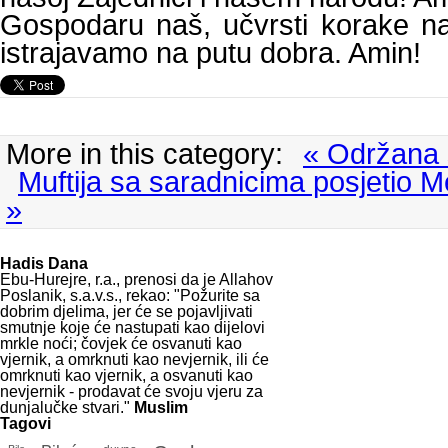
Gospodaru naš, učvrsti korake n
istrajavamo na putu dobra. Amin!
More in this category:
« Održana 
Muftija sa saradnicima posjetio 
»
Hadis Dana
Ebu-Hurejre, r.a., prenosi da je Allahov
Poslanik, s.a.v.s., rekao: "Požurite sa
dobrim djelima, jer će se pojavljivati
smutnje koje će nastupati kao dijelovi
mrkle noći; čovjek će osvanuti kao
vjernik, a omrknuti kao nevjernik, ili će
omrknuti kao vjernik, a osvanuti kao
nevjernik - prodavat će svoju vjeru za
dunjalučke stvari."
Muslim
Tagovi