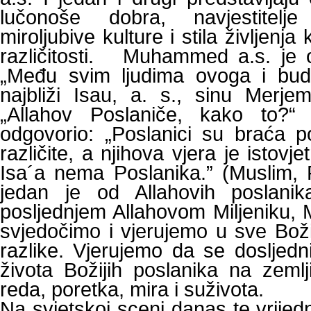
lučonoše dobra, navjestitelje
miroljubive kulture i stila življenja
različitosti. Muhammed a.s. je o
„Među svim ljudima ovoga i bud
najbliži Isau, a. s., sinu Merje
„Allahov Poslaniče, kako to?“
odgovorio: „Poslanici su braća p
različite, a njihova vjera je istov
Isa´a nema Poslanika.” (Muslim, F
jedan je od Allahovih poslanika
posljednjem Allahovom Miljeniku,
svjedočimo i vjerujemo u sve Boži
razlike. Vjerujemo da se dosljedn
života Božijih poslanika na zeml
reda, poretka, mira i suživota.
Na svjetskoj sceni danas te vrije