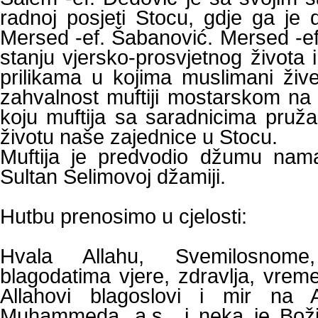
radnoj posjeti Stocu, gdje ga je
Mersed -ef. Šabanović. Mersed -ef. 
stanju vjersko-prosvjetnog života
prilikama u kojima muslimani živ
zahvalnost muftiji mostarskom na b
koju muftija sa saradnicima pruž
životu naše zajednice u Stocu.
Muftija je predvodio džumu nam
Sultan Selimovoj džamiji.
Hutbu prenosimo u cjelosti:
Hvala Allahu, Svemilosnome
blagodatima vjere, zdravlja, vrem
Allahovi blagoslovi i mir na A
Muhammeda, a.s., i neka je Boži