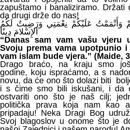
zapuštamo i banaliziramo. Držati
da drugi drže do nas!
ُمْ وَأَتْمَمْتُ عَلَيْكُمْ نِعْمَتِي وَرَضِيتُ لَكُمُ
الإِسْلامَ دِينًا
“Danas sam vam vašu vjeru us
Svoju prema vama upotpunio i
vam islam bude vjera.” (Maide, 3
Drago braćo, na kraju smo još
godine, koju ispraćamo, a s nado
novu, da će ono što dolazi biti bolj
i s čime smo bili iskušani, i d
ostvariti ono što je naš cilj; j
politička prava koja nam kao 
pripadaju! Neka Dragi Bog udruž
Svoj blagoslov u onome što je d
našoj Zajednici i našem narodu! Am