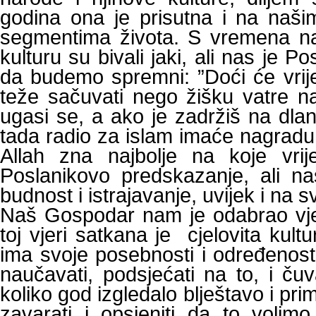
godina ona je prisutna i na naši
segmentima života. S vremena na
kulturu su bivali jaki, ali nas je P
da budemo spremni: ”Doći će vrij
teže sačuvati nego žišku vatre n
ugasi se, a ako je zadržiš na dla
tada radio za islam imaće nagrad
Allah zna najbolje na koje vr
Poslanikovo predskazanje, ali n
budnost i istrajavanje, uvijek i na
Naš Gospodar nam je odabrao vjer
toj vjeri satkana je cjelovita kult
ima svoje posebnosti i određenosti
naučavati, podsjećati na to, i čuva
koliko god izgledalo blještavo i pri
zavarati i opsjeniti da to volimo