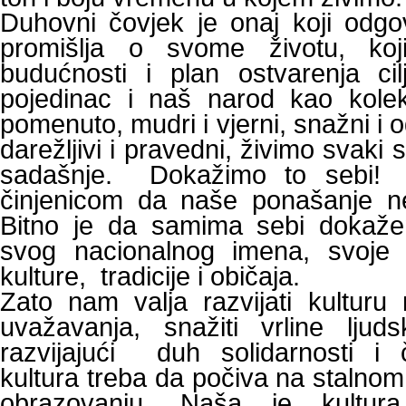
Duhovni čovjek je onaj koji odgo
promišlja o svome životu, koji
budućnosti i plan ostvarenja ci
pojedinac i naš narod kao kolek
pomenuto, mudri i vjerni, snažni i od
darežljivi i pravedni, živimo svaki 
sadašnje. Dokažimo to sebi!
činjenicom da naše ponašanje neć
Bitno je da samima sebi dokaž
svog nacionalnog imena, svoje v
kulture, tradicije i običaja.
Zato nam valja razvijati kultur
uvažavanja, snažiti vrline ljuds
razvijajući duh solidarnosti i 
kultura treba da počiva na stalnom
obrazovanju. Naša je kultu