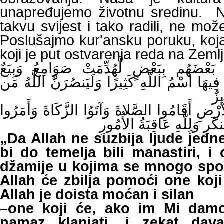
unapređujemo životnu sredinu. Ne
takvu svijest i tako radili, ne mo
Poslušajmo kur'ansku poruku, koj
koji je put ostvarenja reda na Zemlji
َ بَعْضَهُم بِبَعْضٍ لَّهُدِّمَتْ صَوَامِعُ وَبِيَعٌ
ِيهَا اسْمُ اللَّهِ كَثِيرًا وَلَيَنصُرَنَّ اللَّهُ مَن
يزٌ
أَرْضِ أَقَامُوا الصَّلاةَ وَآتَوُا الزَّكَاةَ وَأَمَرُوا
َرِ وَلِلَّهِ عَاقِبَةُ الأُمُورِ
„Da Allah ne suzbija ljude jedn
bi do temelja bili manastiri, i 
džamije u kojima se mnogo spo
Allah će zbilja pomoći one ko
Allah je doista moćan i silan
–one koji će, ako im Mi damo 
namaz klanjati, i zekat dava