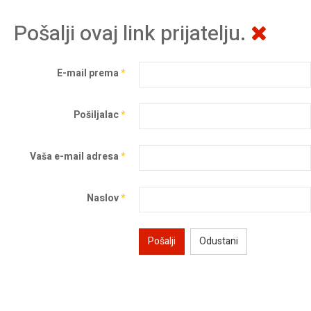
Pošalji ovaj link prijatelju.
E-mail prema
*
Pošiljalac
*
Vaša e-mail adresa
*
Naslov
*
Pošalji
Odustani