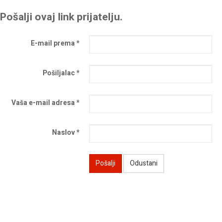
Pošalji ovaj link prijatelju.
E-mail prema
*
Pošiljalac
*
Vaša e-mail adresa
*
Naslov
*
Pošalji
Odustani