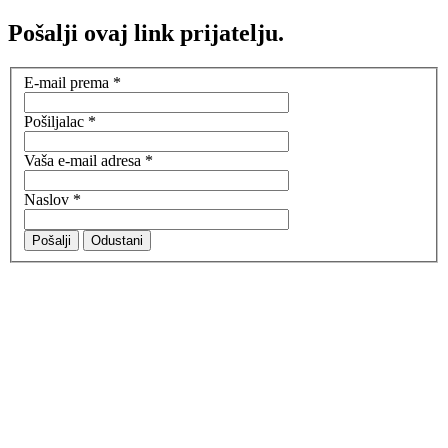
Pošalji ovaj link prijatelju.
E-mail prema
*
Pošiljalac
*
Vaša e-mail adresa
*
Naslov
*
Pošalji
Odustani