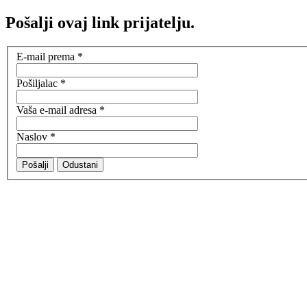
Pošalji ovaj link prijatelju.
E-mail prema
*
Pošiljalac
*
Vaša e-mail adresa
*
Naslov
*
Pošalji
Odustani