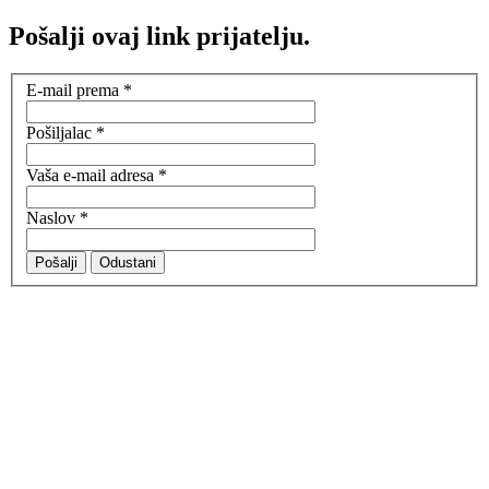
Pošalji ovaj link prijatelju.
E-mail prema
*
Pošiljalac
*
Vaša e-mail adresa
*
Naslov
*
Pošalji
Odustani