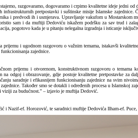
stajemo, razgovaramo, dogovaramo i crpimo kvalitetne ideje jedni od dr
nfrastrukturnih pretpostavki i suštinske misije Islamske zajednice. Če
rnika i predvodi ih i usmjerava. Upravljanje vakufom u Mostarskom mufti
ristio sam i da muftiji Dedoviću iskažem podršku za sav trud i zala
ija, pogotovo kada je u pitanju nelegalna izgradnja i isticanje isključ
na prijemu i ugodnom razgovoru o važnim temama, istakavši kvalitetne 
 funkcionisanja zajednice.
čnom prijemu i otvorenom, konstruktivnom razgovoru o temama koj
na odgoj i obrazovanje, gdje postoje kvalitetne pretpostavke za daljn
čanju saradnje i efikasnijem funkcionisanju zajednice na svim nivoim
zajednice. Također smo se dotakli i određenih procesa u Islamskoj zaj
 viziji za budućnost.” – izjavio je muftija Dedović.
žić i Nazif-ef. Horozović, te saradnici muftije Dedovića Ilham-ef. Puce, 