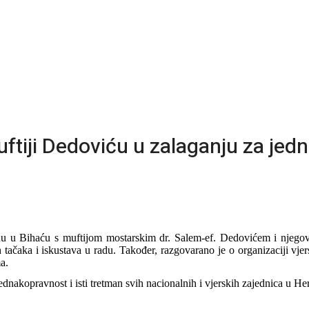
ftiji Dedoviću u zalaganju za je
u u Bihaću s muftijom mostarskim dr. Salem-ef. Dedovićem i njegovi
 tačaka i iskustava u radu. Također, razgovarano je o organizaciji vje
a.
ednakopravnost i isti tretman svih nacionalnih i vjerskih zajednica u H