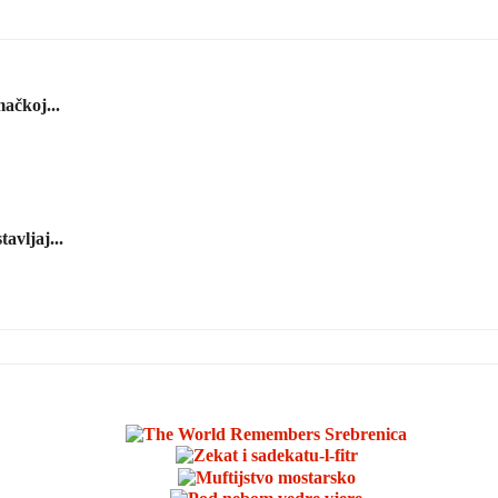
ačkoj...
avljaj...