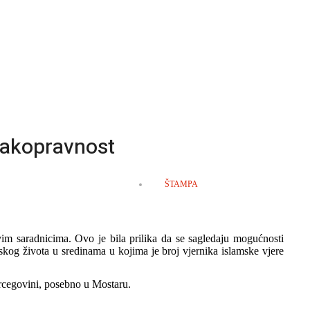
dnakopravnost
EMPTY
ŠTAMPA
m saradnicima. Ovo je bila prilika da se sagledaju mogućnosti
rskog života u sredinama u kojima je broj vjernika islamske vjere
ercegovini, posebno u Mostaru.