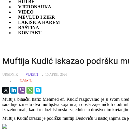
HUTBE
VJERONAUKA
VIDEO
MEVLUD I ZIKR
LAKIŠIĆA HAREM
BAŠTINA
KONTAKT
Muftija Kudić iskazao podršku mu
UREDNIK
VIJESTI
15 APRIL 2026
E-MAIL
Muftija bihaćki hafiz Mehmed-ef. Kudić razgovarao je u svom ured
saradnje između dva muftijstva koja imaju dosta zajedničkih dodirnih
izuzetno mali, kao i o ulozi Islamske zajednice u društvenim kretanjim
Muftija Kudić izrazio je podršku muftiji Dedoviću u nastojanjima za j