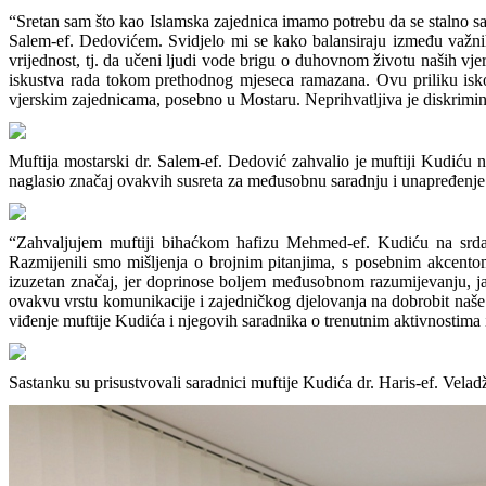
“Sretan sam što kao Islamska zajednica imamo potrebu da se stalno sa
Salem-ef. Dedovićem. Svidjelo mi se kako balansiraju između važnih i
vrijednost, tj. da učeni ljudi vode brigu o duhovnom životu naših vje
iskustva rada tokom prethodnog mjeseca ramazana. Ovu priliku isko
vjerskim zajednicama, posebno u Mostaru. Neprihvatljiva je diskriminac
Muftija mostarski dr. Salem-ef. Dedović zahvalio je muftiji Kudiću 
naglasio značaj ovakvih susreta za međusobnu saradnju i unapređenje
“Zahvaljujem muftiji bihaćkom hafizu Mehmed-ef. Kudiću na srda
Razmijenili smo mišljenja o brojnim pitanjima, s posebnim akcentom 
izuzetan značaj, jer doprinose boljem međusobnom razumijevanju, ja
ovakvu vrstu komunikacije i zajedničkog djelovanja na dobrobit naše 
viđenje muftije Kudića i njegovih saradnika o trenutnim aktivnostima i
Sastanku su prisustvovali saradnici muftije Kudića dr. Haris-ef. Velad