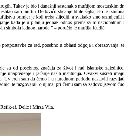
ugih. Takav je bio i današnji sastanak s muftijom mostarskim dr.
stitao sam muftiji Dedoviću sticanje titule šejha, što je iznimna
jstvu primjer je koji treba slijediti, a svakako smo razmijenili i
ganje kada je u pitanju jednak odnos prema svim nacionalnim i
ivih simbola jednog naroda.” – poručio je muftija Kudić.
pretpostavke za rad, posebno u oblasti odgoja i obrazovanja, te
e su od posebnog značaja za život i rad Islamske zajednice.
je unapređenje i jačanje naših institucija. Ovakvi susreti imaju
a. Uvjeren sam da ćemo i u narednom periodu nastaviti razvijati
ednici te razgovarali o njima, pri čemu sam sa zadovoljstvom čuo
Refik-ef. Delić i Mirza Vila.