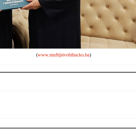
(
www.muftijstvobihacko.ba
)