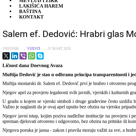
MEVLUD I ZIKR
LAKIŠIĆA HAREM
BAŠTINA
KONTAKT
Salem ef. Dedović: Hrabri glas M
UREDNIK
VIJESTI
31 MART 2026
Ličnost dana Dnevnog Avaza
Muftija Dedović je stao u odbranu principa transparentnosti i 
Muftija mostarski dr. Salem ef. Dedović prvi je hrabro i otvoreno pro
Njegov apel za provjeru legalnosti svih javnih, vjerskih i kulturnih g
U gradu u kojem se vjerski simboli i druge građevine često uzdižu b
Važno je naglasiti da je ovaj apel uputio bez obzira na vjersku pripadn
Njegov javni istup, kojim poziva nadležne institucije na provjeru i p
spreman djelovati otvoreno i odgovorno, bez obzira na pritiske ili kon
Njegova poruka je jasna - zakon i pravila moraju važiti za sve, a hrab