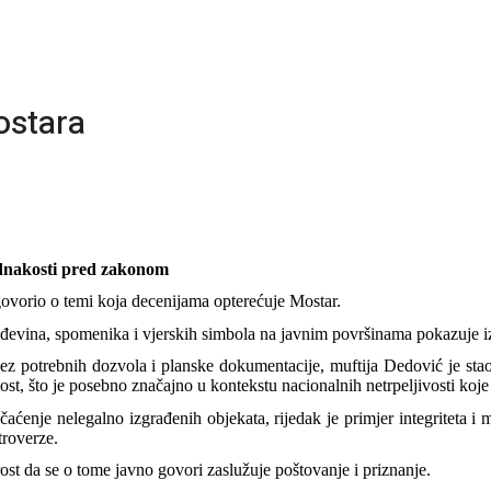
ostara
jednakosti pred zakonom
govorio o temi koja decenijama opterećuje Mostar.
rađevina, spomenika i vjerskih simbola na javnim površinama pokazuje iz
ez potrebnih dozvola i planske dokumentacije, muftija Dedović je stao
ost, što je posebno značajno u kontekstu nacionalnih netrpeljivosti koje
ečaćenje nelegalno izgrađenih objekata, rijedak je primjer integriteta
troverze.
rost da se o tome javno govori zaslužuje poštovanje i priznanje.