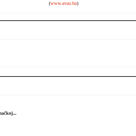
(
www.avaz.ba
)
ačkoj...