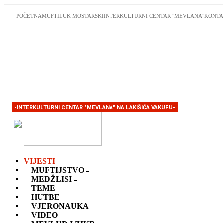
POČETNA
MUFTILUK MOSTARSKI
INTERKULTURNI CENTAR "MEVLANA"
KONTA
-INTERKULTURNI CENTAR "MEVLANA" NA LAKIŠIĆA VAKUFU-
VIJESTI
MUFTIJSTVO
MEDŽLISI
TEME
HUTBE
VJERONAUKA
VIDEO