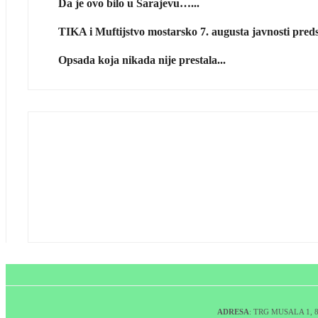
Da je ovo bilo u Sarajevu…...
TIKA i Muftijstvo mostarsko 7. augusta javnosti predst
Opsada koja nikada nije prestala...
ADRESA
: TRG MUSALA 1,