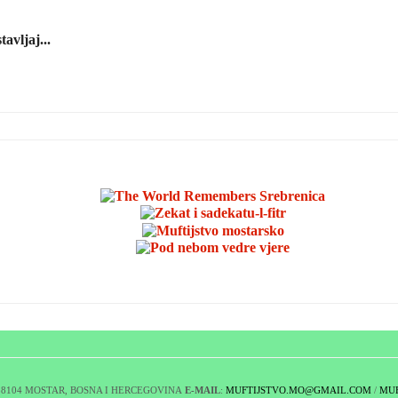
avljaj...
 88104 MOSTAR, BOSNA I HERCEGOVINA
E-MAIL
:
MUFTIJSTVO.MO@GMAIL.COM
/
MUF