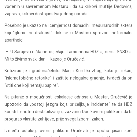
vođenih u savremenom Mostaru i da su krikovi muftije Dedovića,
zapravo, krikovi dostojanstva jednog naroda.
Posebno je ukazao na licemjernost domaćih i međunarodnih aktera
koji "glume neutralnost" dok se u Mostaru sprovodi neformalni
apartheid.
– U Sarajevu ništa ne osjećaju. Tamo nema HDZ-a, nema SNSD-a.
Mi to živimo svaki dan – kazao je Oručević.
Kritizirao je i gradonačelnika Marija Kordića zbog, kako je rekao,
"islomofobične retorike" i zaštite nelegalne gradnje, tvrdeći da on
"štiti one koji nemaju papire".
Na pitanje o mogućnosti eskalacije odnosa u Mostar, Oručević je
upozorio da „postoji jezgra koja priželjkuje incidente“ te da HDZ
koristi trenutnu destabilizaciju, izazvanu Dodikovom politikom, da bi
progurao vlastite zahtjeve, prije svega Izborni zakon.
Između ostalog, ovom prilikom Oručević je uputio jasan apel