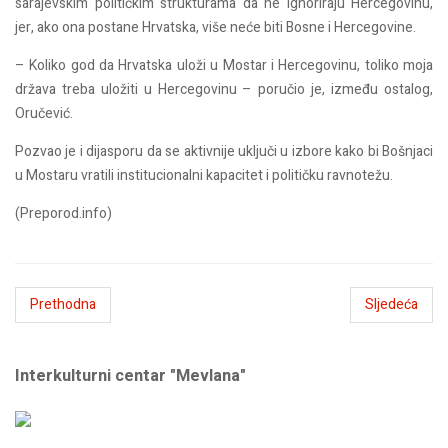
sarajevskim političkim strukturama da ne ignoriraju Hercegovinu,
jer, ako ona postane Hrvatska, više neće biti Bosne i Hercegovine.
– Koliko god da Hrvatska uloži u Mostar i Hercegovinu, toliko moja
država treba uložiti u Hercegovinu – poručio je, između ostalog,
Oručević.
Pozvao je i dijasporu da se aktivnije uključi u izbore kako bi Bošnjaci
u Mostaru vratili institucionalni kapacitet i političku ravnotežu.
(Preporod.info)
Prethodna
Sljedeća
Interkulturni centar "Mevlana"