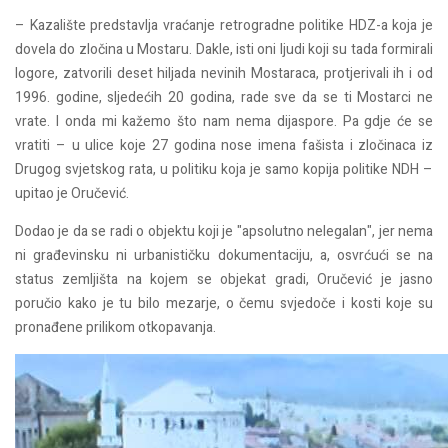
– Kazalište predstavlja vraćanje retrogradne politike HDZ-a koja je
dovela do zločina u Mostaru. Dakle, isti oni ljudi koji su tada formirali
logore, zatvorili deset hiljada nevinih Mostaraca, protjerivali ih i od
1996. godine, sljedećih 20 godina, rade sve da se ti Mostarci ne
vrate. I onda mi kažemo što nam nema dijaspore. Pa gdje će se
vratiti – u ulice koje 27 godina nose imena fašista i zločinaca iz
Drugog svjetskog rata, u politiku koja je samo kopija politike NDH –
upitao je Oručević.
Dodao je da se radi o objektu koji je "apsolutno nelegalan", jer nema
ni građevinsku ni urbanističku dokumentaciju, a, osvrćući se na
status zemljišta na kojem se objekat gradi, Oručević je jasno
poručio kako je tu bilo mezarje, o čemu svjedoče i kosti koje su
pronađene prilikom otkopavanja.