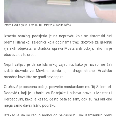
Intervju vodio glavni urednik BIR televizije Kasim Softić
Između ostalog, podsjetio je na nepravdu koja se sistemski čini
prema Islamskoj zajednici, koja godinama traži dozvole za gradnju
vjerskih objekata, a Gradska uprava Mostara ih odbija, iako im je
obaveza da to urade.
Neprihvatljivo je da se Islamskoj zajednici, kako je naveo, ne želi
izdati dozvola za Mevlana centa, a, s druge strane, Hrvatsko
narodno kazalište se gradi bez papira.
Oručević je posebnu pažnju posvetio mostarskom muftiji Salem-ef.
Dedoviću, koji je u borbi za Bošnjake i njihova prava u Mostaru i
Hercegovini, kako je kazao, često ostajao sam, dok su mu oni oko
njega samo davali lažnu podršku.
Istakao je da se radi o jednoj od najčasnijih i najusamljenijih borbi