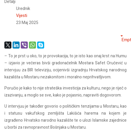
Detalji
Urednik
Vijesti
23 Maj 2025
Empt
– To je prst u oko, to je provokacija, to je isto kao onaj krst na Humu
– izjavio je večeras bivši gradonačelnik Mostara Safet Oručević u
intervjuu za BIR televiziju, ocijenivši izgradnju Hrvatskog narodnog
kazališta u Mostaru nezakonitom i moralno neprihvatljivom.
Poručio je kako to nije strateška investicija za kulturu, nego je riječ o
izazivanju, a moglo se sve, kako je pojasnio, napraviti dogovorom.
U intervjuu je također govorio o političkim tenzijama u Mostaru, kao
i statusu vakufskog zemljišta Lakišića harema na kojem je
izgrađeno Hrvatsko narodno kazalište te o ulozi Islamske zajednice
u borbi za ravnopravnost Bošnjaka u Mostaru.