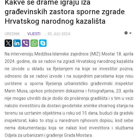
Kakve se drame igraju iza
građevinskih zastora sporne zgrade
Hrvatskog narodnog kazališta
UREDNIK
VIJESTI
02 JULI 2024
EMP
Na intervenciju Medžlisa Islamske zajednice (MIZ) Mostar 18. aprila
2024. godine, da se radovi na zgradi Hrvatskog narodnog kazališta
ne izvode u skladu sa Rješenjem na koje se investitor poziva,
odnosno da se radovi izvode i na susjednim parcelama koje nisu
uvrštene u sporna Rješenja urbanističko građevinski inspektor
Marin Musa, uprkos priloženim dokazima i fotografijama, 23. aprila
nije mogao utvrditi da je došlo do proširenja gradilišta i s tim u vezi
naložio investitoru da dostavi geodetske snimke stvarnog stanja na
terenu sa ucrtanim objektima u roku od 15 dana, budući da gradski
inspektorat, kako to stoji u narednom njihovom dopisu, kod sebe
nema dokumentaciju koja se nalazi kod investitora i službama
Odjela za urbanizam i građenje Grada Mostara.