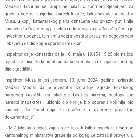
Medžlisa tačni jer se rampa ne nalazi u spornom Rješenjem za
gradnju već na susjedaoj parceli koja je, kako navodi i inspektor
Musa, u kopiji katastarskog plana označena kao prilazni put, i nije
sastavni dio "ovjerenog projekta i odobrenja za građenje" o čemu je
investitor upoznat, te s tim u vezi investitor preuzima odgovornost
i obavezu da dio koji je sporan sam ukloni.
Inspektor dalje konstatira da je 16. maja u 19.15 i 15.25 bio na licu
mjesta i zapisnički konstatirao da se krenulo sa uklanjanje spornog
dijela gradilišta.
Inspektor Musa je još jednom, 13. juna 2024. godine izvijestio
Medžlis Mostar da je investitor izgradnje zgrade Hrvatskog
narodnog kazališta na lokalitetu Lakišića harema, postupio po
naredbi inspektora i uklonio dio koji je bio sporan i koji nije bio
sastavni dio "odobrenja za građenje i ovjerene projektne
dokumentacije".
U MIZ Mostar, naglašavaju da će uputiti žalbu inspekciji resornog
kantonalnog ministarstva građenja od kojeg će zatražiti provjeru u