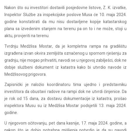
Nakon što su investitori dostavili posjedovne listove, Z. K. izvatke,
Inspektor Službe za inspekcijske poslove Musa će 10. maja 2024.
godine konstatirati da mu nisu dostavljene kopije katastarskog
plana sa izvedenim stanjem na terenu pa on to i ne može, stoji u
aktu, provjeriti na terenu.
Tvrdnju Medžlisa Mostar, da je kompletna rampa na gradilištu
izgrađena izvan okvira zemljišta označenog u spornom rješenju za
gradnju, nije mogao prihvatiti, navodi se u njegovoj zabilješci, dok ne
dobije službeni dokument iz katastra kako bi utvrdio navode iz
Medžlisovog prigovora.
Zapisnički je naložio koordinatoru tima ujedno i predstavniku
investitora da obustavi radove na rampi dok ne utvrdi činjenice. Da
je rok od 15 dana, za dostavu dokumentacije iz katastra, prošao
inspektora Musu su iz Medžlisa Mostar podsjetili 13. maja 2024.
godine.
U njegovom očitovanju, pet dana kasnije, 17. maja 2024. godine, a
nakon što je dobio potrebna mišljenja potvrdio je da su navodi