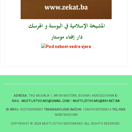
ADRESA
: TRG MUSALA 1, 88104 MOSTAR, BOSNA I HERCEGOVINA
E-
MAIL
:
MUFTIJSTVO.MO@GMAIL.COM
/
MUFTIJSTVO.MO@BIH.NET.BA
ID BROJ
: 4227550990007
TRANSAKCIJSKI RAČUN
: 1346741007020614
TEL/FAX
:
0038736551089
COPYRIGHT © 2024 MUFTIJSTVO MOSTARSKO. ALL RIGHTS RESERVED.