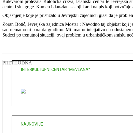
Bulevarom protezala Katolička crkva, Islamski centar te Jevrejska 
centra i sinagoge. Kamen i dan-danas stoji kao i natpis koji potvrđuj
Objašnjenje koje je pristizalo u Jevrejsku zajednicu glasi da je probl
Zoran Botić, Jevrejska zajednica Mostar : Navodno taj objekat koji je
sad nemamo ni para da gradimo. Mi imamo inicijativu da odustanemo o
Sudeći po trenutnoj situaciji, ovaj problem u urbanističkom smislu neće
PRETHODNA
INTERKULTURNI CENTAR "MEVLANA"
NAJNOVIJE