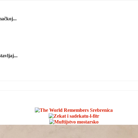
ačkoj...
avljaj...