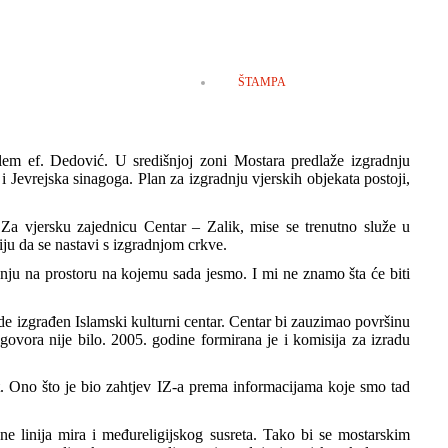
EMPTY
ŠTAMPA
Salem ef. Dedović. U središnjoj zoni Mostara predlaže izgradnju
a i Jevrejska sinagoga. Plan za izgradnju vjerskih objekata postoji,
 Za vjersku zajednicu Centar – Zalik, mise se trenutno služe u
ju da se nastavi s izgradnjom crkve.
enju na prostoru na kojemu sada jesmo. I mi ne znamo šta će biti
de izgrađen Islamski kulturni centar. Centar bi zauzimao površinu
ovora nije bilo. 2005. godine formirana je i komisija za izradu
ekt. Ono što je bio zahtjev IZ-a prema informacijama koje smo tad
ne linija mira i međureligijskog susreta. Tako bi se mostarskim