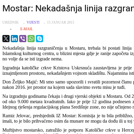
Mostar: Nekadašnja linija razgran
UREDNIK
VIJESTI
15 JANUAR 2015
E-MAIL
Nekadašnja linija razgraničenja u Mostaru, trebala bi postati lini
Islamskog kulturnog centra, u blizini mjesta gdje je ranije započeta izg
no volje da se isti izgrade nema.
Izgradnja katoličke crkve Kristova Uskrsnuća zaustavljena je prije
iznajmljenom prostoru, nekadašnjem vojnom skladištu. Najamnina isti
Don Željko Majić: Mi smo samo upozorili i svratili pozornost članu p
nakon 2016. jer prostor na kojem sada slavimo svetu misu je tuđi.
Na izgradnju godinama čekaju i drugi vjerski objekti u Mostaru. Od 20
od oko 9.000 metara kvadratnih. Iako je prije 12 godina podnesen za
Idejnog rješenja regulacijskog plana Središnje zone, no nije učinjeno n
Ramiz Jelovac, predsjednik IZ Mostar: Komisija je tu bila približno, 
imali, to je bilo prihvaćeno osim da munare ne mogu da dođu ili u toj 
Muftijstvo mostarsko, zatražilo je potporu Katoličke crkve u Herceg