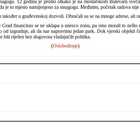
sinagoga. 12 godina je prošlo otkako je na mostarskom Bulevaru sveča
e da je to mjesto namijenjeno za sinagogu. Međutim, početak radova nije
em također u građevinskoj dozvoli. Obraćali su se na mnoge adrese, ali ra
 Grad financirao se ne uklapa u unesco zonu, pa smo morali to nešto da
d izgradnje, ali da nar napravimo jedan park. Dok vjerski objekti ček
 biti riješen bez dogovora vladajućih politika.
(
Oslobođenje
)