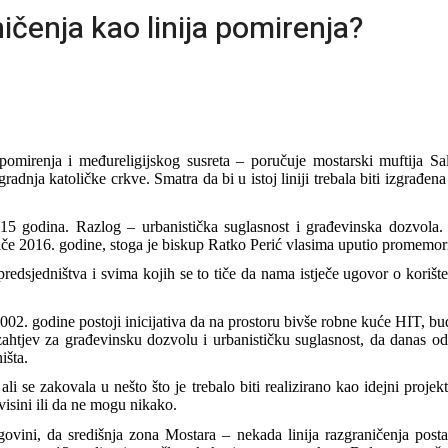
ičenja kao linija pomirenja?
ja pomirenja i međureligijskog susreta – poručuje mostarski muftija 
radnja katoličke crkve. Smatra da bi u istoj liniji trebala biti izgrađen
 15 godina. Razlog – urbanistička suglasnost i građevinska dozvola.
če 2016. godine, stoga je biskup Ratko Perić vlasima uputio promemori
redsjedništva i svima kojih se to tiče da nama istječe ugovor o korišt
02. godine postoji inicijativa da na prostoru bivše robne kuće HIT, bu
htjev za građevinsku dozvolu i urbanističku suglasnost, da danas odg
išta.
ali se zakovala u nešto što je trebalo biti realizirano kao idejni proj
visini ili da ne mogu nikako.
ovini, da središnja zona Mostara – nekada linija razgraničenja posta