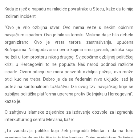
Kada je riječ o napadu na mladiće povratnike u Stocu, kaže da to nije
izolirani incident.
"Ovo je vrlo ozbiljna stvar. Ovo nema veze s nekim običnim
navijačkim ispadom. Ovo je bilo sistemski. Mislimo da je bilo debelo
organizirano. Ovo je vrsta terora, zastrašivanja, upućena
Bošnjacima. Nalogodavci su ovi o kojima smo govorili, politika koja
ne želi u tom prostoru nikog drugog. Svjedočimo ozbiljnoj političkoj
krizi, u Hercegovini to ne popušta. Naš narod podnosi različite
ispade. Ovom pitanju se mora posvetiti ozbiljna pažnja, ovo može
otići kud ne treba. Dobro je da se federalni nivo uključio, sad je
potez na kantonalnom tužilaštvu. Iza ovog tzv. navijačkog krije se
ozbiljna politička platforma uperena protiv Bošnjaka u Hercegovini“,
kazao je.
O zahtjevu Islamske zajednice za izdavanje dozvole za izgradnju
interkulturnog centra Mevlana, kaže:
„To zaustavlja politika koja želi pregraditi Mostar, i da na tom