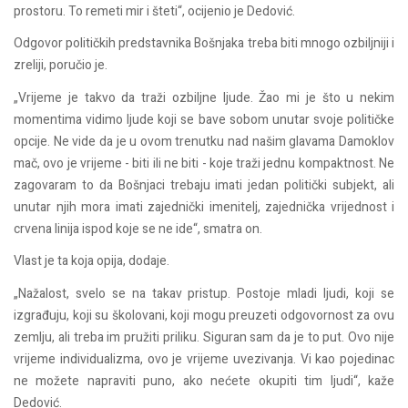
prostoru. To remeti mir i šteti“, ocijenio je Dedović.
Odgovor političkih predstavnika Bošnjaka treba biti mnogo ozbiljniji i
zreliji, poručio je.
„Vrijeme je takvo da traži ozbiljne ljude. Žao mi je što u nekim
momentima vidimo ljude koji se bave sobom unutar svoje političke
opcije. Ne vide da je u ovom trenutku nad našim glavama Damoklov
mač, ovo je vrijeme - biti ili ne biti - koje traži jednu kompaktnost. Ne
zagovaram to da Bošnjaci trebaju imati jedan politički subjekt, ali
unutar njih mora imati zajednički imenitelj, zajednička vrijednost i
crvena linija ispod koje se ne ide“, smatra on.
Vlast je ta koja opija, dodaje.
„Nažalost, svelo se na takav pristup. Postoje mladi ljudi, koji se
izgrađuju, koji su školovani, koji mogu preuzeti odgovornost za ovu
zemlju, ali treba im pružiti priliku. Siguran sam da je to put. Ovo nije
vrijeme individualizma, ovo je vrijeme uvezivanja. Vi kao pojedinac
ne možete napraviti puno, ako nećete okupiti tim ljudi“, kaže
Dedović.