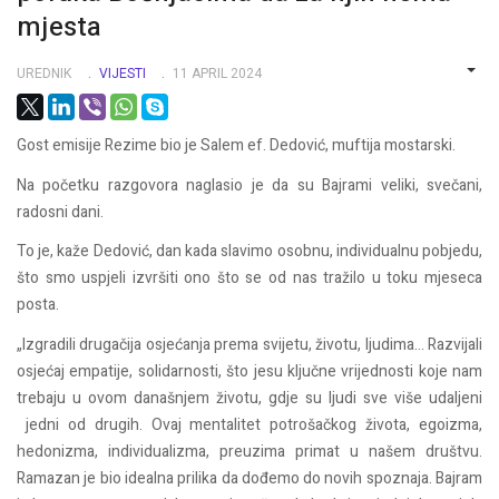
mjesta
UREDNIK
VIJESTI
11 APRIL 2024
EMP
Gost emisije Rezime bio je Salem ef. Dedović, muftija mostarski.
Na početku razgovora naglasio je da su Bajrami veliki, svečani,
radosni dani.
To je, kaže Dedović, dan kada slavimo osobnu, individualnu pobjedu,
što smo uspjeli izvršiti ono što se od nas tražilo u toku mjeseca
posta.
„Izgradili drugačija osjećanja prema svijetu, životu, ljudima… Razvijali
osjećaj empatije, solidarnosti, što jesu ključne vrijednosti koje nam
trebaju u ovom današnjem životu, gdje su ljudi sve više udaljeni
jedni od drugih. Ovaj mentalitet potrošačkog života, egoizma,
hedonizma, individualizma, preuzima primat u našem društvu.
Ramazan je bio idealna prilika da dođemo do novih spoznaja. Bajram