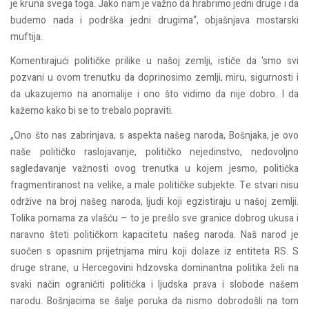
je kruna svega toga. Jako nam je važno da hrabrimo jedni druge i da
budemo nada i podrška jedni drugima“, objašnjava mostarski
muftija.
Komentirajući političke prilike u našoj zemlji, ističe da 'smo svi
pozvani u ovom trenutku da doprinosimo zemlji, miru, sigurnosti i
da ukazujemo na anomalije i ono što vidimo da nije dobro. I da
kažemo kako bi se to trebalo popraviti.
„Ono što nas zabrinjava, s aspekta našeg naroda, Bošnjaka, je ovo
naše političko raslojavanje, političko nejedinstvo, nedovoljno
sagledavanje važnosti ovog trenutka u kojem jesmo, politička
fragmentiranost na velike, a male političke subjekte. Te stvari nisu
održive na broj našeg naroda, ljudi koji egzistiraju u našoj zemlji.
Tolika pomama za vlašću – to je prešlo sve granice dobrog ukusa i
naravno šteti političkom kapacitetu našeg naroda. Naš narod je
suočen s opasnim prijetnjama miru koji dolaze iz entiteta RS. S
druge strane, u Hercegovini hdzovska dominantna politika želi na
svaki način ograničiti politička i ljudska prava i slobode našem
narodu. Bošnjacima se šalje poruka da nismo dobrodošli na tom