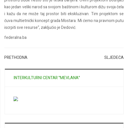
prostoru bude nešto što je teška barijera. Ovim projektom Bošnjaci
kao jedan veliki narod sa svojom baštinom i kulturom dižu svoja čela
i kažu da ne može taj prostor biti ekskluzivan. Tim projektom se
čuva multietnički koncept grada Mostara. Mi ćemo na pravnom putu
iscrpiti sve resurse“, zaključio je Dedović.
federalna.ba
PRETHODNA
SLJEDEĆA
INTERKULTURNI CENTAR "MEVLANA"