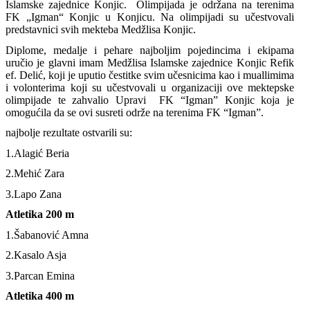
Islamske zajednice Konjic. Olimpijada je održana na terenima
FK „Igman“ Konjic u Konjicu. Na olimpijadi su učestvovali
predstavnici svih mekteba Medžlisa Konjic.
Diplome, medalje i pehare najboljim pojedincima i ekipama
uručio je glavni imam Medžlisa Islamske zajednice Konjic Refik
ef. Delić, koji je uputio čestitke svim učesnicima kao i muallimima
i volonterima koji su učestvovali u organizaciji ove mektepske
olimpijade te zahvalio Upravi FK “Igman” Konjic koja je
omogućila da se ovi susreti održe na terenima FK “Igman”.
najbolje rezultate ostvarili su:
1.Alagić Beria
2.Mehić Zara
3.Lapo Zana
Atletika 200 m
1.Šabanović Amna
2.Kasalo Asja
3.Parcan Emina
Atletika 400 m