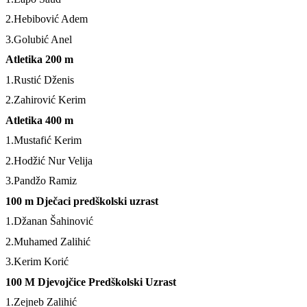
2.Hebibović Adem
3.Golubić Anel
Atletika 200 m
1.Rustić Dženis
2.Zahirović Kerim
Atletika 400 m
1.Mustafić Kerim
2.Hodžić Nur Velija
3.Pandžo Ramiz
100 m Dječaci predškolski uzrast
1.Džanan Šahinović
2.Muhamed Zalihić
3.Kerim Korić
100 M Djevojčice Predškolski Uzrast
1.Zejneb Zalihić