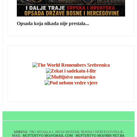
Opsada koja nikada nije prestala...
ADRESA
: TRG MUSALA 1, 88104 MOSTAR, BOSNA I HERCEGOVINA
E-
MAIL
:
MUFTIJSTVO.MO@GMAIL.COM
/
MUFTIJSTVO.MO@BIH.NET.BA