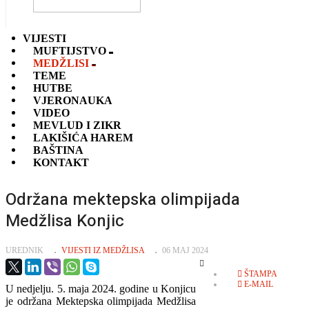
VIJESTI
MUFTIJSTVO
MEDŽLISI
TEME
HUTBE
VJERONAUKA
VIDEO
MEVLUD I ZIKR
LAKIŠIĆA HAREM
BAŠTINA
KONTAKT
Održana mektepska olimpijada
Medžlisa Konjic
UREDNIK
VIJESTI IZ MEDŽLISA
06 MAJ 2024
EMPTY
ŠTAMPA
E-MAIL
U nedjelju. 5. maja 2024. godine u Konjicu
je održana Mektepska olimpijada Medžlisa