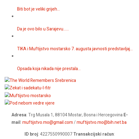
Biti bot je veliki grijeh...
Da je ovo bilo u Sarajevu…...
TIKA i Muftijstvo mostarsko 7. augusta javnosti predstavljaj...
Opsada koja nikada nije prestala...
Adresa
: Trg Musala 1, 88104 Mostar, Bosna i Hercegovina
E-
mail
:
muftijstvo.mo@gmail.com
/
muftijstvo.mo@bih.net.ba
ID broj
: 4227550990007
Transakcijski račun
: