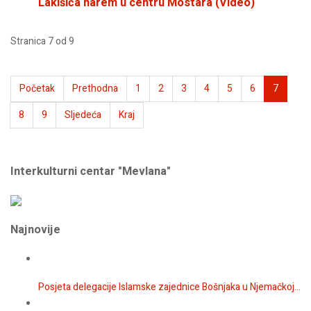
Lakišića harem u centru Mostara (Video)
Stranica 7 od 9
Početak
Prethodna
1
2
3
4
5
6
7
8
9
Sljedeća
Kraj
Interkulturni centar "Mevlana"
Najnovije
Posjeta delegacije Islamske zajednice Bošnjaka u Njemačkoj...