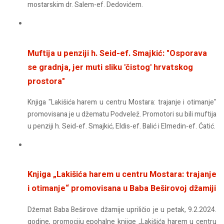
mostarskim dr. Salem-ef. Dedovićem.
Muftija u penziji h. Seid-ef. Smajkić: "Osporava
se gradnja, jer muti sliku 'čistog' hrvatskog
prostora"
Knjiga "Lakišića harem u centru Mostara: trajanje i otimanje"
promovisana je u džematu Podvelež. Promotori su bili muftija
u penziji h. Seid-ef. Smajkić, Eldis-ef. Balić i Elmedin-ef. Ćatić.
Knjiga „Lakišića harem u centru Mostara: trajanje
i otimanje“ promovisana u Baba Beširovoj džamiji
Džemat Baba Beširove džamije upriličio je u petak, 9.2.2024.
godine, promociju epohalne knjige „Lakišića harem u centru