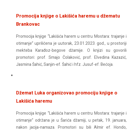
Promocija knjige o Lakišića haremu u džematu
Brankovac
Promocija knjige “Lakišića harem u centru Mostara: trajanje i
otimanje” upriličena je uutorak, 23.01.2023. god., u prostoriji
mekteba Karađoz-begove džamije. O knjizi su govorili
promotori: prof. Smajo Čolaković, prof. Elvedina Kazazić,
Jasmina Šahić, Sanjin-ef. Šahić i hfz. Jusuf-ef. Bećoja.
Džemat Luka organizovao promociju knjige o
Lakišića haremu
Promocija knjige “Lakišića harem u centru Mostara: trajanje i
otimanje” održana je u Šarića džamiji, u petak, 19. januara,
nakon jacija-namaza. Promotori su bili Almir ef. Hondo,