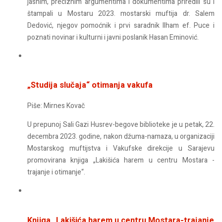
jasnim, preciznim argumentima i dokumentima priredili su i
štampali u Mostaru 2023. mostarski muftija dr. Salem
Dedović, njegov pomoćnik i prvi saradnik Ilham ef. Puce i
poznati novinar i kulturni i javni poslanik Hasan Eminović.
„Studija slučaja“ otimanja vakufa
Piše: Mirnes Kovač
U prepunoj Sali Gazi Husrev-begove biblioteke je u petak, 22.
decembra 2023. godine, nakon džuma-namaza, u organizaciji
Mostarskog muftijstva i Vakufske direkcije u Sarajevu
promovirana knjiga „Lakišića harem u centru Mostara -
trajanje i otimanje“.
Knjiga „Lakišića harem u centru Mostara-trajanje