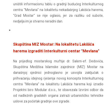
uništili informacionu tablu o gradnji budućeg Interkulturnog
centra "Mevlana" na lokalitetu nekadašnjeg Lakišića harema,
"Grad Mostar" se nije oglasio, jer za razliku od subote,
nedjelja im je stvarno neradni dan.
Skupština MIZ Mostar: Na lokalitetu Lakišića
harema izgraditi Interkulturni centar "Mevlana"
Na prijedlog mostarskog muftije dr. Salem-ef. Dedovića,
Skupština Medžlisa Islamske zajednice (MIZ) Mostar na
današnjoj sjednici jednoglasno je usvojila zaključak o
prihvaćanju idejnog rješenja novog koncepta Interkulturnog
centra "Mevlana" na lokalitetu Lakišića harema koji izradio
Projektni biro Modular d.o.o., te obavezala Izvršni odbor da
od nadležnih gradskih organa zatraži urbanističko tehničke
uslove za početak gradnje ove zgrade.