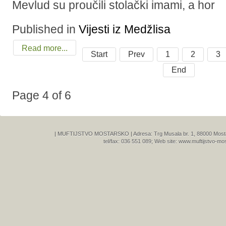
Mevlud su proučili stolački imami, a hor
Published in
Vijesti iz Medžlisa
Read more...
Start
Prev
1
2
3
End
Page 4 of 6
| MUFTIJSTVO MOSTARSKO | Adresa: Trg Musala br. 1, 88000 Mostar,
tel/fax: 036 551 089; Web site: www.muftijstvo-