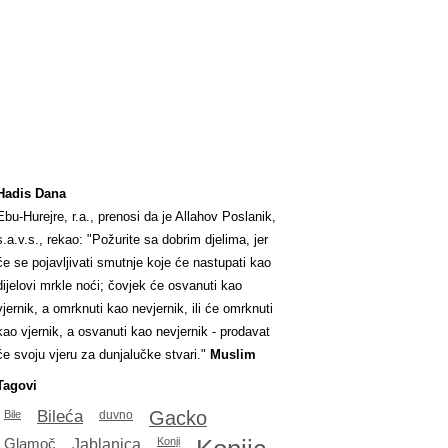
Hadis Dana
Ebu-Hurejre, r.a., prenosi da je Allahov Poslanik,
s.a.v.s., rekao: "Požurite sa dobrim djelima, jer
će se pojavljivati smutnje koje će nastupati kao
dijelovi mrkle noći; čovjek će osvanuti kao
vjernik, a omrknuti kao nevjernik, ili će omrknuti
kao vjernik, a osvanuti kao nevjernik - prodavat
će svoju vjeru za dunjalučke stvari."
Muslim
Tagovi
Bileća
Gacko
Bile
duvno
Glamoč
Jablanica
Konji