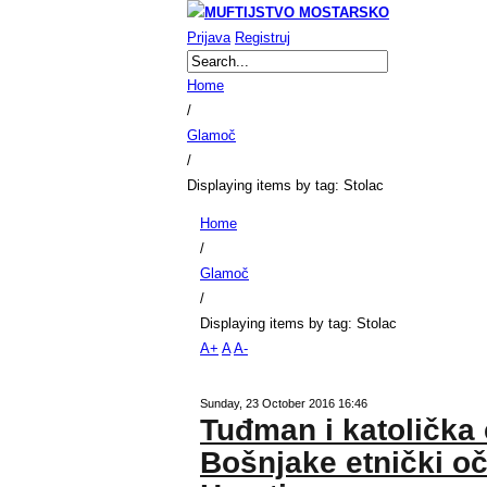
Prijava
Registruj
Home
/
Glamoč
/
Displaying items by tag: Stolac
Home
/
Glamoč
/
Displaying items by tag: Stolac
A+
A
A-
Sunday, 23 October 2016 16:46
Tuđman i katolička 
Bošnjake etnički očis