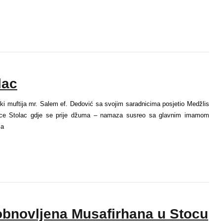
lac
i muftija mr. Salem ef. Dedović sa svojim saradnicima posjetio Medžlis
ice Stolac gdje se prije džuma – namaza susreo sa glavnim imamom
sa
bnovljena Musafirhana u Stocu