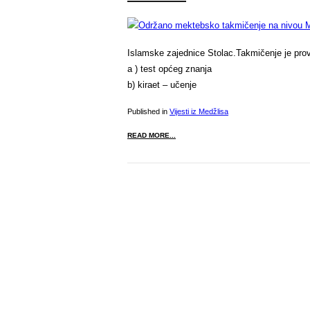
Islamske zajednice Stolac.Takmičenje je prov
a ) test općeg znanja
b) kiraet – učenje
Published in
Vijesti iz Medžlisa
READ MORE...