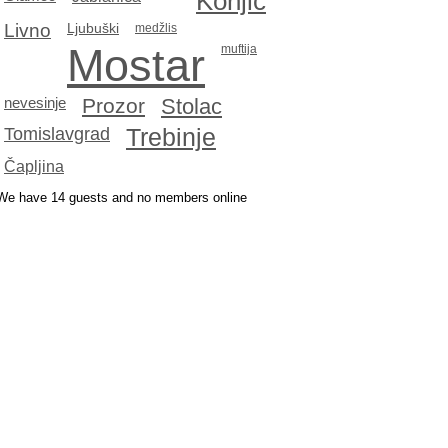
Konjic
Livno
Ljubuški
medžlis
Mostar
muftija
Prozor
Stolac
nevesinje
Tomislavgrad
Trebinje
Čapljina
We have 14 guests and no members online