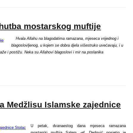
hutba mostarskog muftije
Hvala Allahu na blagodatima ramazana, mjeseca vrijednog i
blagoslovljenog, u kojem se dobra djela višestruko uvećavaju, i u
raže i postižu. Neka su Allahovi blagoslovi i mir na poslanika
 Medžlisu Islamske zajednice
U petak, dvanaestog dana mjeseca ramazana
mostarski muftija Salem -ef. Dedović posjetio je