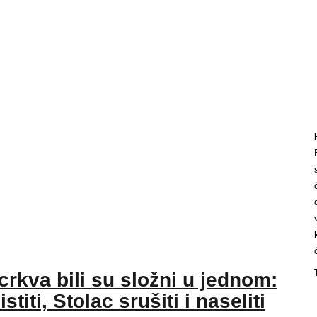
crkva bili su složni u jednom:
titi, Stolac srušiti i naseliti