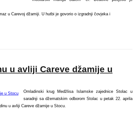
az u Carevoj džamiji. U hutbi je govorio o izgradnji čovjeka i
 u avliji Careve džamije u
Omladinski krug Medžlisa Islamske zajednice Stolac u
saradnji sa džematskim odborom Stolac u petak 22. aprila
inu u avliji Careve džamije u Stocu.