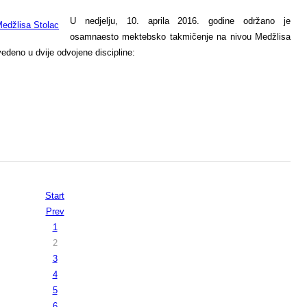
U nedjelju, 10. aprila 2016. godine održano je
osamnaesto mektebsko takmičenje na nivou Medžlisa
edeno u dvije odvojene discipline:
Start
Prev
1
2
3
4
5
6